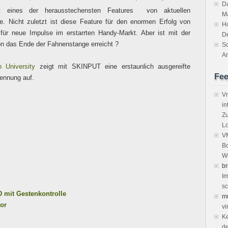
Da
st eines der herausstechensten Features von aktuellen
M
. Nicht zuletzt ist diese Feature für den enormen Erfolg von
H
für neue Impulse im erstarrten Handy-Markt. Aber ist mit der
D
 das Ende der Fahnenstange erreicht ?
So
An
 University
zeigt mit SKINPUT eine erstaunlich ausgereifte
Fe
ennung auf.
Vm
in
Zu
Lo
VM
Bo
We
br
Im
sc
D mit Gestenkontrolle
m
tor
vi
Ke
de