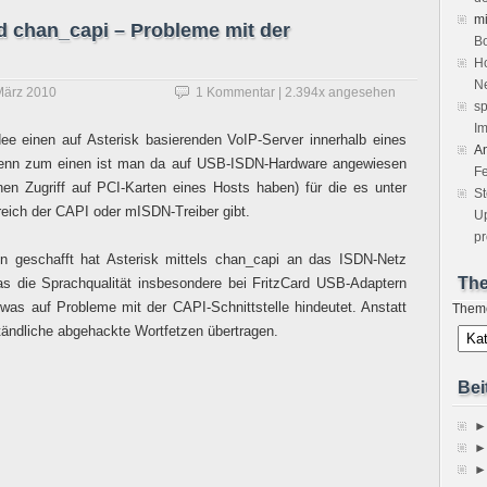
m
nd chan_capi – Probleme mit der
Bo
Ho
Ne
März 2010
1 Kommentar
| 2.394x angesehen
sp
Im
dee einen auf Asterisk basierenden VoIP-Server innerhalb eines
A
Denn zum einen ist man da auf USB-ISDN-Hardware angewiesen
Fe
 Zugriff auf PCI-Karten eines Hosts haben) für die es unter
S
reich der CAPI oder mISDN-Treiber gibt.
Up
pr
en geschafft hat Asterisk mittels chan_capi an das ISDN-Netz
Th
das die Sprachqualität insbesondere bei FritzCard USB-Adaptern
 was auf Probleme mit der CAPI-Schnittstelle hindeutet. Anstatt
Them
tändliche abgehackte Wortfetzen übertragen.
Bei
►
►
►