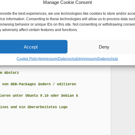
Manage Cookie Consent
Wo
H
provide the best experiences, we use technologies like cookies to store and/or acc
ice information. Consenting to these technologies will allow us to process data suc
browsing behavior or unique IDs on this site. Not consenting or withdrawing consen
 adversely affect certain features and functions.
Accept
Deny
Cookie Policy
Impressum/Datenschutz
Impressum/Datenschutz
 to rely on the system’s timezone settings
m Absturz
 von DEB-Packages ändern / editieren
ieren unter Ubuntu 9.10 oder Debian 5
ixes und ein überarbeitetes Logo