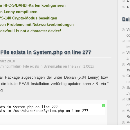
►
ür HFC-S/DAHDI-Karten konfigurieren
►
an Lenny compilieren
IPS-140 Crypto-Modus beseitigen
Bel
aben Probleme mit Netzwerkverbindungen
V
v/null is not a character device!
co
Li
in
File exists in System.php on line 277
Vi
ä
März 2010
PH
ning: mkdir(): File exists in System.php on line 277
| 1.061x
sy
Gr
ar Package zugeschlagen der unter Debian (5.04 Lenny) bzw.
re
die lokale PEAR Installation verfünftig updaten kann z.B. via “
Sp
ng
„n
Or
o
?
sts in System.php on line 277
sts in /usr/share/php/System.php on line 277
Ma
R
Mö
un