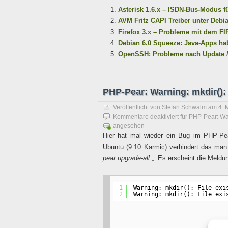
Asterisk 1.6.x – ISDN-Bus-Modus f
AVM Fritz CAPI Treiber unter Debi
Firefox 3.x – Probleme mit dem F
Debian 6.0 Squeeze: Java-Apps h
OpenSSH: Probleme nach Update /de
PHP-Pear: Warning: mkdir(): 
Veröffentlicht von
Stefan Schwalm
am
4. 
Kommentare deaktiviert
für PHP-Pear: War
angesehen
Hier hat mal wieder ein Bug im PHP-Pe
Ubuntu (9.10 Karmic) verhindert das man 
pear upgrade-all
„. Es erscheint die Meldu
1
Warning: mkdir(): File exi
2
Warning: mkdir(): File exi