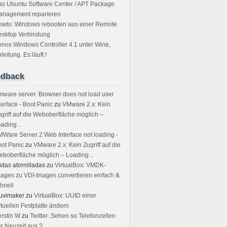
s Ubuntu Software Center / APT Package
anagement reparieren
owto: Windows rebooten aus einer Remote
esktop Verbindung
nos Windows Controller 4.1 unter Wine,
leitung. Es läuft !
edback
ware server: Browser does not load user
terface - Boot Panic
zu
VMware 2.x: Kein
griff auf die Weboberfläche möglich –
ading ..
Ware Server 2 Web Interface not loading -
ot Panic
zu
VMware 2.x: Kein Zugriff auf die
boberfläche möglich – Loading ..
idas atornilladas
zu
VirtualBox: VMDK-
ages zu VDI-Images convertieren einfach &
hnell
uvimaker
zu
VirtualBox: UUID einer
rtuellen Festplatte ändern
rstin W
zu
Twitter: Sehen so Telefonzellen
r Neuzeit aus ?