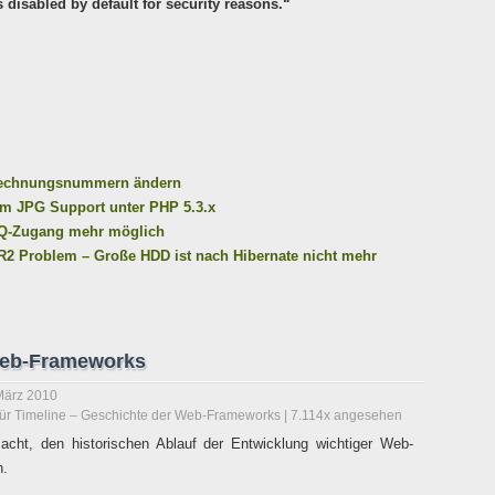
 disabled by default for security reasons.“
 Rechnungsnummern ändern
m JPG Support unter PHP 5.3.x
ICQ-Zugang mehr möglich
2 Problem – Große HDD ist nach Hibernate nicht mehr
Web-Frameworks
März 2010
ür Timeline – Geschichte der Web-Frameworks
| 7.114x angesehen
ht, den historischen Ablauf der Entwicklung wichtiger Web-
n.