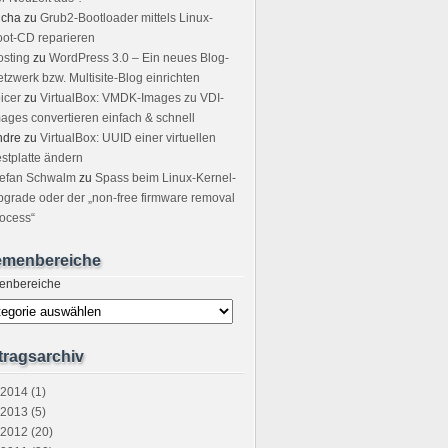
icha
zu
Grub2-Bootloader mittels Linux-
ot-CD reparieren
sting
zu
WordPress 3.0 – Ein neues Blog-
tzwerk bzw. Multisite-Blog einrichten
icer
zu
VirtualBox: VMDK-Images zu VDI-
ages convertieren einfach & schnell
ndre
zu
VirtualBox: UUID einer virtuellen
stplatte ändern
tefan Schwalm
zu
Spass beim Linux-Kernel-
grade oder der „non-free firmware removal
ocess“
emenbereiche
enbereiche
tragsarchiv
2014 (1)
2013 (5)
2012 (20)