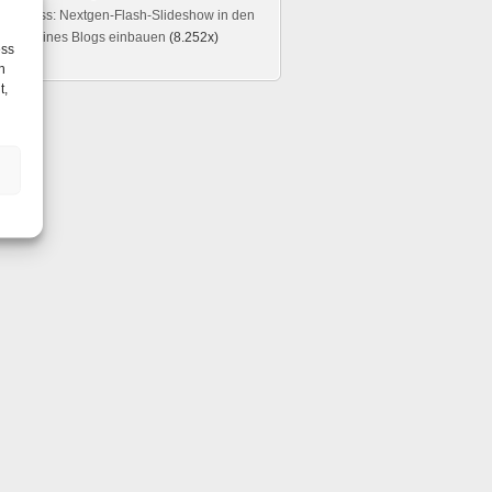
rdPress: Nextgen-Flash-Slideshow in den
eader eines Blogs einbauen
(8.252x)
ess
h
t,