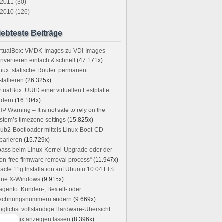
2011 (30)
2010 (126)
iebteste Beiträge
irtualBox: VMDK-Images zu VDI-Images
nvertieren einfach & schnell
(47.171x)
nux: statische Routen permanent
stallieren
(26.325x)
rtualBox: UUID einer virtuellen Festplatte
ndern
(16.104x)
P Warning – It is not safe to rely on the
stem’s timezone settings
(15.825x)
ub2-Bootloader mittels Linux-Boot-CD
parieren
(15.729x)
ass beim Linux-Kernel-Upgrade oder der
on-free firmware removal process“
(11.947x)
acle 11g Installation auf Ubuntu 10.04 LTS
hne X-Windows
(9.915x)
gento: Kunden-, Bestell- oder
echnungsnummern ändern
(9.669x)
glichst vollständige Hardware-Übersicht
ter Linux anzeigen lassen
(8.396x)