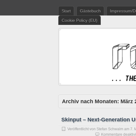
Start
Gästebuch
Impressum/D
Cookie Policy (EU)
Archiv nach Monaten:
März 
Skinput – Next-Generation U
Veröffentlicht von
Stefan Schwalm
am
7. 
Kommentare deaktivi