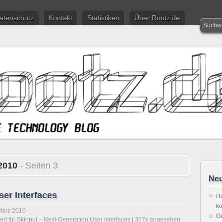
atenschutz
Kontakt
Statistiken
Über Rootz.de
2010
- Seiten 3
Neu
ser Interfaces
Di
ko
März 2010
Gu
ert
für Skinput – Next-Generation User Interfaces
| 367x angesehen