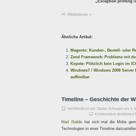
„Exception printing is
Weiterlesen »
Ähnliche Artikel:
Magento: Kunden-, Bestell- oder
Zend Framework: Probleme mit de
Kopete: Plötzlich kein Login im 
Windows7 / Windows 2008 Server R
auffindbar
Timeline – Geschichte der 
Veröffentlicht von
Stefan Schwalm
am
1. 
Kommentare deaktiviert
f
Matt Raible
hat sich mal die Mühe gemac
Technologien in einer Timeline darzustelle