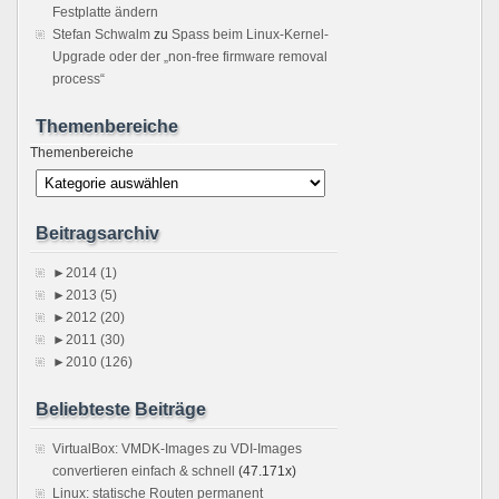
Festplatte ändern
Stefan Schwalm
zu
Spass beim Linux-Kernel-
Upgrade oder der „non-free firmware removal
process“
Themenbereiche
Themenbereiche
Beitragsarchiv
►
2014 (1)
►
2013 (5)
►
2012 (20)
►
2011 (30)
►
2010 (126)
Beliebteste Beiträge
VirtualBox: VMDK-Images zu VDI-Images
convertieren einfach & schnell
(47.171x)
Linux: statische Routen permanent