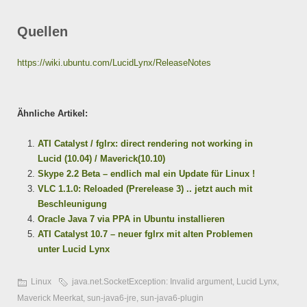
Quellen
https://wiki.ubuntu.com/LucidLynx/ReleaseNotes
Ähnliche Artikel:
ATI Catalyst / fglrx: direct rendering not working in
Lucid (10.04) / Maverick(10.10)
Skype 2.2 Beta – endlich mal ein Update für Linux !
VLC 1.1.0: Reloaded (Prerelease 3) .. jetzt auch mit
Beschleunigung
Oracle Java 7 via PPA in Ubuntu installieren
ATI Catalyst 10.7 – neuer fglrx mit alten Problemen
unter Lucid Lynx
Linux
java.net.SocketException: Invalid argument
,
Lucid Lynx
,
Maverick Meerkat
,
sun-java6-jre
,
sun-java6-plugin