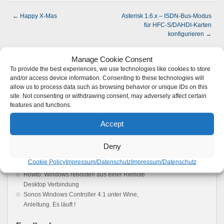
←
Happy X-Mas
Asterisk 1.6.x – ISDN-Bus-Modus
für HFC-S/DAHDI-Karten
konfigurieren
→
Keine Kommentare möglich.
Manage Cookie Consent
To provide the best experiences, we use technologies like cookies to store
and/or access device information. Consenting to these technologies will
allow us to process data such as browsing behavior or unique IDs on this
RSS Feed
site. Not consenting or withdrawing consent, may adversely affect certain
features and functions.
Neuste Beiträge
Accept
Die Autoupdatefunktion von WordPress
konfigurieren
Guten Rutsch in das neue 2014
Deny
Das Ubuntu Software Center / APT Package
Cookie Policy
Impressum/Datenschutz
Impressum/Datenschutz
Management reparieren
Howto: Windows rebooten aus einer Remote
Desktop Verbindung
Sonos Windows Controller 4.1 unter Wine,
Anleitung. Es läuft !