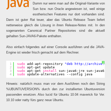
Dumm nur wenn man auf die Original-Variante von
Sun bzw. nun Oracle angewiesen ist, weil einige
esotherischen Features nur dort vorhanden sind.
Dann ist guter Rat teuer, aber das Ubuntu Release Team liefert
netterweise gleich die Lösung in ihren Release-Notes mit. In den
sogenannten Canonical Partner Repositories sind die aktuell
gehalten Sun-JAVA6-Pakete enthalten.
Also einfach folgendes auf einer Console ausführen und die JAVA-
Engine ist wieder frisch gemacht auf dem Rechner.
?
1
sudo
add-apt-repository 
"deb 
http://archive.can
2
sudo
apt-get update   
3
sudo
apt-get 
install
sun-java6-jre sun-java6-pl
4
sudo
update-alternatives --config java
Hinweis: natürlich muss man vor dem Ausführen noch den String
%UBUNTUVERSION% durch den zur installierten Ubuntuversion
passenden ersetzen. Also lucid für Ubuntu 10.04 maverick für Ver.
10.10 oder natty fürs ganz neue Ubuntu.