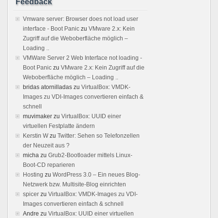
Feedback
Vmware server: Browser does not load user
interface - Boot Panic
zu
VMware 2.x: Kein
Zugriff auf die Weboberfläche möglich –
Loading ..
VMWare Server 2 Web Interface not loading -
Boot Panic
zu
VMware 2.x: Kein Zugriff auf die
Weboberfläche möglich – Loading ..
bridas atornilladas
zu
VirtualBox: VMDK-
Images zu VDI-Images convertieren einfach &
schnell
muvimaker
zu
VirtualBox: UUID einer
virtuellen Festplatte ändern
Kerstin W
zu
Twitter: Sehen so Telefonzellen
der Neuzeit aus ?
micha
zu
Grub2-Bootloader mittels Linux-
Boot-CD reparieren
Hosting
zu
WordPress 3.0 – Ein neues Blog-
Netzwerk bzw. Multisite-Blog einrichten
spicer
zu
VirtualBox: VMDK-Images zu VDI-
Images convertieren einfach & schnell
Andre
zu
VirtualBox: UUID einer virtuellen