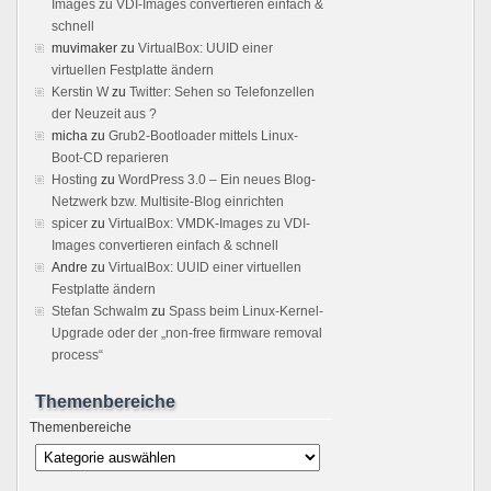
Images zu VDI-Images convertieren einfach &
schnell
muvimaker
zu
VirtualBox: UUID einer
virtuellen Festplatte ändern
Kerstin W
zu
Twitter: Sehen so Telefonzellen
der Neuzeit aus ?
micha
zu
Grub2-Bootloader mittels Linux-
Boot-CD reparieren
Hosting
zu
WordPress 3.0 – Ein neues Blog-
Netzwerk bzw. Multisite-Blog einrichten
spicer
zu
VirtualBox: VMDK-Images zu VDI-
Images convertieren einfach & schnell
Andre
zu
VirtualBox: UUID einer virtuellen
Festplatte ändern
Stefan Schwalm
zu
Spass beim Linux-Kernel-
Upgrade oder der „non-free firmware removal
process“
Themenbereiche
Themenbereiche