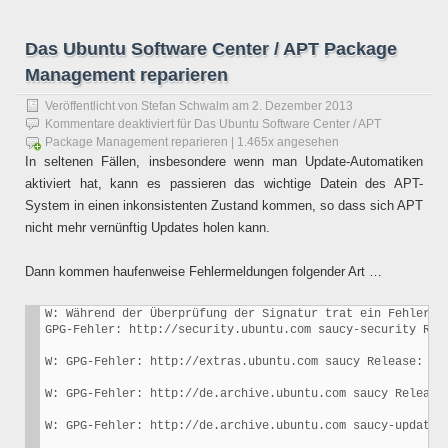
Das Ubuntu Software Center / APT Package
Management reparieren
Veröffentlicht von
Stefan Schwalm
am
2. Dezember 2013
Kommentare deaktiviert
für Das Ubuntu Software Center / APT
Package Management reparieren
| 1.465x angesehen
In seltenen Fällen, insbesondere wenn man Update-Automatiken
aktiviert hat, kann es passieren das wichtige Datein des APT-
System in einen inkonsistenten Zustand kommen, so dass sich APT
nicht mehr vernünftig Updates holen kann.
Dann kommen haufenweise Fehlermeldungen folgender Art …
W: Während der Überprüfung der Signatur trat ein Fehler a
GPG-Fehler: http://security.ubuntu.com saucy-security Rel
W: GPG-Fehler: http://extras.ubuntu.com saucy Release: Di
W: GPG-Fehler: http://de.archive.ubuntu.com saucy Release
W: GPG-Fehler: http://de.archive.ubuntu.com saucy-updates