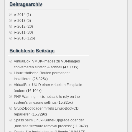
Beitragsarchiv
►
2014 (1)
►
2013 (5)
►
2012 (20)
►
2011 (30)
►
2010 (126)
Beliebteste Beiträge
VirtualBox: VMDK-Images zu VDI-Images
convertieren einfach & schnell
(47.171x)
Linux: statische Routen permanent
installieren
(26.325x)
VirtualBox: UUID einer virtuellen Festplatte
ändern
(16.104x)
PHP Warning – It is not safe to rely on the
system’s timezone settings
(15.825x)
Grub2-Bootloader mittels Linux-Boot-CD
reparieren
(15.729x)
Spass beim Linux-Kernel-Upgrade oder der
„non-free firmware removal process“
(11.947x)
Oracle 11g Installation auf Ubuntu 10.04 LTS