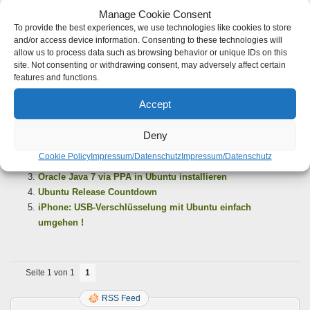
Manage Cookie Consent
Quellen
To provide the best experiences, we use technologies like cookies to store
and/or access device information. Consenting to these technologies will
http://www.ubuntu-forum.de/artikel/58238/ubntu-software-center.html
allow us to process data such as browsing behavior or unique IDs on this
site. Not consenting or withdrawing consent, may adversely affect certain
features and functions.
Ähnliche Artikel:
Accept
Ubuntu: „Bleeding Edge“-Software installieren leicht
Deny
gemacht
Cookie Policy
Impressum/Datenschutz
Impressum/Datenschutz
Grub2-Bootloader mittels Linux-Boot-CD reparieren
Oracle Java 7 via PPA in Ubuntu installieren
Ubuntu Release Countdown
iPhone: USB-Verschlüsselung mit Ubuntu einfach
umgehen !
Seite 1 von 1
1
RSS Feed