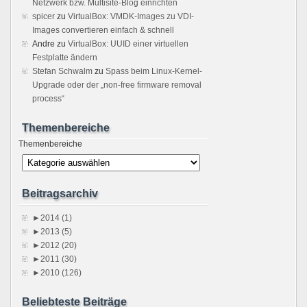
Netzwerk bzw. Multisite-Blog einrichten
spicer
zu
VirtualBox: VMDK-Images zu VDI-
Images convertieren einfach & schnell
Andre
zu
VirtualBox: UUID einer virtuellen
Festplatte ändern
Stefan Schwalm
zu
Spass beim Linux-Kernel-
Upgrade oder der „non-free firmware removal
process“
Themenbereiche
Themenbereiche
Beitragsarchiv
►
2014 (1)
►
2013 (5)
►
2012 (20)
►
2011 (30)
►
2010 (126)
Beliebteste Beiträge