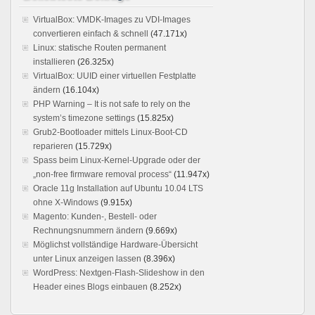
VirtualBox: VMDK-Images zu VDI-Images
convertieren einfach & schnell
(47.171x)
Linux: statische Routen permanent
installieren
(26.325x)
VirtualBox: UUID einer virtuellen Festplatte
ändern
(16.104x)
PHP Warning – It is not safe to rely on the
system’s timezone settings
(15.825x)
Grub2-Bootloader mittels Linux-Boot-CD
reparieren
(15.729x)
Spass beim Linux-Kernel-Upgrade oder der
„non-free firmware removal process“
(11.947x)
Oracle 11g Installation auf Ubuntu 10.04 LTS
ohne X-Windows
(9.915x)
Magento: Kunden-, Bestell- oder
Rechnungsnummern ändern
(9.669x)
Möglichst vollständige Hardware-Übersicht
unter Linux anzeigen lassen
(8.396x)
WordPress: Nextgen-Flash-Slideshow in den
Header eines Blogs einbauen
(8.252x)