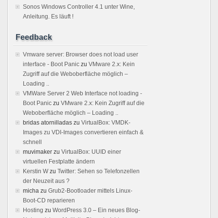
Sonos Windows Controller 4.1 unter Wine,
Anleitung. Es läuft !
Feedback
Vmware server: Browser does not load user
interface - Boot Panic
zu
VMware 2.x: Kein
Zugriff auf die Weboberfläche möglich –
Loading ..
VMWare Server 2 Web Interface not loading -
Boot Panic
zu
VMware 2.x: Kein Zugriff auf die
Weboberfläche möglich – Loading ..
bridas atornilladas
zu
VirtualBox: VMDK-
Images zu VDI-Images convertieren einfach &
schnell
muvimaker
zu
VirtualBox: UUID einer
virtuellen Festplatte ändern
Kerstin W
zu
Twitter: Sehen so Telefonzellen
der Neuzeit aus ?
micha
zu
Grub2-Bootloader mittels Linux-
Boot-CD reparieren
Hosting
zu
WordPress 3.0 – Ein neues Blog-