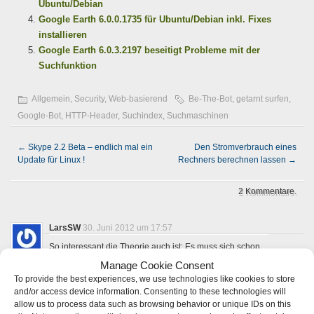
Ubuntu/Debian
Google Earth 6.0.0.1735 für Ubuntu/Debian inkl. Fixes
installieren
Google Earth 6.0.3.2197 beseitigt Probleme mit der
Suchfunktion
Allgemein
,
Security
,
Web-basierend
Be-The-Bot
,
getarnt surfen
,
Google-Bot
,
HTTP-Header
,
Suchindex
,
Suchmaschinen
←
Skype 2.2 Beta – endlich mal ein
Den Stromverbrauch eines
Update für Linux !
Rechners berechnen lassen
→
2 Kommentare.
LarsSW
30. Juni 2012 um 17:57
So interessant die Theorie auch ist: Es muss sich schon
um einen recht unversierten Siteadmin handeln, wenn er
Manage Cookie Consent
Google auf diese Weise Zugang zu eigentlich
geschützten Inhalten gewährt. Denn Google bietet
To provide the best experiences, we use technologies like cookies to store
eigentlich für geschützte Inhalte die Möglichkeit,
and/or access device information. Consenting to these technologies will
entsprechende Zugangsdaten zu hinterlegen. So kann
allow us to process data such as browsing behavior or unique IDs on this
sich Google beim Besuch selbst einloggen und die