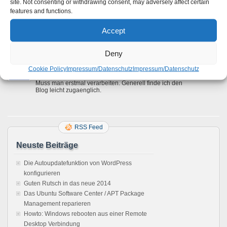
Inhalte crawlen.
site. Not consenting or withdrawing consent, may adversely affect certain
features and functions.
Dennoch ein interessanter Artikel, und vielleicht nutzt ja
tatsächlich der eine oder andere Siteadmin nur eine Art
„HTTP-Header“ Weiche. Aber ich würde jedem
Accept
empfehlen, dies nicht zutun. 😉
Deny
Bert
29. April 2011 um 13:40
Cookie Policy
Impressum/Datenschutz
Impressum/Datenschutz
Das ist mal ein gut geschriebener Artikel, vielen Dank.
Muss man erstmal verarbeiten. Generell finde ich den
Blog leicht zugaenglich.
RSS Feed
Neuste Beiträge
Die Autoupdatefunktion von WordPress
konfigurieren
Guten Rutsch in das neue 2014
Das Ubuntu Software Center / APT Package
Management reparieren
Howto: Windows rebooten aus einer Remote
Desktop Verbindung