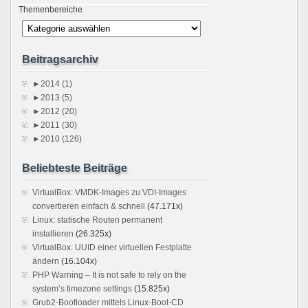
Themenbereiche
Beitragsarchiv
►
2014 (1)
►
2013 (5)
►
2012 (20)
►
2011 (30)
►
2010 (126)
Beliebteste Beiträge
VirtualBox: VMDK-Images zu VDI-Images
convertieren einfach & schnell
(47.171x)
Linux: statische Routen permanent
installieren
(26.325x)
VirtualBox: UUID einer virtuellen Festplatte
ändern
(16.104x)
PHP Warning – It is not safe to rely on the
system’s timezone settings
(15.825x)
Grub2-Bootloader mittels Linux-Boot-CD