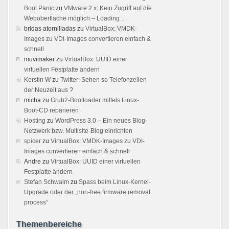
Boot Panic
zu
VMware 2.x: Kein Zugriff auf die
Weboberfläche möglich – Loading ..
bridas atornilladas
zu
VirtualBox: VMDK-
Images zu VDI-Images convertieren einfach &
schnell
muvimaker
zu
VirtualBox: UUID einer
virtuellen Festplatte ändern
Kerstin W
zu
Twitter: Sehen so Telefonzellen
der Neuzeit aus ?
micha
zu
Grub2-Bootloader mittels Linux-
Boot-CD reparieren
Hosting
zu
WordPress 3.0 – Ein neues Blog-
Netzwerk bzw. Multisite-Blog einrichten
spicer
zu
VirtualBox: VMDK-Images zu VDI-
Images convertieren einfach & schnell
Andre
zu
VirtualBox: UUID einer virtuellen
Festplatte ändern
Stefan Schwalm
zu
Spass beim Linux-Kernel-
Upgrade oder der „non-free firmware removal
process“
Themenbereiche