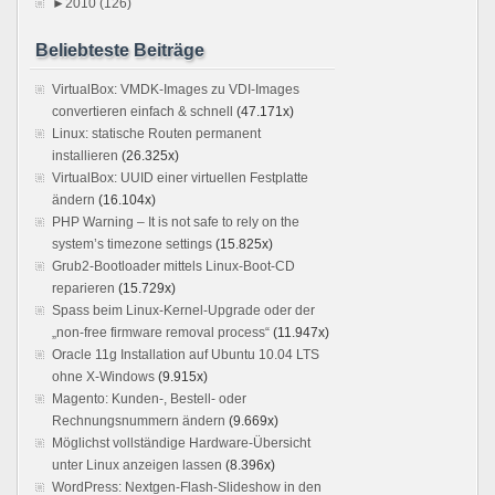
►
2010 (126)
Beliebteste Beiträge
VirtualBox: VMDK-Images zu VDI-Images
convertieren einfach & schnell
(47.171x)
Linux: statische Routen permanent
installieren
(26.325x)
VirtualBox: UUID einer virtuellen Festplatte
ändern
(16.104x)
PHP Warning – It is not safe to rely on the
system’s timezone settings
(15.825x)
Grub2-Bootloader mittels Linux-Boot-CD
reparieren
(15.729x)
Spass beim Linux-Kernel-Upgrade oder der
„non-free firmware removal process“
(11.947x)
Oracle 11g Installation auf Ubuntu 10.04 LTS
ohne X-Windows
(9.915x)
Magento: Kunden-, Bestell- oder
Rechnungsnummern ändern
(9.669x)
Möglichst vollständige Hardware-Übersicht
unter Linux anzeigen lassen
(8.396x)
WordPress: Nextgen-Flash-Slideshow in den