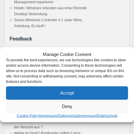
Management reparieren
Howto: Windows rebooten aus einer Remote
Desktop Verbindung
Sonos Windows Controller 4.1 unter Wine,
Anleitung. Es läuft !
Feedback
Vmware server: Browser does not load user
Manage Cookie Consent
interface - Boot Panic
zu
VMware 2.x: Kein
To provide the best experiences, we use technologies like cookies to store
Zugriff auf die Weboberfläche möglich –
and/or access device information. Consenting to these technologies will
Loading ..
allow us to process data such as browsing behavior or unique IDs on this
VMWare Server 2 Web Interface not loading -
site. Not consenting or withdrawing consent, may adversely affect certain
Boot Panic
zu
VMware 2.x: Kein Zugriff auf die
features and functions.
Weboberfläche möglich – Loading ..
bridas atornilladas
zu
VirtualBox: VMDK-
Accept
Images zu VDI-Images convertieren einfach &
schnell
Deny
muvimaker
zu
VirtualBox: UUID einer
virtuellen Festplatte ändern
Cookie Policy
Impressum/Datenschutz
Impressum/Datenschutz
Kerstin W
zu
Twitter: Sehen so Telefonzellen
der Neuzeit aus ?
micha
zu
Grub2-Bootloader mittels Linux-