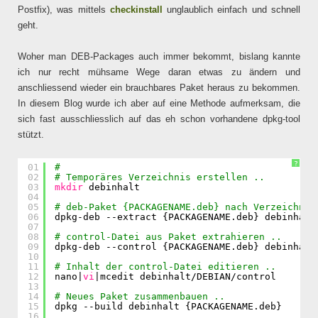
Postfix), was mittels
checkinstall
unglaublich einfach und schnell
geht.
Woher man DEB-Packages auch immer bekommt, bislang kannte
ich nur recht mühsame Wege daran etwas zu ändern und
anschliessend wieder ein brauchbares Paket heraus zu bekommen.
In diesem Blog wurde ich aber auf eine Methode aufmerksam, die
sich fast ausschliesslich auf das eh schon vorhandene dpkg-tool
stützt.
?
01
#
02
# Temporäres Verzeichnis erstellen ..
03
mkdir
debinhalt
04
05
# deb-Paket {PACKAGENAME.deb} nach Verzeichnis
06
dpkg-deb --extract {PACKAGENAME.deb} debinhalt
07
08
# control-Datei aus Paket extrahieren ..
09
dpkg-deb --control {PACKAGENAME.deb} debinhalt
10
11
# Inhalt der control-Datei editieren ..
12
nano|
vi
|mcedit debinhalt
/DEBIAN/control
13
14
# Neues Paket zusammenbauen ..
15
dpkg --build debinhalt {PACKAGENAME.deb}
16