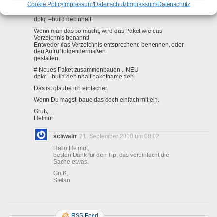
Vielleicht aber doch ein Hinweis:
Cookie Policy
Impressum/Datenschutz
Impressum/Datenschutz
# Neues Paket zusammenbauen ..
dpkg –build debinhalt
Wenn man das so macht, wird das Paket wie das
Verzeichnis benannt!
Entweder das Verzeichnis entsprechend benennen, oder
den Aufruf folgendermaßen
gestalten.
# Neues Paket zusammenbauen .. NEU
dpkg –build debinhalt paketname.deb
Das ist glaube ich einfacher.
Wenn Du magst, baue das doch einfach mit ein.
Gruß,
Helmut
schwalm
21. September 2010 um 08:02
Hallo Helmut,
besten Dank für den Tip, das vereinfacht die
Sache etwas.
Gruß,
Stefan
RSS Feed