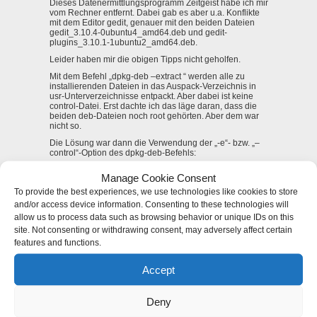
Dieses Datenermittlungsprogramm Zeitgeist habe ich mir
vom Rechner entfernt. Dabei gab es aber u.a. Konflikte
mit dem Editor gedit, genauer mit den beiden Dateien
gedit_3.10.4-0ubuntu4_amd64.deb und gedit-
plugins_3.10.1-1ubuntu2_amd64.deb.
Leider haben mir die obigen Tipps nicht geholfen.
Mit dem Befehl „dpkg-deb –extract “ werden alle zu
installierenden Dateien in das Auspack-Verzeichnis in
usr-Unterverzeichnisse entpackt. Aber dabei ist keine
control-Datei. Erst dachte ich das läge daran, dass die
beiden deb-Dateien noch root gehörten. Aber dem war
nicht so.
Die Lösung war dann die Verwendung der „-e“- bzw. „–
control“-Option des dpkg-deb-Befehls:
dpkg-deb -e
Manage Cookie Consent
Nach dem Befehl sind dann die folgenden Dateien im
To provide the best experiences, we use technologies like cookies to store
Auspack-Verzeichnis:
and/or access device information. Consenting to these technologies will
control md5sums postinst postrm prerm shlibs
allow us to process data such as browsing behavior or unique IDs on this
site. Not consenting or withdrawing consent, may adversely affect certain
Also ich denke dass das jetzt die Richtigen Dateien sind.
features and functions.
Accept
Helmut
21. September 2010 um 02:07
Hallo,
toll!
Deny
Hat mir sehr weiter geholfen bei meinem Projekt.