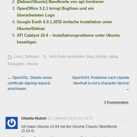
(Debian/Ubuntu) Bandbreite von apt limitieren
OpenOffice 3.2.1 bringt Bugfixes und ein
überarbeitetes Logo
Google Earth 6.0.1.2032 einfache Installation unter
Ubuntu/Debian
ATI Catalyst 10.4 – Installationsprobleme unter Ubuntu
beseitigen
Linux
,
Software
.deb-Datei bearbeiten
,
Bug
,
Debian
,
dpkg
,
Packages
,
Ubuntu
←
OpenSSL: Details eines
OpenSSH: Probleme nach Update
certificate signing request
/dev/null is not a character device!
anschauen
→
3 Kommentare.
Ubuntu-Nutzer
21. Oktober 2015 um 19:37
Ich habe Ubuntu 14.04 mit der Gnome Classic Oberfläche
(3.10.4)