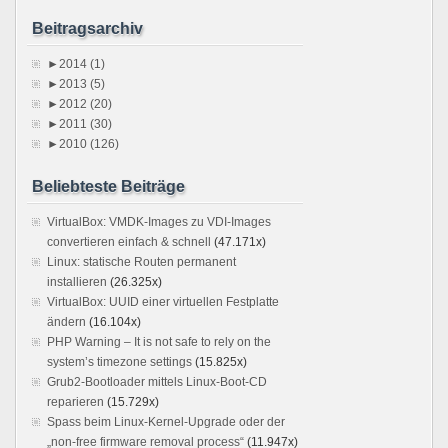
Beitragsarchiv
►
2014 (1)
►
2013 (5)
►
2012 (20)
►
2011 (30)
►
2010 (126)
Beliebteste Beiträge
VirtualBox: VMDK-Images zu VDI-Images
convertieren einfach & schnell
(47.171x)
Linux: statische Routen permanent
installieren
(26.325x)
VirtualBox: UUID einer virtuellen Festplatte
ändern
(16.104x)
PHP Warning – It is not safe to rely on the
system’s timezone settings
(15.825x)
Grub2-Bootloader mittels Linux-Boot-CD
reparieren
(15.729x)
Spass beim Linux-Kernel-Upgrade oder der
„non-free firmware removal process“
(11.947x)