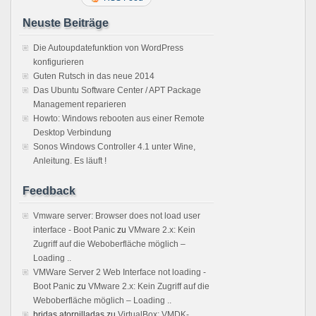
Neuste Beiträge
Die Autoupdatefunktion von WordPress
konfigurieren
Guten Rutsch in das neue 2014
Das Ubuntu Software Center / APT Package
Management reparieren
Howto: Windows rebooten aus einer Remote
Desktop Verbindung
Sonos Windows Controller 4.1 unter Wine,
Anleitung. Es läuft !
Feedback
Vmware server: Browser does not load user
interface - Boot Panic
zu
VMware 2.x: Kein
Zugriff auf die Weboberfläche möglich –
Loading ..
VMWare Server 2 Web Interface not loading -
Boot Panic
zu
VMware 2.x: Kein Zugriff auf die
Weboberfläche möglich – Loading ..
bridas atornilladas
zu
VirtualBox: VMDK-