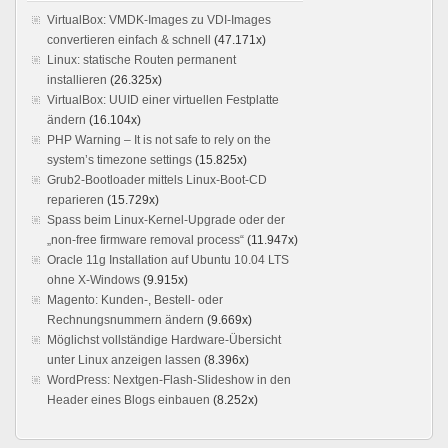
VirtualBox: VMDK-Images zu VDI-Images
convertieren einfach & schnell
(47.171x)
Linux: statische Routen permanent
installieren
(26.325x)
VirtualBox: UUID einer virtuellen Festplatte
ändern
(16.104x)
PHP Warning – It is not safe to rely on the
system’s timezone settings
(15.825x)
Grub2-Bootloader mittels Linux-Boot-CD
reparieren
(15.729x)
Spass beim Linux-Kernel-Upgrade oder der
„non-free firmware removal process“
(11.947x)
Oracle 11g Installation auf Ubuntu 10.04 LTS
ohne X-Windows
(9.915x)
Magento: Kunden-, Bestell- oder
Rechnungsnummern ändern
(9.669x)
Möglichst vollständige Hardware-Übersicht
unter Linux anzeigen lassen
(8.396x)
WordPress: Nextgen-Flash-Slideshow in den
Header eines Blogs einbauen
(8.252x)