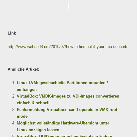
Link
http://www.webupd8.org/2010/07/how-to-find-out-if-your-cpu-supports
Ähnliche Artikel:
Linux LVM: geschachtelte Partitionen mounten /
einhängen
VirtualBox: VMDK-Images zu VDI-Images convertieren
einfach & schnell
Fehlermeldung Virtualbox: can’t operate in VMX root
mode
Möglichst vollständige Hardware-Übersicht unter
Linux anzeigen lassen
VirtualBox: UUID einer virtuellen Festplatte ändern