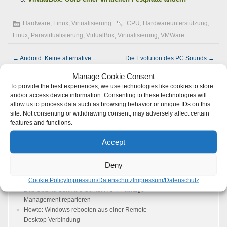
Hardware
,
Linux
,
Virtualisierung
CPU
,
Hardwareunterstützung
,
Linux
,
Paravirtualisierung
,
VirtualBox
,
Virtualisierung
,
VMWare
←
Android: Keine alternative
Die Evolution des PC Sounds
→
Firmware für das Motorola DroidX
Manage Cookie Consent
To provide the best experiences, we use technologies like cookies to store
Keine Kommentare möglich.
and/or access device information. Consenting to these technologies will
allow us to process data such as browsing behavior or unique IDs on this
site. Not consenting or withdrawing consent, may adversely affect certain
features and functions.
RSS Feed
Neuste Beiträge
Accept
Die Autoupdatefunktion von WordPress
Deny
konfigurieren
Guten Rutsch in das neue 2014
Cookie Policy
Impressum/Datenschutz
Impressum/Datenschutz
Das Ubuntu Software Center / APT Package
Management reparieren
Howto: Windows rebooten aus einer Remote
Desktop Verbindung