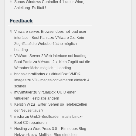
Sonos Windows Controller 4.1 unter Wine,
Anleitung. Es läuft !
Feedback
Vmware server: Browser does not load user
interface - Boot Panic
zu
VMware 2.x: Kein
Zugriff auf die Weboberfläche möglich –
Loading ..
VMWare Server 2 Web Interface not loading -
Boot Panic
zu
VMware 2.x: Kein Zugriff auf die
Weboberfläche möglich – Loading ..
bridas atornilladas
zu
VirtualBox: VMDK-
Images zu VDI-Images convertieren einfach &
schnell
muvimaker
zu
VirtualBox: UUID einer
virtuellen Festplatte ändern
Kerstin W
zu
Twitter: Sehen so Telefonzellen
der Neuzeit aus ?
micha
zu
Grub2-Bootloader mittels Linux-
Boot-CD reparieren
Hosting
zu
WordPress 3.0 – Ein neues Blog-
Netzwerk bzw. Multisite-Blog einrichten