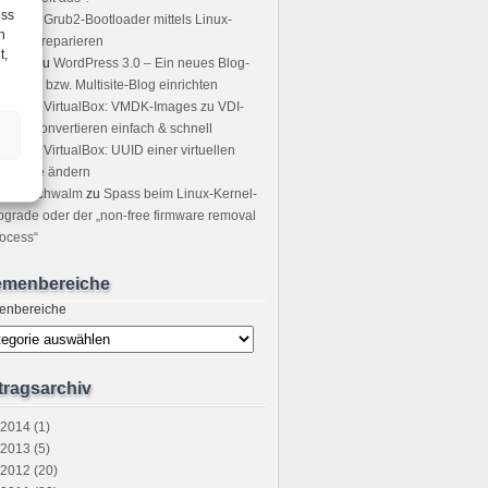
ess
icha
zu
Grub2-Bootloader mittels Linux-
h
ot-CD reparieren
t,
sting
zu
WordPress 3.0 – Ein neues Blog-
tzwerk bzw. Multisite-Blog einrichten
icer
zu
VirtualBox: VMDK-Images zu VDI-
ages convertieren einfach & schnell
ndre
zu
VirtualBox: UUID einer virtuellen
stplatte ändern
tefan Schwalm
zu
Spass beim Linux-Kernel-
grade oder der „non-free firmware removal
ocess“
emenbereiche
enbereiche
tragsarchiv
2014 (1)
2013 (5)
2012 (20)