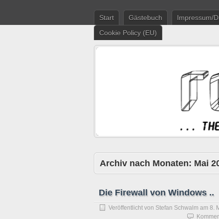
Start
Gästebuch
Impressum/D
Cookie Policy (EU)
Archiv nach Monaten:
Mai 2
Die Firewall von Windows ..
Veröffentlicht von
Stefan Schwalm
am
8. 
Komment