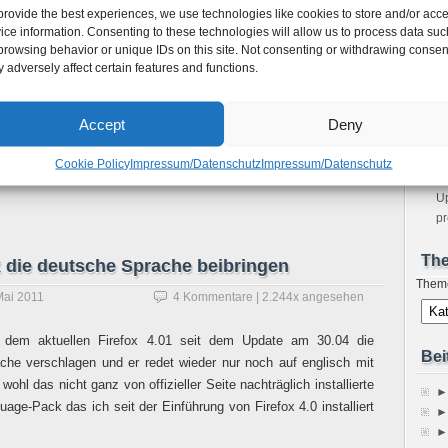
provide the best experiences, we use technologies like cookies to store and/or acc
m
ice information. Consenting to these technologies will allow us to process data suc
Bo
browsing behavior or unique IDs on this site. Not consenting or withdrawing consen
Ho
 adversely affect certain features and functions.
Ne
sp
Im
Accept
Deny
A
Fe
Cookie Policy
Impressum/Datenschutz
Impressum/Datenschutz
S
Up
pr
Th
x die deutsche Sprache beibringen
Them
Mai 2011
4 Kommentare
| 2.244x angesehen
s dem aktuellen Firefox 4.01 seit dem Update am 30.04 die
Bei
che verschlagen und er redet wieder nur noch auf englisch mit
 wohl das nicht ganz von offizieller Seite nachträglich installierte
►
age-Pack das ich seit der Einführung von Firefox 4.0 installiert
►
►