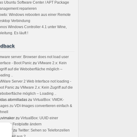
s Ubuntu Software Center / APT Package
anagement reparieren
owto: Windows rebooten aus einer Remote
esktop Verbindung
nos Windows Controller 4.1 unter Wine,
leitung. Es läuft !
edback
ware server: Browser does not load user
terface - Boot Panic
zu
VMware 2.x: Kein
griff auf die Weboberfläche möglich –
ading ..
Ware Server 2 Web Interface not loading -
ot Panic
zu
VMware 2.x: Kein Zugriff auf die
boberfläche möglich – Loading ..
idas atornilladas
zu
VirtualBox: VMDK-
ages zu VDI-Images convertieren einfach &
hnell
uvimaker
zu
VirtualBox: UUID einer
rtuellen Festplatte ändern
rstin W
zu
Twitter: Sehen so Telefonzellen
r Neuzeit aus ?