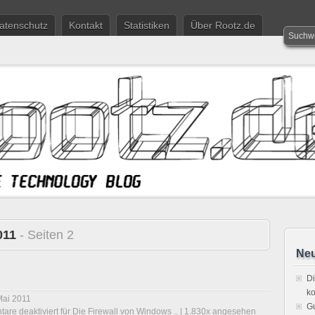
atenschutz
Kontakt
Statistiken
Über Rootz.de
011
- Seiten 2
Neu
Di
ko
Mai 2011
Gu
are deaktiviert
für Die Firewall von Windows ..
| 1.830x angesehen