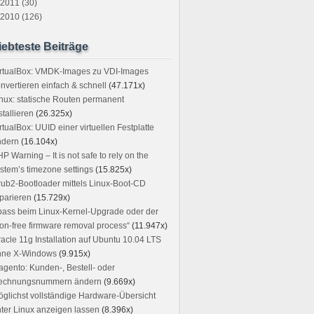
2011 (30)
2010 (126)
iebteste Beiträge
irtualBox: VMDK-Images zu VDI-Images
nvertieren einfach & schnell
(47.171x)
nux: statische Routen permanent
stallieren
(26.325x)
rtualBox: UUID einer virtuellen Festplatte
ndern
(16.104x)
P Warning – It is not safe to rely on the
stem’s timezone settings
(15.825x)
ub2-Bootloader mittels Linux-Boot-CD
parieren
(15.729x)
ass beim Linux-Kernel-Upgrade oder der
on-free firmware removal process“
(11.947x)
acle 11g Installation auf Ubuntu 10.04 LTS
hne X-Windows
(9.915x)
gento: Kunden-, Bestell- oder
echnungsnummern ändern
(9.669x)
glichst vollständige Hardware-Übersicht
ter Linux anzeigen lassen
(8.396x)