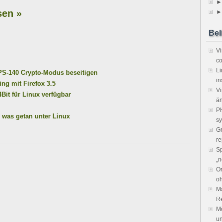
►
sen »
►
Bel
V
co
Li
IPS-140 Crypto-Modus beseitigen
in
ng mit Firefox 3.5
Vi
4Bit für Linux verfügbar
ä
PH
h was getan unter Linux
sy
Gr
re
Sp
„n
Or
o
Ma
R
Mö
un