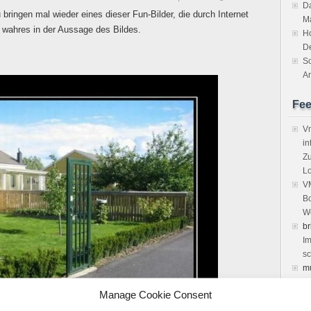
Da
ringen mal wieder eines dieser Fun-Bilder, die durch Internet
M
 wahres in der Aussage des Bildes.
H
D
So
An
Fe
Vm
in
Zu
Lo
VM
Bo
We
br
Im
sc
m
vi
Manage Cookie Consent
Ke
de