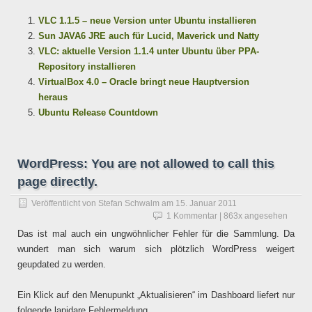
VLC 1.1.5 – neue Version unter Ubuntu installieren
Sun JAVA6 JRE auch für Lucid, Maverick und Natty
VLC: aktuelle Version 1.1.4 unter Ubuntu über PPA-
Repository installieren
VirtualBox 4.0 – Oracle bringt neue Hauptversion
heraus
Ubuntu Release Countdown
WordPress: You are not allowed to call this
page directly.
Veröffentlicht von
Stefan Schwalm
am
15. Januar 2011
1 Kommentar
| 863x angesehen
Das ist mal auch ein ungwöhnlicher Fehler für die Sammlung. Da
wundert man sich warum sich plötzlich WordPress weigert
geupdated zu werden.
Ein Klick auf den Menupunkt „Aktualisieren“ im Dashboard liefert nur
folgende lapidare Fehlermeldung ..