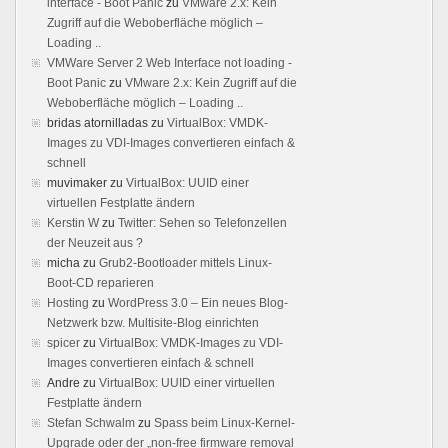
interface - Boot Panic
zu
VMware 2.x: Kein
Zugriff auf die Weboberfläche möglich –
Loading ..
VMWare Server 2 Web Interface not loading -
Boot Panic
zu
VMware 2.x: Kein Zugriff auf die
Weboberfläche möglich – Loading ..
bridas atornilladas
zu
VirtualBox: VMDK-
Images zu VDI-Images convertieren einfach &
schnell
muvimaker
zu
VirtualBox: UUID einer
virtuellen Festplatte ändern
Kerstin W
zu
Twitter: Sehen so Telefonzellen
der Neuzeit aus ?
micha
zu
Grub2-Bootloader mittels Linux-
Boot-CD reparieren
Hosting
zu
WordPress 3.0 – Ein neues Blog-
Netzwerk bzw. Multisite-Blog einrichten
spicer
zu
VirtualBox: VMDK-Images zu VDI-
Images convertieren einfach & schnell
Andre
zu
VirtualBox: UUID einer virtuellen
Festplatte ändern
Stefan Schwalm
zu
Spass beim Linux-Kernel-
Upgrade oder der „non-free firmware removal