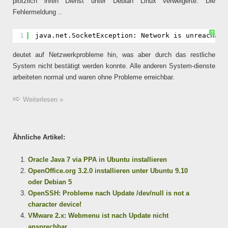
plötzlich ihren Dienst unter Debian Linux verweigerte. Die
Fehlermeldung ..
?
1
java.net.SocketException: Network is unreachabl
deutet auf Netzwerkprobleme hin, was aber durch das restliche
System nicht bestätigt werden konnte. Alle anderen System-dienste
arbeiteten normal und waren ohne Probleme erreichbar.
Weiterlesen »
Ähnliche Artikel:
Oracle Java 7 via PPA in Ubuntu installieren
OpenOffice.org 3.2.0 installieren unter Ubuntu 9.10
oder Debian 5
OpenSSH: Probleme nach Update /dev/null is not a
character device!
VMware 2.x: Webmenu ist nach Update nicht
ansprechbar