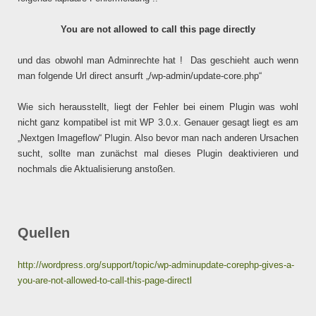
You are not allowed to call this page directly
und das obwohl man Adminrechte hat ! Das geschieht auch wenn
man folgende Url direct ansurft „/wp-admin/update-core.php“
Wie sich herausstellt, liegt der Fehler bei einem Plugin was wohl
nicht ganz kompatibel ist mit WP 3.0.x. Genauer gesagt liegt es am
„Nextgen Imageflow“ Plugin. Also bevor man nach anderen Ursachen
sucht, sollte man zunächst mal dieses Plugin deaktivieren und
nochmals die Aktualisierung anstoßen.
Quellen
http://wordpress.org/support/topic/wp-adminupdate-corephp-gives-a-
you-are-not-allowed-to-call-this-page-directl