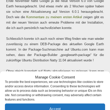
Ende November hatte Google ja die neue Version 6.0 von Google
Earth herausgebracht. Und etwas mehr als 2 Wochen später haben
sie schon eine Aktualisierung auf Version 6.0.1 herausgebracht.
Doch wie die
Kommentare zu meinem ersten Artikel
zeigen gibt es
mit der neuen Version auch erneute Probleme mit der Installation,
die ich auch persönlich nachvollziehen konnte.
Schliesslich konnte ich auch noch einen Weg finden wie man wieder
zuverlässig zu einem DEB-Package des aktuellen Google Earth
kommt. In der Package-Suchmaschine auf Ubuntu.com kann man
sehen, dass der Package-Builder „googleearth-package“ für die
zukünftige Ubuntu Distribution Natty 11.04 aktualisiert wurde !
Ohne gleich komplett auf Natty aktualisieren zu müssen, kann man
diesen einzelne Paket herunterladen und gezielt installiern, was
Manage Cookie Consent
selbst auch unter Lucid 10.04 ohne Probleme klappt. Dazu kann
To provide the best experiences, we use technologies like cookies to store
and/or access device information. Consenting to these technologies will
man wie folgt vorgehen ..
allow us to process data such as browsing behavior or unique IDs on this
site. Not consenting or withdrawing consent, may adversely affect certain
features and functions.
?
1
wget http:
//de
.archive.ubuntu.com
/ubuntu/pool/multi
2
sudo
dpkg -i googleearth-package_0.6.1_all.deb
3
/usr/bin/make-googleearth-package
Accept