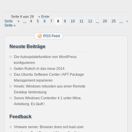
Seite 8 von 28
« Erste
Seite
«
˳˳˳
4
5
6
7
8
9
10
11
12
˳˳˳
20
25
˳˳˳
»
Seite »
RSS Feed
Neuste Beiträge
Die Autoupdatefunktion von WordPress
konfigurieren
Guten Rutsch in das neue 2014
Das Ubuntu Software Center / APT Package
Management reparieren
Howto: Windows rebooten aus einer Remote
Desktop Verbindung
Sonos Windows Controller 4.1 unter Wine,
Anleitung. Es läuft !
Feedback
Vmware server: Browser does not load user