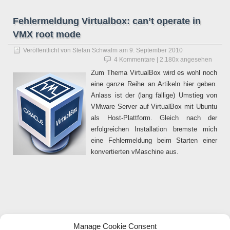
Fehlermeldung Virtualbox: can’t operate in
VMX root mode
Veröffentlicht von
Stefan Schwalm
am
9. September 2010
4 Kommentare
| 2.180x angesehen
Zum Thema VirtualBox wird es wohl noch
eine ganze Reihe an Artikeln hier geben.
Anlass ist der (lang fällige) Umstieg von
VMware Server auf VirtualBox mit Ubuntu
als Host-Plattform. Gleich nach der
erfolgreichen Installation bremste mich
eine Fehlermeldung beim Starten einer
konvertierten vMaschine aus.
VirtualBox can’t operate in VMX root mode. Please disable the
Manage Cookie Consent