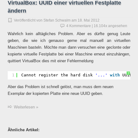
VirtualBox: UUID einer virtuellen Festplatte
ändern
Veröffentlicht von
Stefan Schwalm
am
18. Mai 2012
4 Kommentare
| 16.104x angesehen
Wahrlich kein alltägliches Problem. Aber es dürfte genug Leute
geben, die wie ich genauso gerne mal manuell an virtuellen
Maschinen basteln. Möchte man dann versuchen eine geclonte oder
kopierte virtuelle Festplatte bei einer Maschine erneut einzuhängen,
quittiert VirtualBox dies mit einer Fehlermeldung
?
1
Cannot register the hard disk 
'...'
with
UUID {
Aber das Problem ist schnell gelöst, man muss dem neuen
Exemplar der kopierten Platte eine neue UUID geben.
Weiterlesen »
Ähnliche Artikel: