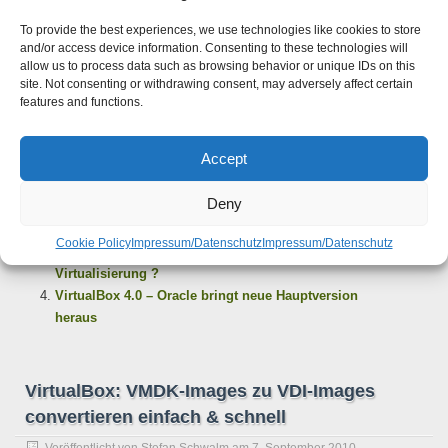
KVM kernel extension, recompile your kernel and reboot
(VERR_VMX_IN_VMX_ROOT_MODE).
To provide the best experiences, we use technologies like cookies to store
and/or access device information. Consenting to these technologies will
allow us to process data such as browsing behavior or unique IDs on this
Weiterlesen »
site. Not consenting or withdrawing consent, may adversely affect certain
features and functions.
Ähnliche Artikel:
Accept
VirtualBox: VMDK-Images zu VDI-Images convertieren
Deny
einfach & schnell
VirtualBox: UUID einer virtuellen Festplatte ändern
Cookie Policy
Impressum/Datenschutz
Impressum/Datenschutz
VirtualBox: Welche Hardware unterstützt
Virtualisierung ?
VirtualBox 4.0 – Oracle bringt neue Hauptversion
heraus
VirtualBox: VMDK-Images zu VDI-Images
convertieren einfach & schnell
Veröffentlicht von
Stefan Schwalm
am
7. September 2010