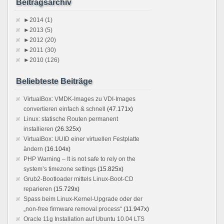
Beitragsarchiv
►
2014 (1)
►
2013 (5)
►
2012 (20)
►
2011 (30)
►
2010 (126)
Beliebteste Beiträge
VirtualBox: VMDK-Images zu VDI-Images
convertieren einfach & schnell
(47.171x)
Linux: statische Routen permanent
installieren
(26.325x)
VirtualBox: UUID einer virtuellen Festplatte
ändern
(16.104x)
PHP Warning – It is not safe to rely on the
system’s timezone settings
(15.825x)
Grub2-Bootloader mittels Linux-Boot-CD
reparieren
(15.729x)
Spass beim Linux-Kernel-Upgrade oder der
„non-free firmware removal process“
(11.947x)
Oracle 11g Installation auf Ubuntu 10.04 LTS