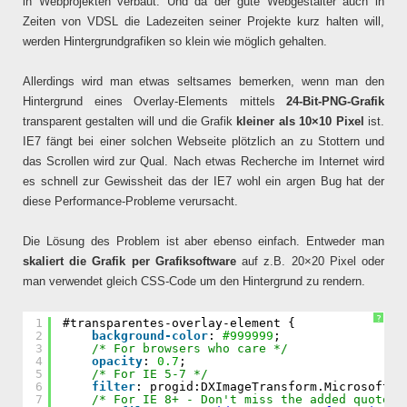
in Webprojekten verbaut. Und da der gute Webgestalter auch in
Zeiten von VDSL die Ladezeiten seiner Projekte kurz halten will,
werden Hintergrundgrafiken so klein wie möglich gehalten.
Allerdings wird man etwas seltsames bemerken, wenn man den
Hintergrund eines Overlay-Elements mittels
24-Bit-PNG-Grafik
transparent gestalten will und die Grafik
kleiner als 10×10 Pixel
ist.
IE7 fängt bei einer solchen Webseite plötzlich an zu Stottern und
das Scrollen wird zur Qual. Nach etwas Recherche im Internet wird
es schnell zur Gewissheit das der IE7 wohl ein argen Bug hat der
diese Performance-Probleme verursacht.
Die Lösung des Problem ist aber ebenso einfach. Entweder man
skaliert die Grafik per Grafiksoftware
auf z.B. 20×20 Pixel oder
man verwendet gleich CSS-Code um den Hintergrund zu rendern.
?
1
#transparentes-overlay-element {
2
background-color
: 
#999999
;
3
/* For browsers who care */
4
opacity
: 
0.7
;
5
/* For IE 5-7 */
6
filter
: progid:DXImageTransform.Microsoft.A
7
/* For IE 8+ - Don't miss the added quotes 