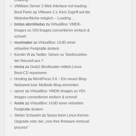
VMWare Server 2 Web Interface not loading -
Boot Panic
zu
VMware 2.x: Kein Zugriff auf die
Weboberfläche möglich – Loading ..
bridas atornilladas
zu
VirtualBox: VMDK-
Images zu VDI-Images convertieren einfach &
schnell
muvimaker
zu
VirtualBox: UUID einer
virtuellen Festplatte ändern
Kerstin W
zu
Twitter: Sehen so Telefonzellen
der Neuzeit aus ?
micha
zu
Grub2-Bootloader mittels Linux-
Boot-CD reparieren
Hosting
zu
WordPress 3.0 – Ein neues Blog-
Netzwerk bzw. Multisite-Blog einrichten
spicer
zu
VirtualBox: VMDK-Images zu VDI-
Images convertieren einfach & schnell
Andre
zu
VirtualBox: UUID einer virtuellen
Festplatte ändern
Stefan Schwalm
zu
Spass beim Linux-Kernel-
Upgrade oder der „non-free firmware removal
process“