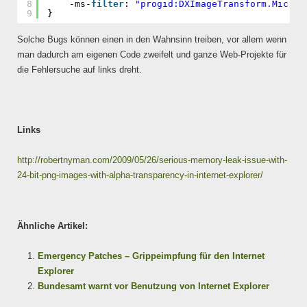
8
-ms-
filter
: 
"progid:DXImageTransform.Micros
9
}
Solche Bugs können einen in den Wahnsinn treiben, vor allem wenn
man dadurch am eigenen Code zweifelt und ganze Web-Projekte für
die Fehlersuche auf links dreht.
Links
http://robertnyman.com/2009/05/26/serious-memory-leak-issue-with-
24-bit-png-images-with-alpha-transparency-in-internet-explorer/
Ähnliche Artikel:
Emergency Patches – Grippeimpfung für den Internet
Explorer
Bundesamt warnt vor Benutzung von Internet Explorer