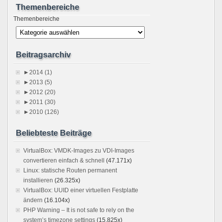
Themenbereiche
Themenbereiche
Beitragsarchiv
►
2014 (1)
►
2013 (5)
►
2012 (20)
►
2011 (30)
►
2010 (126)
Beliebteste Beiträge
VirtualBox: VMDK-Images zu VDI-Images
convertieren einfach & schnell
(47.171x)
Linux: statische Routen permanent
installieren
(26.325x)
VirtualBox: UUID einer virtuellen Festplatte
ändern
(16.104x)
PHP Warning – It is not safe to rely on the
system’s timezone settings
(15.825x)