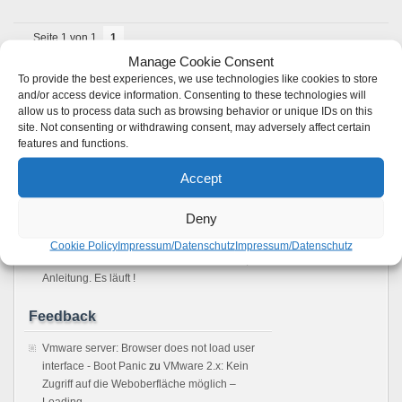
Seite 1 von 1
1
Manage Cookie Consent
RSS Feed
To provide the best experiences, we use technologies like cookies to store
and/or access device information. Consenting to these technologies will
Neuste Beiträge
allow us to process data such as browsing behavior or unique IDs on this
site. Not consenting or withdrawing consent, may adversely affect certain
Die Autoupdatefunktion von WordPress
features and functions.
konfigurieren
Guten Rutsch in das neue 2014
Accept
Das Ubuntu Software Center / APT Package
Management reparieren
Deny
Howto: Windows rebooten aus einer Remote
Desktop Verbindung
Cookie Policy
Impressum/Datenschutz
Impressum/Datenschutz
Sonos Windows Controller 4.1 unter Wine,
Anleitung. Es läuft !
Feedback
Vmware server: Browser does not load user
interface - Boot Panic
zu
VMware 2.x: Kein
Zugriff auf die Weboberfläche möglich –
Loading ..