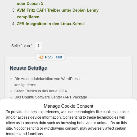
oder Debian 5
AVM Fritz CAPI Treiber unter Debian Lenny
compilieren
ZFS Integration in den Linux-Kernel
Seite 1 von 1
1
RSS Feed
Neuste Beiträge
Die Autoupdatefunktion von WordPress
konfigurieren
Guten Rutsch in das neue 2014
Das Ubuntu Software Center / APT Package
Management reparieren
Manage Cookie Consent
Howto: Windows rebooten aus einer Remote
To provide the best experiences, we use technologies like cookies to store
Desktop Verbindung
and/or access device information. Consenting to these technologies will
Sonos Windows Controller 4.1 unter Wine,
allow us to process data such as browsing behavior or unique IDs on this
Anleitung. Es läuft !
site. Not consenting or withdrawing consent, may adversely affect certain
features and functions.