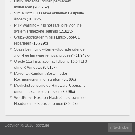
Linux: statische Routen permanent
installieren
(26.325x)
VirtualBox: UUID einer virtuellen Festplatte
ändern
(16.104x)
PHP Warning – It is not safe to rely on the
system’s timezone settings
(15.825x)
Grub2-Bootloader mittels Linux-Boot-CD
reparieren
(15.729x)
Spass beim Linux-Kernel-Upgrade oder der
„non-free firmware removal process“
(11.947x)
Oracle 11g Installation auf Ubuntu 10.04 LTS
ohne X-Windows
(9.915x)
Magento: Kunden-, Bestell- oder
Rechnungsnummern ändern
(9.669x)
Möglichst vollständige Hardware-Übersicht
unter Linux anzeigen lassen
(8.396x)
WordPress: Nextgen-Flash-Slideshow in den
Header eines Blogs einbauen
(8.252x)
Copyright © 2026 Rootz.de
↑
Nach oben