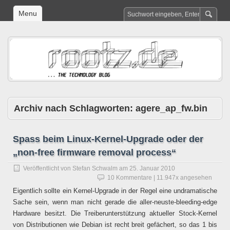
Menu
Archiv nach Schlagworten:
agere_ap_fw.bin
Spass beim Linux-Kernel-Upgrade oder der
„non-free firmware removal process“
Veröffentlicht von
Stefan Schwalm
am
25. Januar 2010
10 Kommentare
| 11.947x angesehen
Eigentlich sollte ein Kernel-Upgrade in der Regel eine undramatische
Sache sein, wenn man nicht gerade die aller-neuste-bleeding-edge
Hardware besitzt. Die Treiberunterstützung aktueller Stock-Kernel
von Distributionen wie Debian ist recht breit gefächert, so das 1 bis