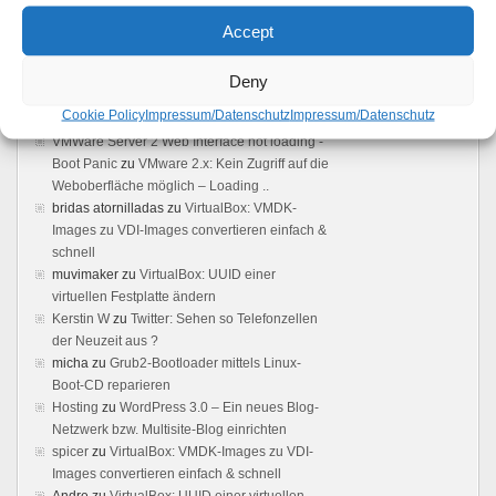
Feedback
Accept
Vmware server: Browser does not load user
interface - Boot Panic
zu
VMware 2.x: Kein
Deny
Zugriff auf die Weboberfläche möglich –
Cookie Policy
Impressum/Datenschutz
Impressum/Datenschutz
Loading ..
VMWare Server 2 Web Interface not loading -
Boot Panic
zu
VMware 2.x: Kein Zugriff auf die
Weboberfläche möglich – Loading ..
bridas atornilladas
zu
VirtualBox: VMDK-
Images zu VDI-Images convertieren einfach &
schnell
muvimaker
zu
VirtualBox: UUID einer
virtuellen Festplatte ändern
Kerstin W
zu
Twitter: Sehen so Telefonzellen
der Neuzeit aus ?
micha
zu
Grub2-Bootloader mittels Linux-
Boot-CD reparieren
Hosting
zu
WordPress 3.0 – Ein neues Blog-
Netzwerk bzw. Multisite-Blog einrichten
spicer
zu
VirtualBox: VMDK-Images zu VDI-
Images convertieren einfach & schnell
Andre
zu
VirtualBox: UUID einer virtuellen