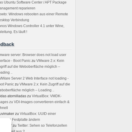
s Ubuntu Software Center / APT Package
anagement reparieren
owto: Windows rebooten aus einer Remote
esktop Verbindung
nos Windows Controller 4.1 unter Wine,
leitung. Es läuft !
edback
ware server: Browser does not load user
terface - Boot Panic
zu
VMware 2.x: Kein
griff auf die Weboberfläche möglich –
ading ..
Ware Server 2 Web Interface not loading -
ot Panic
zu
VMware 2.x: Kein Zugriff auf die
boberfläche möglich – Loading ..
idas atornilladas
zu
VirtualBox: VMDK-
ages zu VDI-Images convertieren einfach &
hnell
uvimaker
zu
VirtualBox: UUID einer
rtuellen Festplatte ändern
rstin W
zu
Twitter: Sehen so Telefonzellen
r Neuzeit aus ?