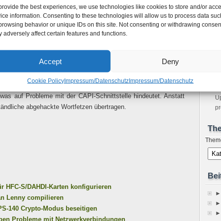
provide the best experiences, we use technologies like cookies to store and/or acc
m
ice information. Consenting to these technologies will allow us to process data suc
Bo
dee einen auf Asterisk basierenden VoIP-Server innerhalb eines
browsing behavior or unique IDs on this site. Not consenting or withdrawing consen
Ho
Denn zum einen ist man da auf USB-ISDN-Hardware angewiesen
 adversely affect certain features and functions.
Ne
 Zugriff auf PCI-Karten eines Hosts haben) für die es unter
sp
reich der CAPI oder mISDN-Treiber gibt.
Im
Accept
Deny
A
en geschafft hat Asterisk mittels chan_capi an das ISDN-Netz
Fe
Cookie Policy
Impressum/Datenschutz
Impressum/Datenschutz
das die Sprachqualität insbesondere bei FritzCard USB-Adaptern
S
 was auf Probleme mit der CAPI-Schnittstelle hindeutet. Anstatt
Up
tändliche abgehackte Wortfetzen übertragen.
pr
Th
Them
Bei
ür HFC-S/DAHDI-Karten konfigurieren
►
an Lenny compilieren
►
IPS-140 Crypto-Modus beseitigen
►
aben Probleme mit Netzwerkverbindungen