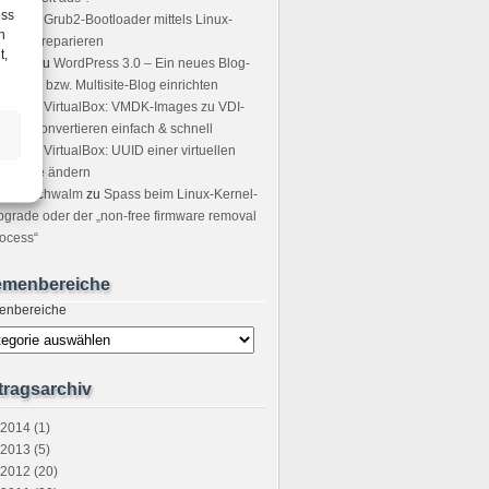
ess
icha
zu
Grub2-Bootloader mittels Linux-
h
ot-CD reparieren
t,
sting
zu
WordPress 3.0 – Ein neues Blog-
tzwerk bzw. Multisite-Blog einrichten
icer
zu
VirtualBox: VMDK-Images zu VDI-
ages convertieren einfach & schnell
ndre
zu
VirtualBox: UUID einer virtuellen
stplatte ändern
tefan Schwalm
zu
Spass beim Linux-Kernel-
grade oder der „non-free firmware removal
ocess“
emenbereiche
enbereiche
tragsarchiv
2014 (1)
2013 (5)
2012 (20)