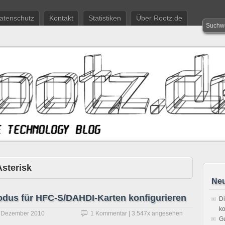
atenschutz
Kontakt
Statistiken
Über Rootz.de
Asterisk
Neu
odus für HFC-S/DAHDI-Karten konfigurieren
Di
ko
. Dezember 2010
1 Kommentar
| 3.547x angesehen
Gu