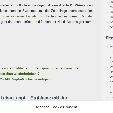
Da
stallierten VoIP-Telefonanlagen ist eine direkte ISDN-Anbindung
M
sk basierenden Systemen mit der Zeit einiges verbessert (kein
H
n unter aktuellen Kernels
zum Laufen zu bekommen). Mit dem
D
 geht das recht einfach und fix von der Hand. Aber es gibt immer
So
An
Fe
Vm
in
Zu
Lo
VM
n_capi – Probleme mit der Sprachqualität beseitigen
Bo
estreifen wiederbeleben ?
We
IPS-140 Crypto-Modus beseitigen
br
Im
sc
nd chan_capi – Probleme mit der
m
vi
Manage Cookie Consent
Ke
März 2010
1 Kommentar
| 2.394x angesehen
de