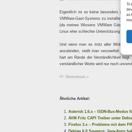
To 
dev
Eigentlich ist es keine besonders gute I
as 
VMWare-Gast-Systems zu installieren. 
may
(da meines Wissens VMWare Gäste keinen
Linux eher schlechte Unterstützung im Be
Und wenn man es trotz aller Widrigkeit
anzubinden, stellt man verzweifelt fest 
hart am Rande der Verständlichkeit liegt,
verständlicher Worte wird nur noch unvers
Weiterlesen »
Ähnliche Artikel:
Asterisk 1.6.x – ISDN-Bus-Modus f
AVM Fritz CAPI Treiber unter Debi
Firefox 3.x – Probleme mit dem F
Debian 6.0 Squeeze: Java-Apps h