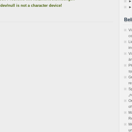
►
v/null is not a character device!
►
Bel
V
co
Li
in
Vi
ä
PH
sy
Gr
re
Sp
„n
Or
o
Ma
R
Mö
un