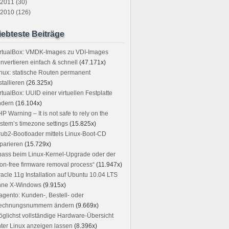
2011 (30)
2010 (126)
iebteste Beiträge
irtualBox: VMDK-Images zu VDI-Images
nvertieren einfach & schnell
(47.171x)
nux: statische Routen permanent
stallieren
(26.325x)
rtualBox: UUID einer virtuellen Festplatte
ndern
(16.104x)
P Warning – It is not safe to rely on the
stem’s timezone settings
(15.825x)
ub2-Bootloader mittels Linux-Boot-CD
parieren
(15.729x)
ass beim Linux-Kernel-Upgrade oder der
on-free firmware removal process“
(11.947x)
acle 11g Installation auf Ubuntu 10.04 LTS
hne X-Windows
(9.915x)
gento: Kunden-, Bestell- oder
echnungsnummern ändern
(9.669x)
glichst vollständige Hardware-Übersicht
ter Linux anzeigen lassen
(8.396x)