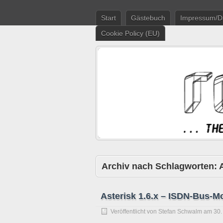
Start
Gästebuch
Impressum/D
Cookie Policy (EU)
Archiv nach Schlagworten:
Asterisk 1.6.x – ISDN-Bus-M
Veröffentlicht von
Stefan Schwalm
am
30