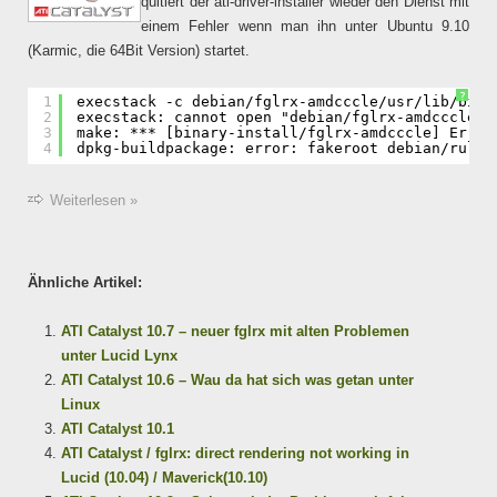
quitiert der ati-driver-installer wieder den Dienst mit
einem Fehler wenn man ihn unter Ubuntu 9.10
(Karmic, die 64Bit Version) startet.
?
1
execstack -c debian/fglrx-amdcccle/usr/lib/bin/
2
execstack: cannot open "debian/fglrx-amdcccle/u
3
make: *** [binary-install/fglrx-amdcccle] Error
4
dpkg-buildpackage: error: fakeroot debian/rules
Weiterlesen »
Ähnliche Artikel:
ATI Catalyst 10.7 – neuer fglrx mit alten Problemen
unter Lucid Lynx
ATI Catalyst 10.6 – Wau da hat sich was getan unter
Linux
ATI Catalyst 10.1
ATI Catalyst / fglrx: direct rendering not working in
Lucid (10.04) / Maverick(10.10)