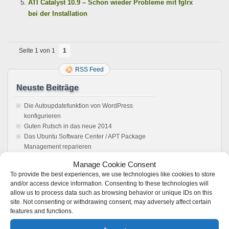
ATI Catalyst 10.9 – Schon wieder Probleme mit fglrx
bei der Installation
Seite 1 von 1
1
RSS Feed
Neuste Beiträge
Die Autoupdatefunktion von WordPress
konfigurieren
Guten Rutsch in das neue 2014
Das Ubuntu Software Center / APT Package
Management reparieren
Howto: Windows rebooten aus einer Remote
Manage Cookie Consent
Desktop Verbindung
To provide the best experiences, we use technologies like cookies to store
Sonos Windows Controller 4.1 unter Wine,
and/or access device information. Consenting to these technologies will
Anleitung. Es läuft !
allow us to process data such as browsing behavior or unique IDs on this
site. Not consenting or withdrawing consent, may adversely affect certain
Feedback
features and functions.
Vmware server: Browser does not load user