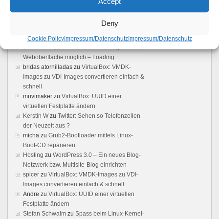
Accept
interface - Boot Panic
zu
VMware 2.x: Kein
Zugriff auf die Weboberfläche möglich –
Deny
Loading ..
VMWare Server 2 Web Interface not loading -
Cookie Policy
Impressum/Datenschutz
Impressum/Datenschutz
Boot Panic
zu
VMware 2.x: Kein Zugriff auf die
Weboberfläche möglich – Loading ..
bridas atornilladas
zu
VirtualBox: VMDK-
Images zu VDI-Images convertieren einfach &
schnell
muvimaker
zu
VirtualBox: UUID einer
virtuellen Festplatte ändern
Kerstin W
zu
Twitter: Sehen so Telefonzellen
der Neuzeit aus ?
micha
zu
Grub2-Bootloader mittels Linux-
Boot-CD reparieren
Hosting
zu
WordPress 3.0 – Ein neues Blog-
Netzwerk bzw. Multisite-Blog einrichten
spicer
zu
VirtualBox: VMDK-Images zu VDI-
Images convertieren einfach & schnell
Andre
zu
VirtualBox: UUID einer virtuellen
Festplatte ändern
Stefan Schwalm
zu
Spass beim Linux-Kernel-