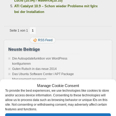
Lucid (10.04) / Maverick(10.10)
ATI Catalyst 10.9 – Schon wieder Probleme mit fglrx
bei der Installation
Seite 1 von 1
1
RSS Feed
Neuste Beiträge
Die Autoupdatefunktion von WordPress
konfigurieren
Guten Rutsch in das neue 2014
Das Ubuntu Software Center / APT Package
Management reparieren
Howto: Windows rebooten aus einer Remote
Manage Cookie Consent
Desktop Verbindung
To provide the best experiences, we use technologies like cookies to store
Sonos Windows Controller 4.1 unter Wine,
and/or access device information. Consenting to these technologies will
allow us to process data such as browsing behavior or unique IDs on this
Anleitung. Es läuft !
site. Not consenting or withdrawing consent, may adversely affect certain
features and functions.
Feedback