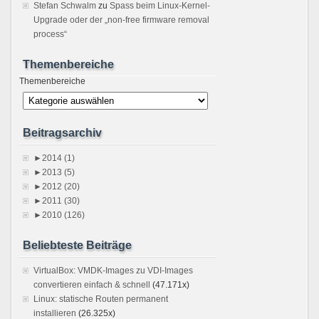
Stefan Schwalm
zu
Spass beim Linux-Kernel-
Upgrade oder der „non-free firmware removal
process“
Themenbereiche
Themenbereiche
Beitragsarchiv
►
2014 (1)
►
2013 (5)
►
2012 (20)
►
2011 (30)
►
2010 (126)
Beliebteste Beiträge
VirtualBox: VMDK-Images zu VDI-Images
convertieren einfach & schnell
(47.171x)
Linux: statische Routen permanent
installieren
(26.325x)