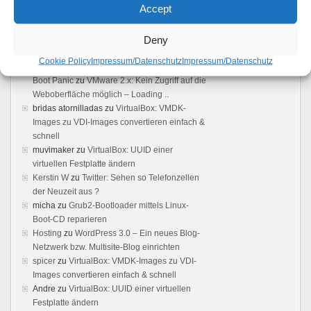
Accept
Vmware server: Browser does not load user
interface - Boot Panic
zu
VMware 2.x: Kein
Deny
Zugriff auf die Weboberfläche möglich –
Loading ..
Cookie Policy
Impressum/Datenschutz
Impressum/Datenschutz
VMWare Server 2 Web Interface not loading -
Boot Panic
zu
VMware 2.x: Kein Zugriff auf die
Weboberfläche möglich – Loading ..
bridas atornilladas
zu
VirtualBox: VMDK-
Images zu VDI-Images convertieren einfach &
schnell
muvimaker
zu
VirtualBox: UUID einer
virtuellen Festplatte ändern
Kerstin W
zu
Twitter: Sehen so Telefonzellen
der Neuzeit aus ?
micha
zu
Grub2-Bootloader mittels Linux-
Boot-CD reparieren
Hosting
zu
WordPress 3.0 – Ein neues Blog-
Netzwerk bzw. Multisite-Blog einrichten
spicer
zu
VirtualBox: VMDK-Images zu VDI-
Images convertieren einfach & schnell
Andre
zu
VirtualBox: UUID einer virtuellen
Festplatte ändern