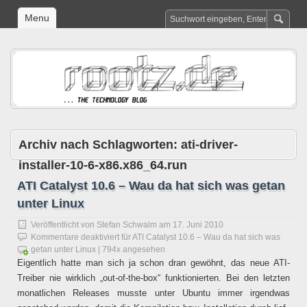
Menu
Archiv nach Schlagworten:
ati-driver-
installer-10-6-x86.x86_64.run
ATI Catalyst 10.6 – Wau da hat sich was getan
unter Linux
Veröffentlicht von
Stefan Schwalm
am
17. Juni 2010
Kommentare deaktiviert
für ATI Catalyst 10.6 – Wau da hat sich was
getan unter Linux
| 794x angesehen
Eigentlich hatte man sich ja schon dran gewöhnt, das neue ATI-
Treiber nie wirklich „out-of-the-box“ funktionierten. Bei den letzten
monatlichen Releases musste unter Ubuntu immer irgendwas