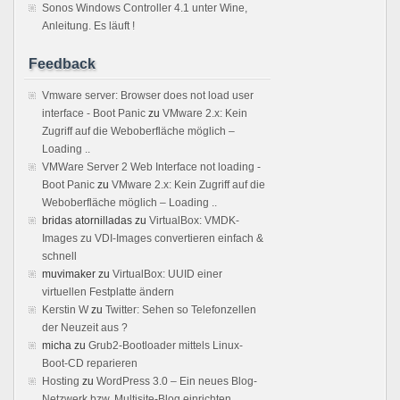
Sonos Windows Controller 4.1 unter Wine,
Anleitung. Es läuft !
Feedback
Vmware server: Browser does not load user
interface - Boot Panic
zu
VMware 2.x: Kein
Zugriff auf die Weboberfläche möglich –
Loading ..
VMWare Server 2 Web Interface not loading -
Boot Panic
zu
VMware 2.x: Kein Zugriff auf die
Weboberfläche möglich – Loading ..
bridas atornilladas
zu
VirtualBox: VMDK-
Images zu VDI-Images convertieren einfach &
schnell
muvimaker
zu
VirtualBox: UUID einer
virtuellen Festplatte ändern
Kerstin W
zu
Twitter: Sehen so Telefonzellen
der Neuzeit aus ?
micha
zu
Grub2-Bootloader mittels Linux-
Boot-CD reparieren
Hosting
zu
WordPress 3.0 – Ein neues Blog-
Netzwerk bzw. Multisite-Blog einrichten