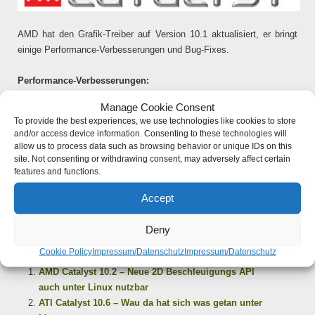
AMD hat den Grafik-Treiber auf Version 10.1 aktualisiert, er bringt
einige Performance-Verbesserungen und Bug-Fixes.
Performance-Verbesserungen:
Manage Cookie Consent
* Left 4 Dead 2 -Geschwindigkeit um 3% verbessert bei der ATI
To provide the best experiences, we use technologies like cookies to store
Radeon HD 5700/5800
and/or access device information. Consenting to these technologies will
* Crysis – Performance um 3% bei der ATI Radeon HD 5700/5800
allow us to process data such as browsing behavior or unique IDs on this
Serie verbessert
site. Not consenting or withdrawing consent, may adversely affect certain
features and functions.
Weiterlesen »
Accept
Deny
Ähnliche Artikel:
Cookie Policy
Impressum/Datenschutz
Impressum/Datenschutz
AMD Catalyst 10.2 – Neue 2D Beschleuigungs API
auch unter Linux nutzbar
ATI Catalyst 10.6 – Wau da hat sich was getan unter