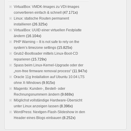
VirtualBox: VMDK-Images zu VDI-Images
convertieren einfach & schnell
(47.171x)
Linux: statische Routen permanent
installieren
(26.325x)
VirtualBox: UUID einer virtuellen Festplatte
ändern
(16.104x)
PHP Warning – It is not safe to rely on the
system’s timezone settings
(15.825x)
Grub2-Bootloader mittels Linux-Boot-CD
reparieren
(15.729x)
Spass beim Linux-Kernel-Upgrade oder der
„non-free firmware removal process“
(11.947x)
Oracle 11g Installation auf Ubuntu 10.04 LTS
ohne X-Windows
(9.915x)
Magento: Kunden-, Bestell- oder
Rechnungsnummern ändern
(9.669x)
Möglichst vollständige Hardware-Übersicht
unter Linux anzeigen lassen
(8.396x)
WordPress: Nextgen-Flash-Slideshow in den
Header eines Blogs einbauen
(8.252x)