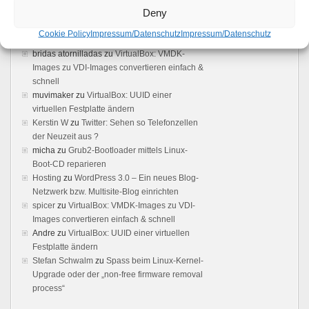
Deny
VMWare Server 2 Web Interface not loading -
Boot Panic
zu
VMware 2.x: Kein Zugriff auf die
Cookie Policy
Impressum/Datenschutz
Impressum/Datenschutz
Weboberfläche möglich – Loading ..
bridas atornilladas
zu
VirtualBox: VMDK-
Images zu VDI-Images convertieren einfach &
schnell
muvimaker
zu
VirtualBox: UUID einer
virtuellen Festplatte ändern
Kerstin W
zu
Twitter: Sehen so Telefonzellen
der Neuzeit aus ?
micha
zu
Grub2-Bootloader mittels Linux-
Boot-CD reparieren
Hosting
zu
WordPress 3.0 – Ein neues Blog-
Netzwerk bzw. Multisite-Blog einrichten
spicer
zu
VirtualBox: VMDK-Images zu VDI-
Images convertieren einfach & schnell
Andre
zu
VirtualBox: UUID einer virtuellen
Festplatte ändern
Stefan Schwalm
zu
Spass beim Linux-Kernel-
Upgrade oder der „non-free firmware removal
process“