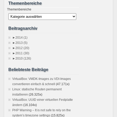
Themenbereiche
Themenbereiche
Beitragsarchiv
►
2014 (1)
►
2013 (5)
►
2012 (20)
►
2011 (30)
►
2010 (126)
Beliebteste Beiträge
VirtualBox: VMDK-Images zu VDI-Images
convertieren einfach & schnell
(47.171x)
Linux: statische Routen permanent
installieren
(26.325x)
VirtualBox: UUID einer virtuellen Festplatte
ändern
(16.104x)
PHP Warning – It is not safe to rely on the
system’s timezone settings
(15.825x)