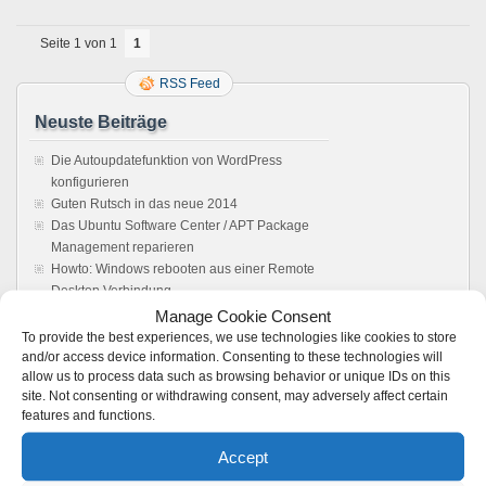
Seite 1 von 1
1
RSS Feed
Neuste Beiträge
Die Autoupdatefunktion von WordPress
konfigurieren
Guten Rutsch in das neue 2014
Das Ubuntu Software Center / APT Package
Management reparieren
Howto: Windows rebooten aus einer Remote
Desktop Verbindung
Sonos Windows Controller 4.1 unter Wine,
Manage Cookie Consent
Anleitung. Es läuft !
To provide the best experiences, we use technologies like cookies to store
and/or access device information. Consenting to these technologies will
allow us to process data such as browsing behavior or unique IDs on this
Feedback
site. Not consenting or withdrawing consent, may adversely affect certain
features and functions.
Vmware server: Browser does not load user
interface - Boot Panic
zu
VMware 2.x: Kein
Accept
Zugriff auf die Weboberfläche möglich –
Loading ..