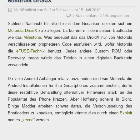
Motorola DroidX
Veröffentlicht von
Stefan Schwalm
am
15. Juli 2010
2 Kommentare
| 549x angesehen
Schlecht Nachricht für alle die mit dem Gedanken spielten sich ein
Motorola DroidX
zu zu legen. Es kommt mit dem selben Bootloader
wie das
Milestone
. Was bedeutet das das DroidX nur von Motorola
verschlüsselten proprietären Code ausführen wird, wofür Motorola
die
eFUSE-Technik
benutzt. Jedes andere Custom ROM oder
Recovery Image würde das Telefon in einen digitalen Backstein
verwandeln.
Da viele Android-Anhänger relativ unzufrieden sind wie Motorola die
Android-Installationen für ihre Smartphones zusammenstellt, dürfte
diese restriktive Behandlung alternativer Firmwares stark an der
Popularität des Phone kratzen. Aber Hoffnung scheint in Sicht.
Einige Modder arbeiten schwer daran, die Verschlüsselung des
Bootloaders zu knacken, ermöglicht könnte dies durch einen
Exploit
names „
kexec
“ werden.