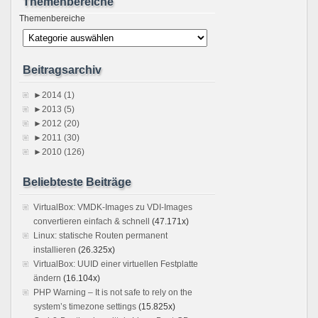
Themenbereiche
Themenbereiche
Beitragsarchiv
►
2014 (1)
►
2013 (5)
►
2012 (20)
►
2011 (30)
►
2010 (126)
Beliebteste Beiträge
VirtualBox: VMDK-Images zu VDI-Images
convertieren einfach & schnell
(47.171x)
Linux: statische Routen permanent
installieren
(26.325x)
VirtualBox: UUID einer virtuellen Festplatte
ändern
(16.104x)
PHP Warning – It is not safe to rely on the
system’s timezone settings
(15.825x)