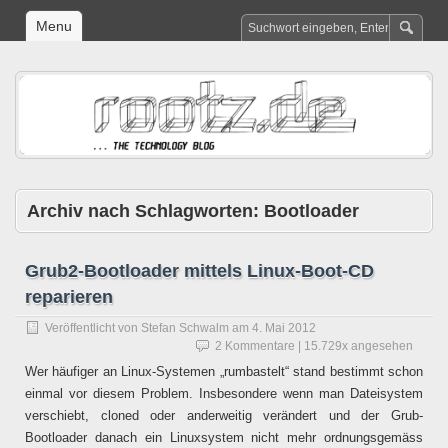
Menu
Archiv nach Schlagworten:
Bootloader
Grub2-Bootloader mittels Linux-Boot-CD
reparieren
Veröffentlicht von
Stefan Schwalm
am
4. Mai 2012
2 Kommentare
| 15.729x angesehen
Wer häufiger an Linux-Systemen „rumbastelt“ stand bestimmt schon
einmal vor diesem Problem. Insbesondere wenn man Dateisystem
verschiebt, cloned oder anderweitig verändert und der Grub-
Bootloader danach ein Linuxsystem nicht mehr ordnungsgemäss