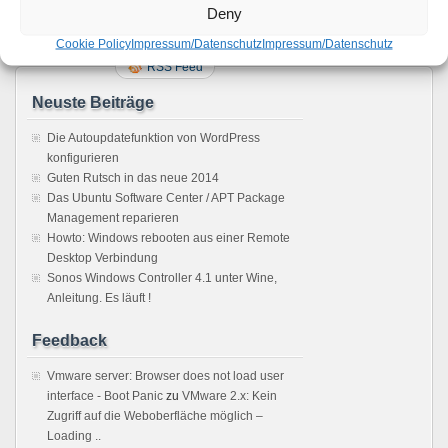
Deny
Seite 1 von 1
1
Cookie Policy
Impressum/Datenschutz
Impressum/Datenschutz
RSS Feed
Neuste Beiträge
Die Autoupdatefunktion von WordPress
konfigurieren
Guten Rutsch in das neue 2014
Das Ubuntu Software Center / APT Package
Management reparieren
Howto: Windows rebooten aus einer Remote
Desktop Verbindung
Sonos Windows Controller 4.1 unter Wine,
Anleitung. Es läuft !
Feedback
Vmware server: Browser does not load user
interface - Boot Panic
zu
VMware 2.x: Kein
Zugriff auf die Weboberfläche möglich –
Loading ..