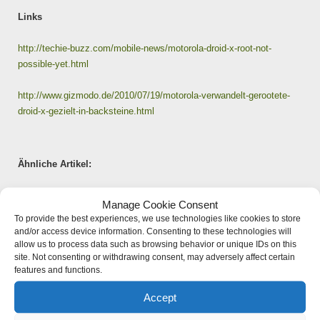
Links
http://techie-buzz.com/mobile-news/motorola-droid-x-root-not-
possible-yet.html
http://www.gizmodo.de/2010/07/19/motorola-verwandelt-gerootete-
droid-x-gezielt-in-backsteine.html
Ähnliche Artikel:
Android auf dem iPhone ? Unglaublich aber wahr !
Manage Cookie Consent
Probleme mit RapidSSL-SSL-Zertifikaten auf Android
To provide the best experiences, we use technologies like cookies to store
und anderen mobilen Geräten
and/or access device information. Consenting to these technologies will
Ubuntu 8.04 auf dem Sony Ericssons Xperia X1
allow us to process data such as browsing behavior or unique IDs on this
site. Not consenting or withdrawing consent, may adversely affect certain
Unglaublich Apple iOS 4 läuft auf einem HTC Phone
features and functions.
HDBaseT: der HDMI-Nachfolger als Alternative fürs
Heimkino
Accept