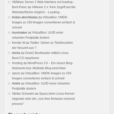
VMWare Server 2 Web Interface not loading -
Boot Panic
zu
VMware 2.x: Kein Zugriff auf die
Weboberfläche möglich – Loading ..
bridas atornilladas
zu
VirtualBox: VMDK-
Images zu VDI-Images convertieren einfach &
schnell
muvimaker
zu
VirtualBox: UUID einer
virtuellen Festplatte ändern
Kerstin W
zu
Twitter: Sehen so Telefonzellen
der Neuzeit aus ?
micha
zu
Grub2-Bootloader mittels Linux-
Boot-CD reparieren
Hosting
zu
WordPress 3.0 – Ein neues Blog-
Netzwerk bzw. Multisite-Blog einrichten
spicer
zu
VirtualBox: VMDK-Images zu VDI-
Images convertieren einfach & schnell
Andre
zu
VirtualBox: UUID einer virtuellen
Festplatte ändern
Stefan Schwalm
zu
Spass beim Linux-Kernel-
Upgrade oder der „non-free firmware removal
process“