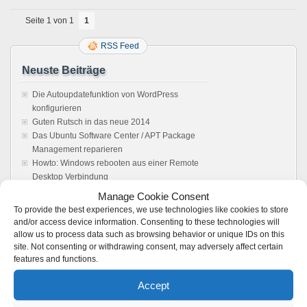
Seite 1 von 1
1
RSS Feed
Neuste Beiträge
Die Autoupdatefunktion von WordPress
konfigurieren
Guten Rutsch in das neue 2014
Das Ubuntu Software Center / APT Package
Management reparieren
Howto: Windows rebooten aus einer Remote
Desktop Verbindung
Sonos Windows Controller 4.1 unter Wine,
Manage Cookie Consent
Anleitung. Es läuft !
To provide the best experiences, we use technologies like cookies to store
and/or access device information. Consenting to these technologies will
Feedback
allow us to process data such as browsing behavior or unique IDs on this
site. Not consenting or withdrawing consent, may adversely affect certain
Vmware server: Browser does not load user
features and functions.
interface - Boot Panic
zu
VMware 2.x: Kein
Accept
Zugriff auf die Weboberfläche möglich –
Loading ..