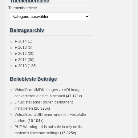
Themenbereiche
Themenbereiche
Beitragsarchiv
►
2014 (1)
►
2013 (5)
►
2012 (20)
►
2011 (30)
►
2010 (126)
Beliebteste Beiträge
VirtualBox: VMDK-Images zu VDI-Images
convertieren einfach & schnell
(47.171x)
Linux: statische Routen permanent
installieren
(26.325x)
VirtualBox: UUID einer virtuellen Festplatte
ändern
(16.104x)
PHP Warning – It is not safe to rely on the
system’s timezone settings
(15.825x)