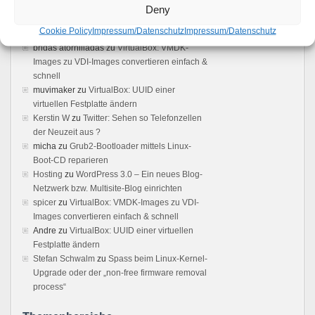
VMWare Server 2 Web Interface not loading -
Deny
Boot Panic
zu
VMware 2.x: Kein Zugriff auf die
Cookie Policy
Impressum/Datenschutz
Impressum/Datenschutz
Weboberfläche möglich – Loading ..
bridas atornilladas
zu
VirtualBox: VMDK-
Images zu VDI-Images convertieren einfach &
schnell
muvimaker
zu
VirtualBox: UUID einer
virtuellen Festplatte ändern
Kerstin W
zu
Twitter: Sehen so Telefonzellen
der Neuzeit aus ?
micha
zu
Grub2-Bootloader mittels Linux-
Boot-CD reparieren
Hosting
zu
WordPress 3.0 – Ein neues Blog-
Netzwerk bzw. Multisite-Blog einrichten
spicer
zu
VirtualBox: VMDK-Images zu VDI-
Images convertieren einfach & schnell
Andre
zu
VirtualBox: UUID einer virtuellen
Festplatte ändern
Stefan Schwalm
zu
Spass beim Linux-Kernel-
Upgrade oder der „non-free firmware removal
process“