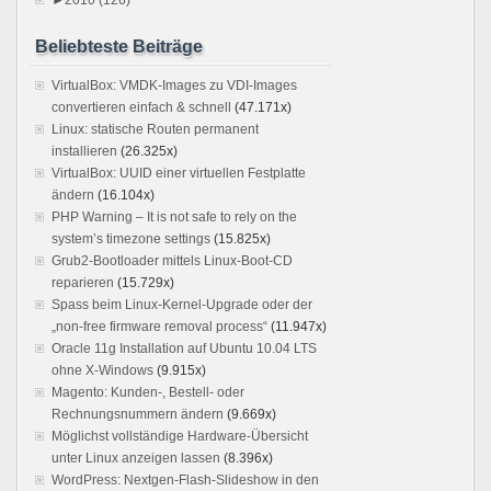
Beliebteste Beiträge
VirtualBox: VMDK-Images zu VDI-Images
convertieren einfach & schnell
(47.171x)
Linux: statische Routen permanent
installieren
(26.325x)
VirtualBox: UUID einer virtuellen Festplatte
ändern
(16.104x)
PHP Warning – It is not safe to rely on the
system’s timezone settings
(15.825x)
Grub2-Bootloader mittels Linux-Boot-CD
reparieren
(15.729x)
Spass beim Linux-Kernel-Upgrade oder der
„non-free firmware removal process“
(11.947x)
Oracle 11g Installation auf Ubuntu 10.04 LTS
ohne X-Windows
(9.915x)
Magento: Kunden-, Bestell- oder
Rechnungsnummern ändern
(9.669x)
Möglichst vollständige Hardware-Übersicht
unter Linux anzeigen lassen
(8.396x)
WordPress: Nextgen-Flash-Slideshow in den