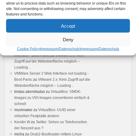
Management reparieren
allow us to process data such as browsing behavior or unique IDs on this
Howto: Windows rebooten aus einer Remote
site. Not consenting or withdrawing consent, may adversely affect certain
Desktop Verbindung
features and functions.
Sonos Windows Controller 4.1 unter Wine,
Accept
Anleitung. Es läuft !
Feedback
Deny
Cookie Policy
Impressum/Datenschutz
Impressum/Datenschutz
Vmware server: Browser does not load user
interface - Boot Panic
zu
VMware 2.x: Kein
Zugriff auf die Weboberfläche möglich –
Loading ..
VMWare Server 2 Web Interface not loading -
Boot Panic
zu
VMware 2.x: Kein Zugriff auf die
Weboberfläche möglich – Loading ..
bridas atornilladas
zu
VirtualBox: VMDK-
Images zu VDI-Images convertieren einfach &
schnell
muvimaker
zu
VirtualBox: UUID einer
virtuellen Festplatte ändern
Kerstin W
zu
Twitter: Sehen so Telefonzellen
der Neuzeit aus ?
micha
zu
Grub2-Bootloader mittels Linux-