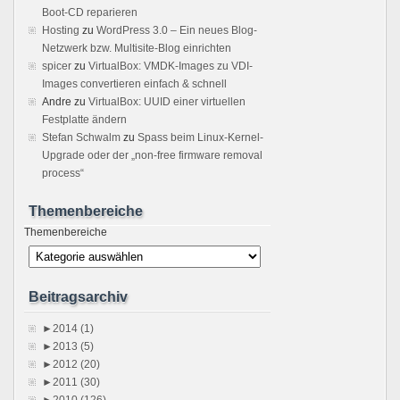
Boot-CD reparieren
Hosting
zu
WordPress 3.0 – Ein neues Blog-
Netzwerk bzw. Multisite-Blog einrichten
spicer
zu
VirtualBox: VMDK-Images zu VDI-
Images convertieren einfach & schnell
Andre
zu
VirtualBox: UUID einer virtuellen
Festplatte ändern
Stefan Schwalm
zu
Spass beim Linux-Kernel-
Upgrade oder der „non-free firmware removal
process“
Themenbereiche
Themenbereiche
Beitragsarchiv
►
2014 (1)
►
2013 (5)
►
2012 (20)
►
2011 (30)
►
2010 (126)