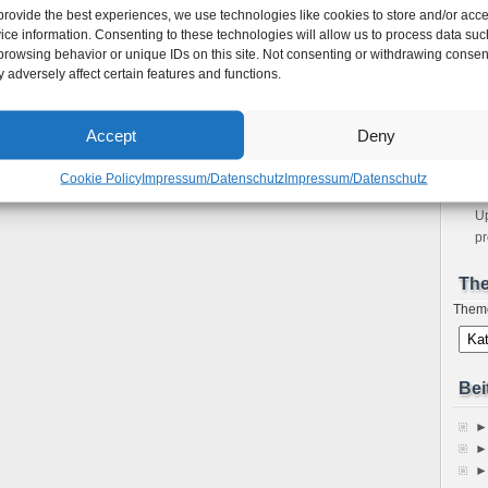
provide the best experiences, we use technologies like cookies to store and/or acc
m
ice information. Consenting to these technologies will allow us to process data suc
Bo
browsing behavior or unique IDs on this site. Not consenting or withdrawing consen
Ho
 adversely affect certain features and functions.
Ne
sp
Im
Accept
Deny
A
Fe
Cookie Policy
Impressum/Datenschutz
Impressum/Datenschutz
S
Up
pr
Th
Them
Bei
►
►
►