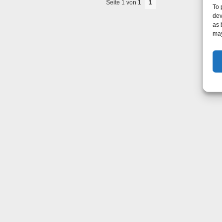
Seite 1 von 1
1
To 
dev
as 
may