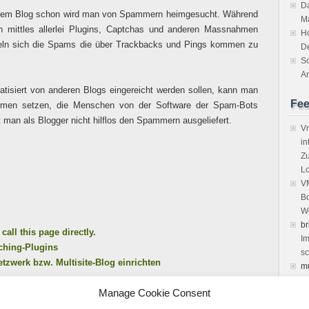
Da
inem Blog schon wird man von Spammern heimgesucht. Während
M
mittles allerlei Plugins, Captchas und anderen Massnahmen
H
eln sich die Spams die über Trackbacks und Pings kommen zu
D
So
An
tisiert von anderen Blogs eingereicht werden sollen, kann man
Fe
ahmen setzen, die Menschen von der Software der Spam-Bots
t man als Blogger nicht hilflos den Spammern ausgeliefert.
Vm
in
Zu
Lo
VM
Bo
We
br
all this page directly.
Im
ching-Plugins
sc
tzwerk bzw. Multisite-Blog einrichten
m
vi
Manage Cookie Consent
Ke
de