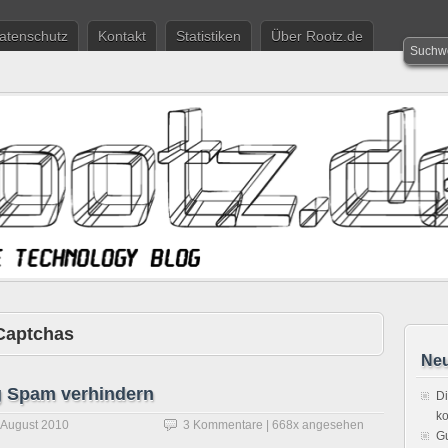
atenschutz
Kontakt
Statistiken
Über Rootz.de
Captchas
Neu
g Spam verhindern
Di
ko
 August 2010
3 Kommentare
| 668x angesehen
Gu