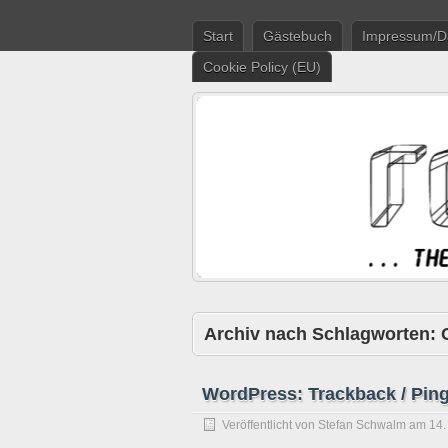
Start
Gästebuch
Impressum/D
Cookie Policy (EU)
Archiv nach Schlagworten:
WordPress: Trackback / Pin
Veröffentlicht von
Stefan Schwalm
am
14.