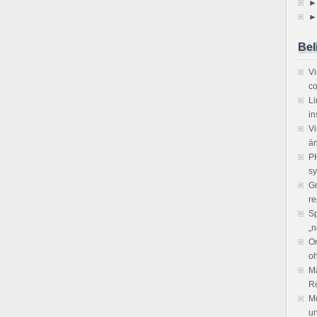
►
►
Bel
V
co
Li
in
Vi
ä
PH
sy
Gr
re
Sp
„n
Or
o
Ma
R
Mö
un