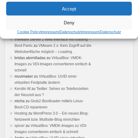
Feedback
Accept
Vmware server: Browser does not load user
interface - Boot Panic
zu
VMware 2.x: Kein
Deny
Zugriff auf die Weboberfläche möglich –
Cookie Policy
Impressum/Datenschutz
Impressum/Datenschutz
Loading ..
VMWare Server 2 Web Interface not loading -
Boot Panic
zu
VMware 2.x: Kein Zugriff auf die
Weboberfläche möglich – Loading ..
bridas atornilladas
zu
VirtualBox: VMDK-
Images zu VDI-Images convertieren einfach &
schnell
muvimaker
zu
VirtualBox: UUID einer
virtuellen Festplatte ändern
Kerstin W
zu
Twitter: Sehen so Telefonzellen
der Neuzeit aus ?
micha
zu
Grub2-Bootloader mittels Linux-
Boot-CD reparieren
Hosting
zu
WordPress 3.0 – Ein neues Blog-
Netzwerk bzw. Multisite-Blog einrichten
spicer
zu
VirtualBox: VMDK-Images zu VDI-
Images convertieren einfach & schnell
Andre
zu
VirtualBox: UUID einer virtuellen