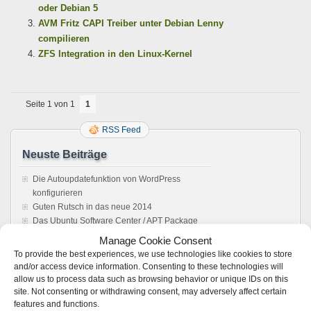
oder Debian 5
AVM Fritz CAPI Treiber unter Debian Lenny
compilieren
ZFS Integration in den Linux-Kernel
Seite 1 von 1
1
RSS Feed
Neuste Beiträge
Die Autoupdatefunktion von WordPress
konfigurieren
Guten Rutsch in das neue 2014
Das Ubuntu Software Center / APT Package
Management reparieren
Manage Cookie Consent
Howto: Windows rebooten aus einer Remote
To provide the best experiences, we use technologies like cookies to store
Desktop Verbindung
and/or access device information. Consenting to these technologies will
Sonos Windows Controller 4.1 unter Wine,
allow us to process data such as browsing behavior or unique IDs on this
Anleitung. Es läuft !
site. Not consenting or withdrawing consent, may adversely affect certain
features and functions.