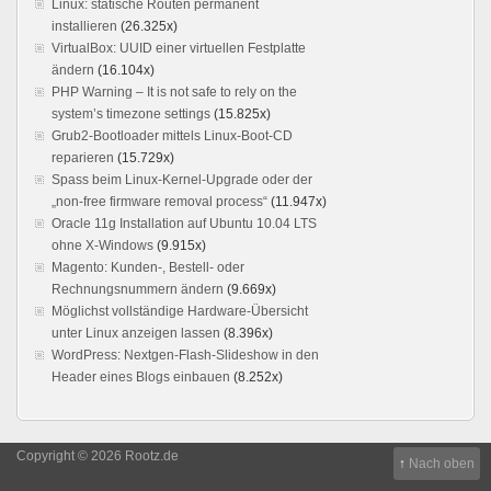
Linux: statische Routen permanent
installieren
(26.325x)
VirtualBox: UUID einer virtuellen Festplatte
ändern
(16.104x)
PHP Warning – It is not safe to rely on the
system’s timezone settings
(15.825x)
Grub2-Bootloader mittels Linux-Boot-CD
reparieren
(15.729x)
Spass beim Linux-Kernel-Upgrade oder der
„non-free firmware removal process“
(11.947x)
Oracle 11g Installation auf Ubuntu 10.04 LTS
ohne X-Windows
(9.915x)
Magento: Kunden-, Bestell- oder
Rechnungsnummern ändern
(9.669x)
Möglichst vollständige Hardware-Übersicht
unter Linux anzeigen lassen
(8.396x)
WordPress: Nextgen-Flash-Slideshow in den
Header eines Blogs einbauen
(8.252x)
Copyright © 2026 Rootz.de
↑
Nach oben