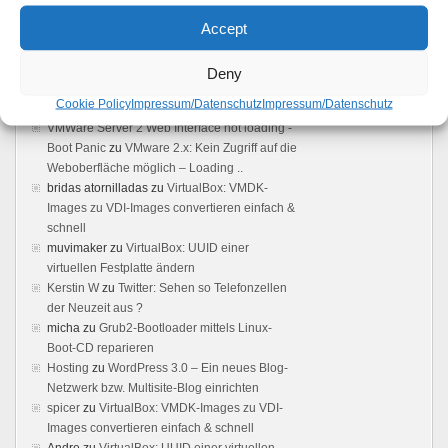
Feedback
Accept
Vmware server: Browser does not load user
interface - Boot Panic
zu
VMware 2.x: Kein
Deny
Zugriff auf die Weboberfläche möglich –
Cookie Policy
Impressum/Datenschutz
Impressum/Datenschutz
Loading ..
VMWare Server 2 Web Interface not loading -
Boot Panic
zu
VMware 2.x: Kein Zugriff auf die
Weboberfläche möglich – Loading ..
bridas atornilladas
zu
VirtualBox: VMDK-
Images zu VDI-Images convertieren einfach &
schnell
muvimaker
zu
VirtualBox: UUID einer
virtuellen Festplatte ändern
Kerstin W
zu
Twitter: Sehen so Telefonzellen
der Neuzeit aus ?
micha
zu
Grub2-Bootloader mittels Linux-
Boot-CD reparieren
Hosting
zu
WordPress 3.0 – Ein neues Blog-
Netzwerk bzw. Multisite-Blog einrichten
spicer
zu
VirtualBox: VMDK-Images zu VDI-
Images convertieren einfach & schnell
Andre
zu
VirtualBox: UUID einer virtuellen