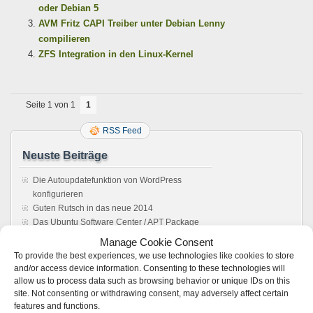
oder Debian 5
AVM Fritz CAPI Treiber unter Debian Lenny
compilieren
ZFS Integration in den Linux-Kernel
Seite 1 von 1
1
RSS Feed
Neuste Beiträge
Die Autoupdatefunktion von WordPress
konfigurieren
Guten Rutsch in das neue 2014
Das Ubuntu Software Center / APT Package
Management reparieren
Manage Cookie Consent
Howto: Windows rebooten aus einer Remote
To provide the best experiences, we use technologies like cookies to store
Desktop Verbindung
and/or access device information. Consenting to these technologies will
Sonos Windows Controller 4.1 unter Wine,
allow us to process data such as browsing behavior or unique IDs on this
Anleitung. Es läuft !
site. Not consenting or withdrawing consent, may adversely affect certain
features and functions.