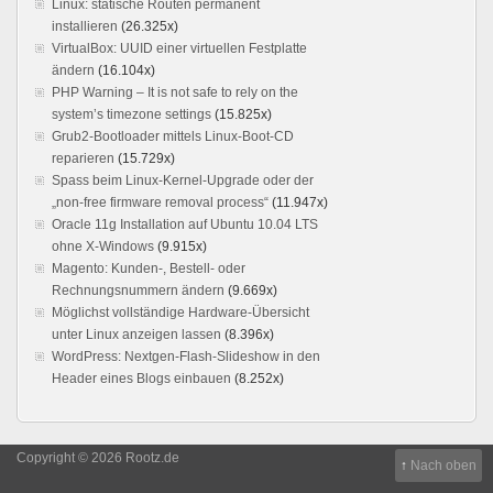
Linux: statische Routen permanent
installieren
(26.325x)
VirtualBox: UUID einer virtuellen Festplatte
ändern
(16.104x)
PHP Warning – It is not safe to rely on the
system’s timezone settings
(15.825x)
Grub2-Bootloader mittels Linux-Boot-CD
reparieren
(15.729x)
Spass beim Linux-Kernel-Upgrade oder der
„non-free firmware removal process“
(11.947x)
Oracle 11g Installation auf Ubuntu 10.04 LTS
ohne X-Windows
(9.915x)
Magento: Kunden-, Bestell- oder
Rechnungsnummern ändern
(9.669x)
Möglichst vollständige Hardware-Übersicht
unter Linux anzeigen lassen
(8.396x)
WordPress: Nextgen-Flash-Slideshow in den
Header eines Blogs einbauen
(8.252x)
Copyright © 2026 Rootz.de
↑
Nach oben