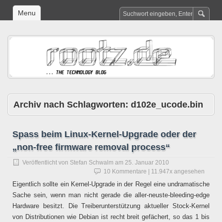
Menu
Archiv nach Schlagworten:
d102e_ucode.bin
Spass beim Linux-Kernel-Upgrade oder der
„non-free firmware removal process“
Veröffentlicht von
Stefan Schwalm
am
25. Januar 2010
10 Kommentare
| 11.947x angesehen
Eigentlich sollte ein Kernel-Upgrade in der Regel eine undramatische
Sache sein, wenn man nicht gerade die aller-neuste-bleeding-edge
Hardware besitzt. Die Treiberunterstützung aktueller Stock-Kernel
von Distributionen wie Debian ist recht breit gefächert, so das 1 bis