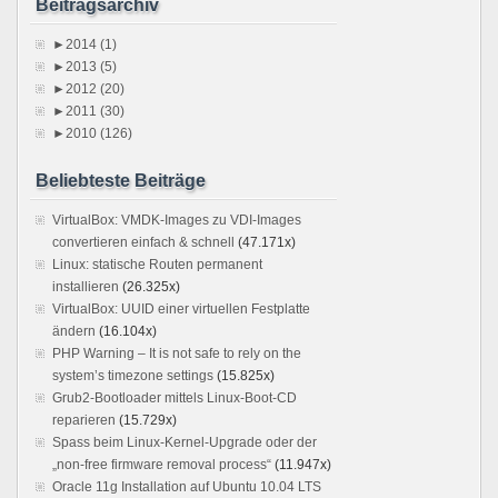
Beitragsarchiv
►
2014 (1)
►
2013 (5)
►
2012 (20)
►
2011 (30)
►
2010 (126)
Beliebteste Beiträge
VirtualBox: VMDK-Images zu VDI-Images
convertieren einfach & schnell
(47.171x)
Linux: statische Routen permanent
installieren
(26.325x)
VirtualBox: UUID einer virtuellen Festplatte
ändern
(16.104x)
PHP Warning – It is not safe to rely on the
system’s timezone settings
(15.825x)
Grub2-Bootloader mittels Linux-Boot-CD
reparieren
(15.729x)
Spass beim Linux-Kernel-Upgrade oder der
„non-free firmware removal process“
(11.947x)
Oracle 11g Installation auf Ubuntu 10.04 LTS