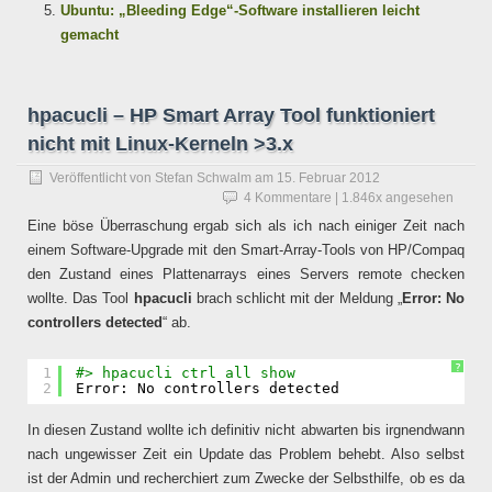
Ubuntu: „Bleeding Edge“-Software installieren leicht
gemacht
hpacucli – HP Smart Array Tool funktioniert
nicht mit Linux-Kerneln >3.x
Veröffentlicht von
Stefan Schwalm
am
15. Februar 2012
4 Kommentare
| 1.846x angesehen
Eine böse Überraschung ergab sich als ich nach einiger Zeit nach
einem Software-Upgrade mit den Smart-Array-Tools von HP/Compaq
den Zustand eines Plattenarrays eines Servers remote checken
wollte. Das Tool
hpacucli
brach schlicht mit der Meldung „
Error: No
controllers detected
“ ab.
?
1
#> hpacucli ctrl all show
2
Error: No controllers detected
In diesen Zustand wollte ich definitiv nicht abwarten bis irgnendwann
nach ungewisser Zeit ein Update das Problem behebt. Also selbst
ist der Admin und recherchiert zum Zwecke der Selbsthilfe, ob es da