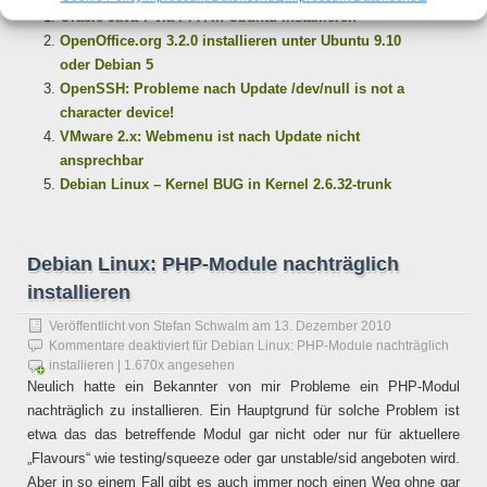
Oracle Java 7 via PPA in Ubuntu installieren
OpenOffice.org 3.2.0 installieren unter Ubuntu 9.10
oder Debian 5
OpenSSH: Probleme nach Update /dev/null is not a
character device!
VMware 2.x: Webmenu ist nach Update nicht
ansprechbar
Debian Linux – Kernel BUG in Kernel 2.6.32-trunk
Debian Linux: PHP-Module nachträglich
installieren
Veröffentlicht von
Stefan Schwalm
am
13. Dezember 2010
Kommentare deaktiviert
für Debian Linux: PHP-Module nachträglich
installieren
| 1.670x angesehen
Neulich hatte ein Bekannter von mir Probleme ein PHP-Modul
nachträglich zu installieren. Ein Hauptgrund für solche Problem ist
etwa das das betreffende Modul gar nicht oder nur für aktuellere
„Flavours“ wie testing/squeeze oder gar unstable/sid angeboten wird.
Aber in so einem Fall gibt es auch immer noch einen Weg ohne gar