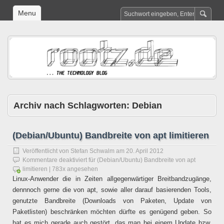
Menu
Archiv nach Schlagworten:
Debian
(Debian/Ubuntu) Bandbreite von apt limitieren
Veröffentlicht von
Stefan Schwalm
am
20. April 2012
Kommentare deaktiviert
für (Debian/Ubuntu) Bandbreite von apt
limitieren
| 783x angesehen
Linux-Anwender die in Zeiten allgegenwärtiger Breitbandzugänge,
dennnoch gerne die von apt, sowie aller darauf basierenden Tools,
genutzte Bandbreite (Downloads von Paketen, Update von
Paketlisten) beschränken möchten dürfte es genügend geben. So
hat es mich gerade auch gestört, das man bei einem Update bzw.