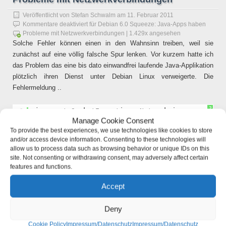
Veröffentlicht von
Stefan Schwalm
am
11. Februar 2011
Kommentare deaktiviert
für Debian 6.0 Squeeze: Java-Apps haben
Probleme mit Netzwerkverbindungen
| 1.429x angesehen
Solche Fehler können einen in den Wahnsinn treiben, weil sie
zunächst auf eine völlig falsche Spur lenken. Vor kurzem hatte ich
das Problem das eine bis dato einwandfrei laufende Java-Applikation
plötzlich ihren Dienst unter Debian Linux verweigerte. Die
Fehlermeldung ..
?
1
java.net.SocketException: Network is unreachabl
Manage Cookie Consent
deutet auf Netzwerkprobleme hin, was aber durch das restliche
To provide the best experiences, we use technologies like cookies to store
and/or access device information. Consenting to these technologies will
System nicht bestätigt werden konnte. Alle anderen System-dienste
allow us to process data such as browsing behavior or unique IDs on this
arbeiteten normal und waren ohne Probleme erreichbar.
site. Not consenting or withdrawing consent, may adversely affect certain
features and functions.
Weiterlesen »
Accept
Deny
Ähnliche Artikel:
Cookie Policy
Impressum/Datenschutz
Impressum/Datenschutz