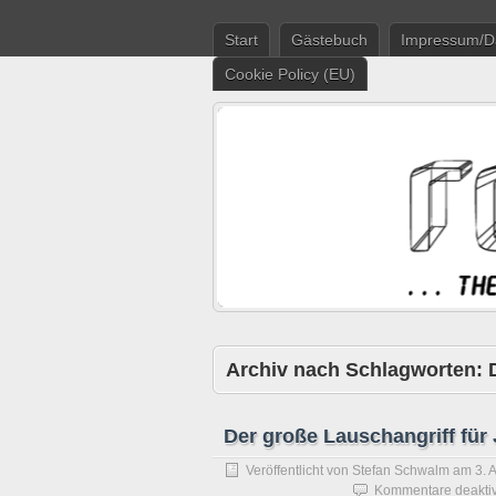
Start
Gästebuch
Impressum/D
Cookie Policy (EU)
Archiv nach Schlagworten:
Der große Lauschangriff fü
Veröffentlicht von
Stefan Schwalm
am
3. 
Kommentare deaktiv