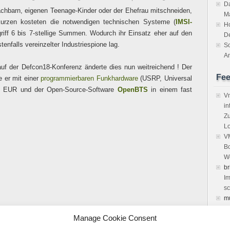
Da
chbarn, eigenen Teenage-Kinder oder der Ehefrau mitschneiden,
M
kurzen kosteten die notwendigen technischen Systeme (
IMSI-
H
riff 6 bis 7-stellige Summen. Wodurch ihr Einsatz eher auf den
D
tenfalls vereinzelter Industriespione lag.
So
An
uf der Defcon18-Konferenz änderte dies nun weitreichend ! Der
Fe
e er mit einer
programmierbaren Funkhardware
(USRP, Universal
500 EUR und der Open-Source-Software
OpenBTS
in einem fast
Vm
in
Zu
Lo
VM
Bo
We
br
Im
sc
m
vi
Manage Cookie Consent
Ke
de