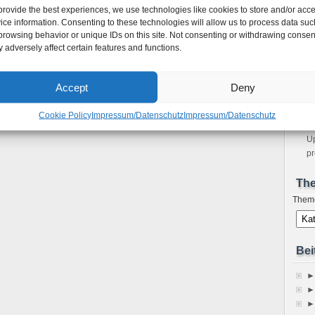
provide the best experiences, we use technologies like cookies to store and/or acc
m
ice information. Consenting to these technologies will allow us to process data suc
Bo
browsing behavior or unique IDs on this site. Not consenting or withdrawing consen
Ho
 adversely affect certain features and functions.
Ne
sp
Im
Accept
Deny
A
Fe
Cookie Policy
Impressum/Datenschutz
Impressum/Datenschutz
S
Up
pr
Th
Them
Bei
►
►
►