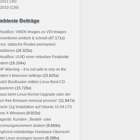
2011 (30)
2010 (126)
iebteste Beiträge
irtualBox: VMDK-Images zu VDI-Images
nvertieren einfach & schnell
(47.171x)
nux: statische Routen permanent
stallieren
(26.325x)
rtualBox: UUID einer virtuellen Festplatte
ndern
(16.104x)
P Warning – It is not safe to rely on the
stem’s timezone settings
(15.825x)
ub2-Bootloader mittels Linux-Boot-CD
parieren
(15.729x)
ass beim Linux-Kernel-Upgrade oder der
on-free firmware removal process“
(11.947x)
acle 11g Installation auf Ubuntu 10.04 LTS
hne X-Windows
(9.915x)
gento: Kunden-, Bestell- oder
echnungsnummern ändern
(9.669x)
glichst vollständige Hardware-Übersicht
ter Linux anzeigen lassen
(8.396x)