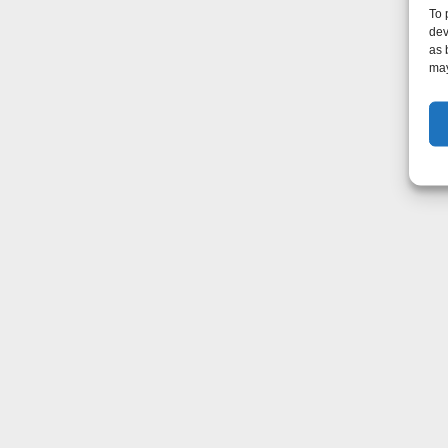
To 
dev
as 
may