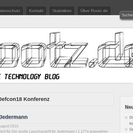
atenschutz
Kontakt
Statistiken
Über Rootz.de
Defcon18 Konferenz
Neu
r Jedermann
Di
ko
August 2010
Gu
iert
für Der große Lauschangriff für Jedermann
| 1.177x angesehen