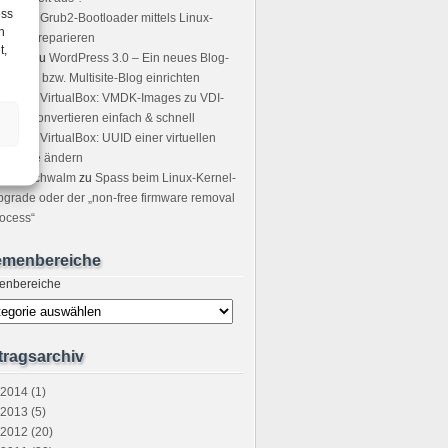
ess
icha
zu
Grub2-Bootloader mittels Linux-
h
ot-CD reparieren
t,
sting
zu
WordPress 3.0 – Ein neues Blog-
tzwerk bzw. Multisite-Blog einrichten
icer
zu
VirtualBox: VMDK-Images zu VDI-
ages convertieren einfach & schnell
ndre
zu
VirtualBox: UUID einer virtuellen
stplatte ändern
tefan Schwalm
zu
Spass beim Linux-Kernel-
grade oder der „non-free firmware removal
ocess“
emenbereiche
enbereiche
tragsarchiv
2014 (1)
2013 (5)
2012 (20)