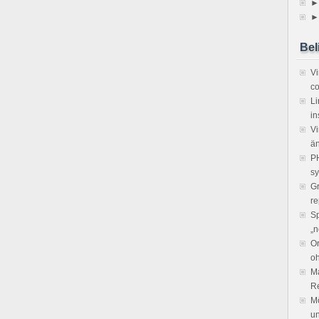
►
►
Bel
V
co
Li
in
Vi
ä
PH
sy
Gr
re
Sp
„n
Or
o
Ma
R
Mö
un