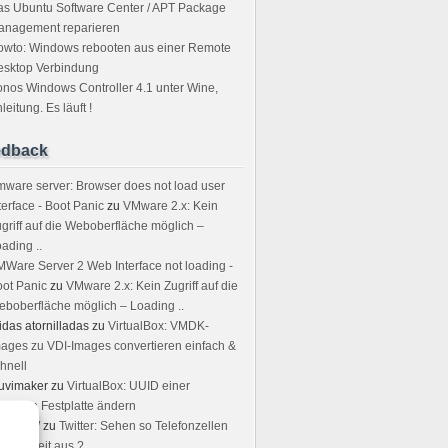
s Ubuntu Software Center / APT Package
anagement reparieren
owto: Windows rebooten aus einer Remote
esktop Verbindung
nos Windows Controller 4.1 unter Wine,
leitung. Es läuft !
edback
ware server: Browser does not load user
terface - Boot Panic
zu
VMware 2.x: Kein
griff auf die Weboberfläche möglich –
ading ..
Ware Server 2 Web Interface not loading -
ot Panic
zu
VMware 2.x: Kein Zugriff auf die
boberfläche möglich – Loading ..
idas atornilladas
zu
VirtualBox: VMDK-
ages zu VDI-Images convertieren einfach &
hnell
uvimaker
zu
VirtualBox: UUID einer
rtuellen Festplatte ändern
rstin W
zu
Twitter: Sehen so Telefonzellen
r Neuzeit aus ?