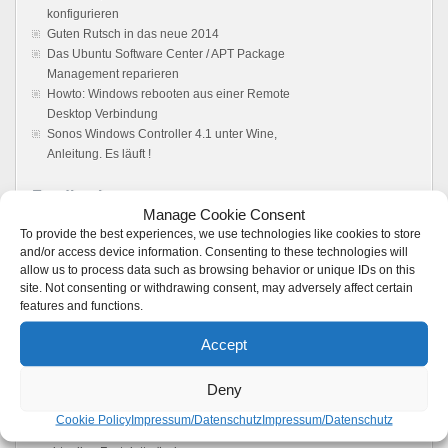
konfigurieren
Guten Rutsch in das neue 2014
Das Ubuntu Software Center / APT Package
Management reparieren
Howto: Windows rebooten aus einer Remote
Desktop Verbindung
Sonos Windows Controller 4.1 unter Wine,
Anleitung. Es läuft !
Feedback
Manage Cookie Consent
Vmware server: Browser does not load user
To provide the best experiences, we use technologies like cookies to store
and/or access device information. Consenting to these technologies will
interface - Boot Panic
zu
VMware 2.x: Kein
allow us to process data such as browsing behavior or unique IDs on this
Zugriff auf die Weboberfläche möglich –
site. Not consenting or withdrawing consent, may adversely affect certain
Loading ..
features and functions.
VMWare Server 2 Web Interface not loading -
Boot Panic
zu
VMware 2.x: Kein Zugriff auf die
Accept
Weboberfläche möglich – Loading ..
bridas atornilladas
zu
VirtualBox: VMDK-
Deny
Images zu VDI-Images convertieren einfach &
schnell
Cookie Policy
Impressum/Datenschutz
Impressum/Datenschutz
muvimaker
zu
VirtualBox: UUID einer