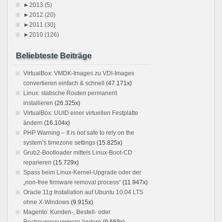
►
2013 (5)
►
2012 (20)
►
2011 (30)
►
2010 (126)
Beliebteste Beiträge
VirtualBox: VMDK-Images zu VDI-Images
convertieren einfach & schnell
(47.171x)
Linux: statische Routen permanent
installieren
(26.325x)
VirtualBox: UUID einer virtuellen Festplatte
ändern
(16.104x)
PHP Warning – It is not safe to rely on the
system’s timezone settings
(15.825x)
Grub2-Bootloader mittels Linux-Boot-CD
reparieren
(15.729x)
Spass beim Linux-Kernel-Upgrade oder der
„non-free firmware removal process“
(11.947x)
Oracle 11g Installation auf Ubuntu 10.04 LTS
ohne X-Windows
(9.915x)
Magento: Kunden-, Bestell- oder
Rechnungsnummern ändern
(9.669x)