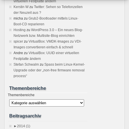
virtuellen Festplatte ändern
Kerstin W
zu
Twitter: Sehen so Telefonzellen
der Neuzeit aus ?
micha
zu
Grub2-Bootloader mittels Linux-
Boot-CD reparieren
Hosting
zu
WordPress 3.0 – Ein neues Blog-
Netzwerk bzw. Multisite-Blog einrichten
spicer
zu
VirtualBox: VMDK-Images zu VDI-
Images convertieren einfach & schnell
Andre
zu
VirtualBox: UUID einer virtuellen
Festplatte ändern
Stefan Schwalm
zu
Spass beim Linux-Kernel-
Upgrade oder der „non-free firmware removal
process“
Themenbereiche
Themenbereiche
Beitragsarchiv
►
2014 (1)