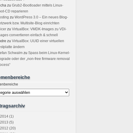
icha
zu
Grub2-Bootloader mittels Linux-
ot-CD reparieren
sting
zu
WordPress 3.0 – Ein neues Blog-
tzwerk bzw. Multisite-Blog einrichten
icer
zu
VirtualBox: VMDK-Images zu VDI-
ages convertieren einfach & schnell
ndre
zu
VirtualBox: UUID einer virtuellen
stplatte ändern
tefan Schwalm
zu
Spass beim Linux-Kernel-
grade oder der „non-free firmware removal
ocess“
emenbereiche
enbereiche
tragsarchiv
2014 (1)
2013 (5)
2012 (20)