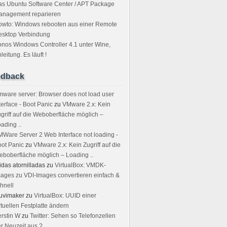
s Ubuntu Software Center / APT Package
anagement reparieren
owto: Windows rebooten aus einer Remote
esktop Verbindung
nos Windows Controller 4.1 unter Wine,
leitung. Es läuft !
edback
ware server: Browser does not load user
terface - Boot Panic
zu
VMware 2.x: Kein
griff auf die Weboberfläche möglich –
ading ..
Ware Server 2 Web Interface not loading -
ot Panic
zu
VMware 2.x: Kein Zugriff auf die
boberfläche möglich – Loading ..
idas atornilladas
zu
VirtualBox: VMDK-
ages zu VDI-Images convertieren einfach &
hnell
uvimaker
zu
VirtualBox: UUID einer
rtuellen Festplatte ändern
rstin W
zu
Twitter: Sehen so Telefonzellen
r Neuzeit aus ?