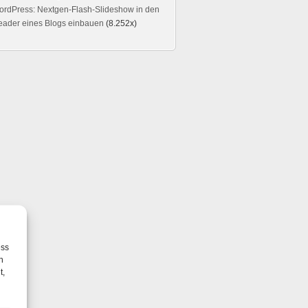
rdPress: Nextgen-Flash-Slideshow in den
eader eines Blogs einbauen
(8.252x)
ess
h
t,