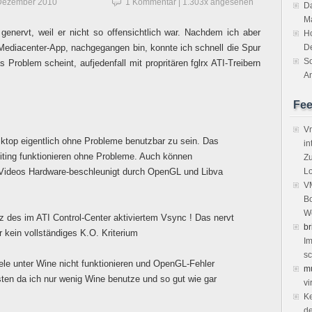
Dezember 2010
1 Kommentar
| 1.303x angesehen
Da
M
enervt, weil er nicht so offensichtlich war. Nachdem ich aber
H
 Mediacenter-App, nachgegangen bin, konnte ich schnell die Spur
D
So
 Problem scheint, aufjedenfall mit propritären fglrx ATI-Treibern
An
Fe
Vm
top eigentlich ohne Probleme benutzbar zu sein. Das
in
ting funktionieren ohne Probleme. Auch können
Zu
 Videos Hardware-beschleunigt durch OpenGL und Libva
Lo
VM
Bo
We
rotz des im ATI Control-Center aktiviertem Vsync ! Das nervt
br
r kein vollständiges K.O. Kriterium
Im
sc
ele unter Wine nicht funktionieren und OpenGL-Fehler
m
sten da ich nur wenig Wine benutze und so gut wie gar
vi
Ke
de