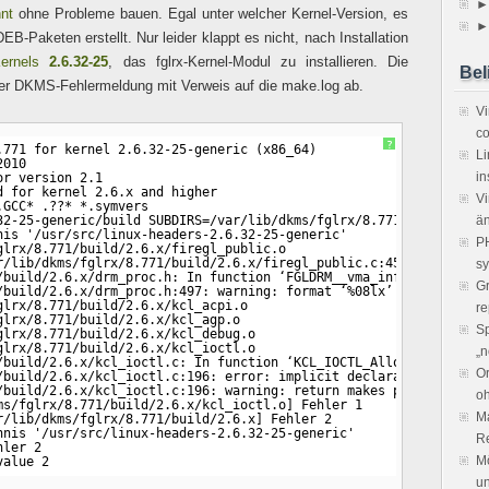
►
hnt
ohne Probleme bauen. Egal unter welcher Kernel-Version, es
►
B-Paketen erstellt. Nur leider klappt es nicht, nach Installation
Kernels
2.6.32-25
, das fglrx-Kernel-Modul zu installieren. Die
Bel
einer DKMS-Fehlermeldung mit Verweis auf die make.log ab.
V
co
?
.771 for kernel 2.6.32-25-generic (x86_64)
Li
2010
in
or version 2.1
d for kernel 2.6.x and higher
Vi
.GCC* .??* *.symvers
32-25-generic/build SUBDIRS=/var/lib/dkms/fglrx/8.771/build/2.6.
ä
nis '/usr/src/linux-headers-2.6.32-25-generic'
PH
glrx/8.771/build/2.6.x/firegl_public.o
r/lib/dkms/fglrx/8.771/build/2.6.x/firegl_public.c:451:
sy
/build/2.6.x/drm_proc.h: In function ‘FGLDRM__vma_info’:
Gr
/build/2.6.x/drm_proc.h:497: warning: format ‘%08lx’ expects typ
glrx/8.771/build/2.6.x/kcl_acpi.o
re
glrx/8.771/build/2.6.x/kcl_agp.o
Sp
glrx/8.771/build/2.6.x/kcl_debug.o
glrx/8.771/build/2.6.x/kcl_ioctl.o
„n
/build/2.6.x/kcl_ioctl.c: In function ‘KCL_IOCTL_AllocUserSpace3
Or
/build/2.6.x/kcl_ioctl.c:196: error: implicit declaration of fun
/build/2.6.x/kcl_ioctl.c:196: warning: return makes pointer from
o
ms/fglrx/8.771/build/2.6.x/kcl_ioctl.o] Fehler 1
Ma
r/lib/dkms/fglrx/8.771/build/2.6.x] Fehler 2
hnis '/usr/src/linux-headers-2.6.32-25-generic'
R
hler 2
Mö
value 2
un