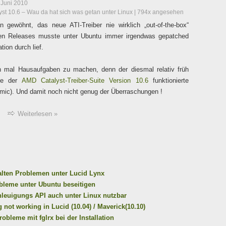
 Juni 2010
lyst 10.6 – Wau da hat sich was getan unter Linux
| 794x angesehen
 gewöhnt, das neue ATI-Treiber nie wirklich „out-of-the-box“
ichen Releases musste unter Ubuntu immer irgendwas gepatched
tion durch lief.
ch mal Hausaufgaben zu machen, denn der diesmal relativ früh
ase der
AMD Catalyst-Treiber-Suite Version 10.6
funktionierte
rmic). Und damit noch nicht genug der Überraschungen !
Weiterlesen »
t alten Problemen unter Lucid Lynx
robleme unter Ubuntu beseitigen
hleuigungs API auch unter Linux nutzbar
ng not working in Lucid (10.04) / Maverick(10.10)
obleme mit fglrx bei der Installation