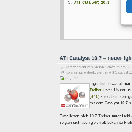
ATI Catalyst 10.1
ATI Catalyst 10.7 – neuer fg
Veröffentlicht von
Stefan Schwalm
am
26.
Kommentare deaktiviert
für ATI Catalyst 1
angesehen
Eigentlich erwartet ma
Treiber
unter Ubuntu n
(9.10)
zuletzt ein sehr gu
mit dem
Catalyst 10.7
ni
Zwar liesen sich 10.7 Treiber unter luc
zeigten sich auch gleich alt bekannte Prob