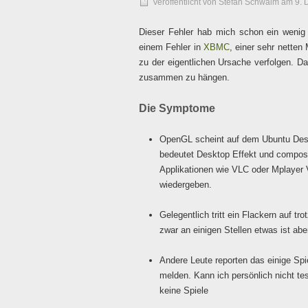
Veröffentlicht von
Stefan Schwalm
am
9. 
Dieser Fehler hab mich schon ein wenig g
einem Fehler in
XBMC
, einer sehr netten
zu der eigentlichen Ursache verfolgen. Das
zusammen zu hängen.
Die Symptome
OpenGL scheint auf dem Ubuntu Desk
bedeutet Desktop Effekt und composi
Applikationen wie VLC oder Mplayer
wiedergeben.
Gelegentlich tritt ein Flackern auf t
zwar an einigen Stellen etwas ist abe
Andere Leute reporten das einige Spi
melden. Kann ich persönlich nicht te
keine Spiele