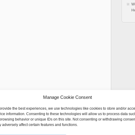
Wo
H
lrx mit alten Problemen unter Lucid Lynx
Manage Cookie Consent
tionsprobleme unter Ubuntu beseitigen
provide the best experiences, we use technologies like cookies to store and/or acc
ice information. Consenting to these technologies will allow us to process data suc
 rendering not working in Lucid (10.04) / Maverick(10.10)
browsing behavior or unique IDs on this site. Not consenting or withdrawing consen
 adversely affect certain features and functions.
at sich was getan unter Linux