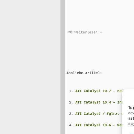
Weiterlesen »
Ähnliche Artikel:
ATI Catalyst 10.7 – neuer fg
ATI Catalyst 10.4 – Installa
To 
dev
ATI Catalyst / fglrx: direct
as 
may
ATI Catalyst 10.6 – Wau da h