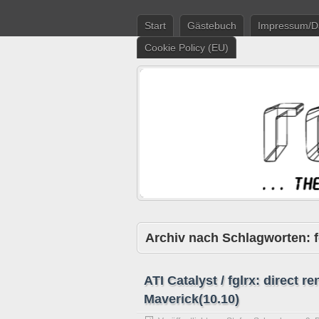
Start
Gästebuch
Impressum/D
Cookie Policy (EU)
Archiv nach Schlagworten:
ATI Catalyst / fglrx: direct r
Maverick(10.10)