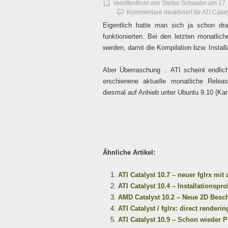
Veröffentlicht von
Stefan Schwalm
am
17.
Kommentare deaktiviert
für ATI Cata
Eigentlich hatte man sich ja schon dran
funktionierten. Bei den letzten monatl
werden, damit die Kompilation bzw. Installa
Aber Überraschung .. ATI scheint endli
erschienene aktuelle monatliche Rele
diesmal auf Anhieb unter Ubuntu 9.10 (Ka
Ähnliche Artikel:
ATI Catalyst 10.7 – neuer fglrx mi
ATI Catalyst 10.4 – Installationsp
AMD Catalyst 10.2 – Neue 2D Besc
ATI Catalyst / fglrx: direct renderi
ATI Catalyst 10.9 – Schon wieder Pr