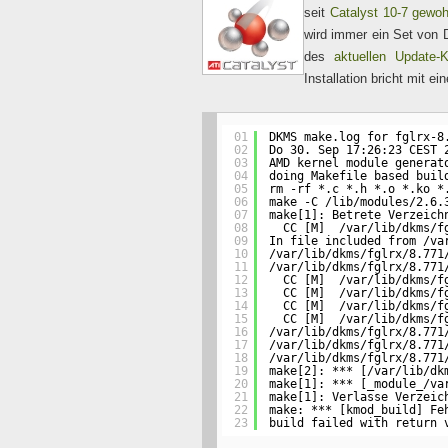
seit
Catalyst 10-7 gewo
wird immer ein Set von DE
des
aktuellen Update-
Installation bricht mit 
01
DKMS make.log for fglrx-8
02
Do 30. Sep 17:26:23 CEST 
03
AMD kernel module generat
04
doing Makefile based buil
05
rm -rf *.c *.h *.o *.ko *
06
make -C /lib/modules/2.6.
07
make[1]: Betrete Verzeich
08
CC [M]  /var/lib/dkms/f
09
In file included from /va
10
/var/lib/dkms/fglrx/8.771
11
/var/lib/dkms/fglrx/8.771
12
CC [M]  /var/lib/dkms/f
13
CC [M]  /var/lib/dkms/f
14
CC [M]  /var/lib/dkms/f
15
CC [M]  /var/lib/dkms/f
16
/var/lib/dkms/fglrx/8.771
17
/var/lib/dkms/fglrx/8.771
18
/var/lib/dkms/fglrx/8.771
19
make[2]: *** [/var/lib/dk
20
make[1]: *** [_module_/va
21
make[1]: Verlasse Verzeic
22
make: *** [kmod_build] Fe
23
build failed with return 