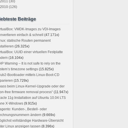
2011 (30)
2010 (126)
iebteste Beiträge
irtualBox: VMDK-Images zu VDI-Images
nvertieren einfach & schnell
(47.171x)
nux: statische Routen permanent
stallieren
(26.325x)
rtualBox: UUID einer virtuellen Festplatte
x modules
ndern
(16.104x)
P Warning – It is not safe to rely on the
stem’s timezone settings
(15.825x)
ub2-Bootloader mittels Linux-Boot-CD
e ‘long unsigned int’, but argument 5 has type ‘phys_addr_t’
parieren
(15.729x)
ass beim Linux-Kernel-Upgrade oder der
on-free firmware removal process“
(11.947x)
2’:
acle 11g Installation auf Ubuntu 10.04 LTS
ction ‘compat_alloc_user_space’
 integer without a cast
hne X-Windows
(9.915x)
gento: Kunden-, Bestell- oder
echnungsnummern ändern
(9.669x)
glichst vollständige Hardware-Übersicht
ter Linux anzeigen lassen
(8.396x)