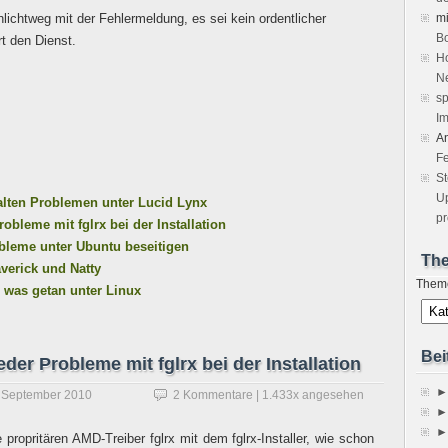
ichtweg mit der Fehlermeldung, es sei kein ordentlicher
m
Bo
rt den Dienst.
Ho
Ne
sp
Im
A
Fe
S
Up
t alten Problemen unter Lucid Lynx
pr
obleme mit fglrx bei der Installation
robleme unter Ubuntu beseitigen
Th
verick und Natty
Them
h was getan unter Linux
Bei
der Probleme mit fglrx bei der Installation
►
 September 2010
2 Kommentare
| 1.433x angesehen
►
►
e propritären AMD-Treiber fglrx mit dem fglrx-Installer, wie schon