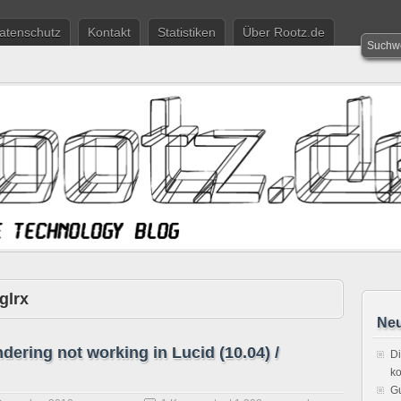
atenschutz
Kontakt
Statistiken
Über Rootz.de
fglrx
Neu
endering not working in Lucid (10.04) /
Di
ko
Gu