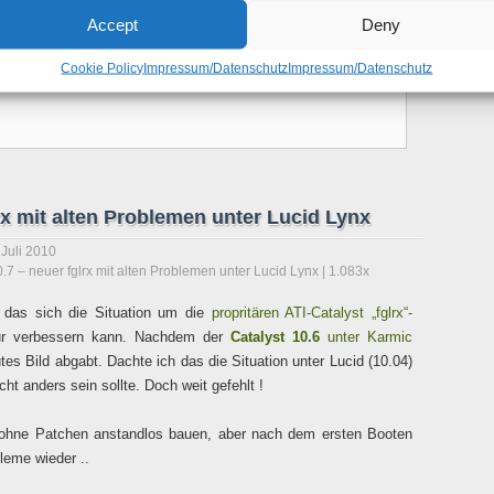
Accept
Deny
Cookie Policy
Impressum/Datenschutz
Impressum/Datenschutz
lrx mit alten Problemen unter Lucid Lynx
 Juli 2010
0.7 – neuer fglrx mit alten Problemen unter Lucid Lynx
| 1.083x
n das sich die Situation um die
propritären ATI-Catalyst „fglrx“-
ur verbessern kann. Nachdem der
Catalyst 10.6
unter Karmic
tes Bild abgabt. Dachte ich das die Situation unter Lucid (10.04)
cht anders sein sollte. Doch weit gefehlt !
id ohne Patchen anstandlos bauen, aber nach dem ersten Booten
leme wieder ..