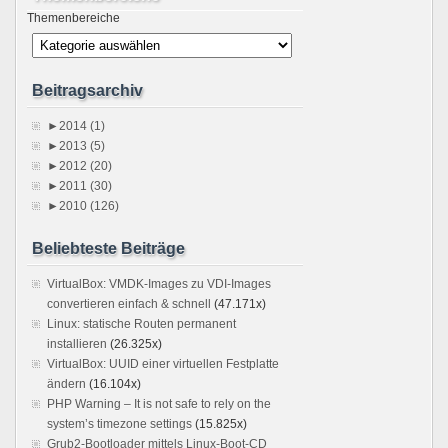
Themenbereiche
Beitragsarchiv
►
2014 (1)
►
2013 (5)
►
2012 (20)
►
2011 (30)
►
2010 (126)
Beliebteste Beiträge
VirtualBox: VMDK-Images zu VDI-Images
convertieren einfach & schnell
(47.171x)
Linux: statische Routen permanent
installieren
(26.325x)
VirtualBox: UUID einer virtuellen Festplatte
ändern
(16.104x)
PHP Warning – It is not safe to rely on the
system’s timezone settings
(15.825x)
Grub2-Bootloader mittels Linux-Boot-CD