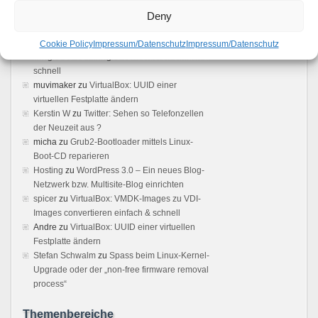
Boot Panic
zu
VMware 2.x: Kein Zugriff auf die
Deny
Weboberfläche möglich – Loading ..
bridas atornilladas
zu
VirtualBox: VMDK-
Cookie Policy
Impressum/Datenschutz
Impressum/Datenschutz
Images zu VDI-Images convertieren einfach &
schnell
muvimaker
zu
VirtualBox: UUID einer
virtuellen Festplatte ändern
Kerstin W
zu
Twitter: Sehen so Telefonzellen
der Neuzeit aus ?
micha
zu
Grub2-Bootloader mittels Linux-
Boot-CD reparieren
Hosting
zu
WordPress 3.0 – Ein neues Blog-
Netzwerk bzw. Multisite-Blog einrichten
spicer
zu
VirtualBox: VMDK-Images zu VDI-
Images convertieren einfach & schnell
Andre
zu
VirtualBox: UUID einer virtuellen
Festplatte ändern
Stefan Schwalm
zu
Spass beim Linux-Kernel-
Upgrade oder der „non-free firmware removal
process“
Themenbereiche