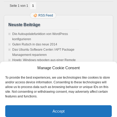
Seite 1 von 1
1
RSS Feed
Neuste Beiträge
Die Autoupdatefunktion von WordPress
konfigurieren
Guten Rutsch in das neue 2014
Das Ubuntu Software Center / APT Package
Management reparieren
Howto: Windows rebooten aus einer Remote
Desktop Verbindung
Manage Cookie Consent
Sonos Windows Controller 4.1 unter Wine,
Anleitung. Es läuft !
To provide the best experiences, we use technologies like cookies to store
and/or access device information. Consenting to these technologies will
Feedback
allow us to process data such as browsing behavior or unique IDs on this
site. Not consenting or withdrawing consent, may adversely affect certain
Vmware server: Browser does not load user
features and functions.
interface - Boot Panic
zu
VMware 2.x: Kein
Zugriff auf die Weboberfläche möglich –
Accept
Loading ..
VMWare Server 2 Web Interface not loading -