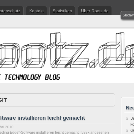
atenschutz
Kontakt
Statistiken
Über Rootz.de
GIT
Neu
tware installieren leicht gemacht
Di
ko
Mai 2010
Gu
eding Edge“-Software installieren leicht gemacht
| 588x angesehen