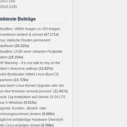
2011 (30)
2010 (126)
iebteste Beiträge
irtualBox: VMDK-Images zu VDI-Images
nvertieren einfach & schnell
(47.171x)
nux: statische Routen permanent
stallieren
(26.325x)
rtualBox: UUID einer virtuellen Festplatte
ndern
(16.104x)
P Warning – It is not safe to rely on the
stem’s timezone settings
(15.825x)
ub2-Bootloader mittels Linux-Boot-CD
parieren
(15.729x)
ass beim Linux-Kernel-Upgrade oder der
on-free firmware removal process“
(11.947x)
acle 11g Installation auf Ubuntu 10.04 LTS
hne X-Windows
(9.915x)
gento: Kunden-, Bestell- oder
echnungsnummern ändern
(9.669x)
glichst vollständige Hardware-Übersicht
ter Linux anzeigen lassen
(8.396x)