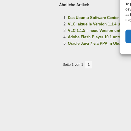
To 
Ähnliche Artikel:
dev
as 
Das Ubuntu Software Center / APT
may
VLC: aktuelle Version 1.1.4 unter 
VLC 1.1.5 – neue Version unter Ubu
Adobe Flash Player 10.1 unter Ubun
Oracle Java 7 via PPA in Ubuntu in
Seite 1 von 1
1