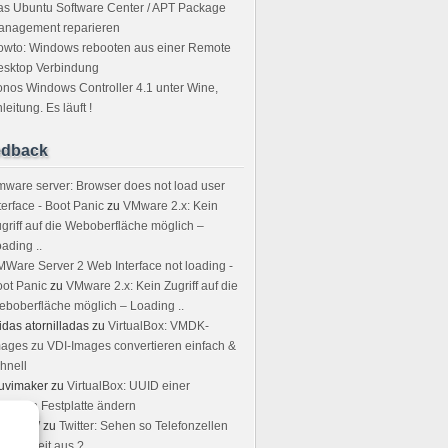
s Ubuntu Software Center / APT Package
anagement reparieren
owto: Windows rebooten aus einer Remote
esktop Verbindung
nos Windows Controller 4.1 unter Wine,
leitung. Es läuft !
edback
ware server: Browser does not load user
terface - Boot Panic
zu
VMware 2.x: Kein
griff auf die Weboberfläche möglich –
ading ..
Ware Server 2 Web Interface not loading -
ot Panic
zu
VMware 2.x: Kein Zugriff auf die
boberfläche möglich – Loading ..
idas atornilladas
zu
VirtualBox: VMDK-
ages zu VDI-Images convertieren einfach &
hnell
uvimaker
zu
VirtualBox: UUID einer
rtuellen Festplatte ändern
rstin W
zu
Twitter: Sehen so Telefonzellen
r Neuzeit aus ?