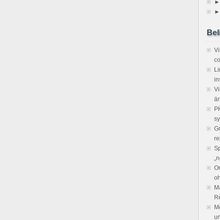
►
►
Bel
V
co
Li
in
Vi
ä
PH
sy
Gr
re
Sp
„n
Or
o
Ma
R
Mö
un