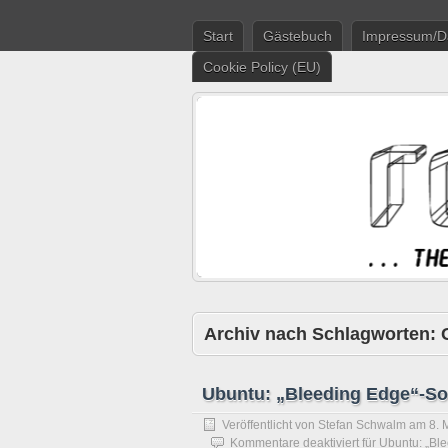
Start
Gästebuch
Impressum/D
Cookie Policy (EU)
Archiv nach Schlagworten:
Ubuntu: „Bleeding Edge“-Sof
Veröffentlicht von
Stefan Schwalm
am
8. 
Kommentare deaktiviert
für Ubuntu: „Ble