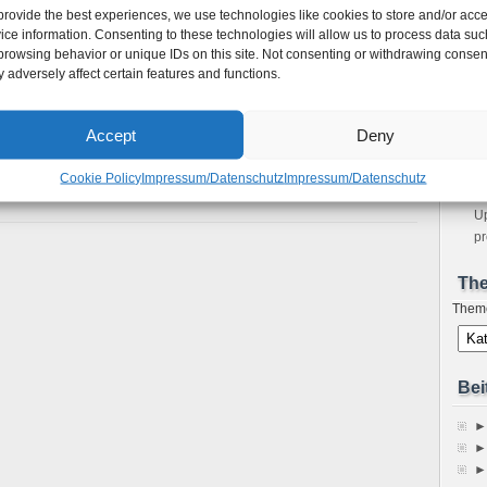
provide the best experiences, we use technologies like cookies to store and/or acc
m
ice information. Consenting to these technologies will allow us to process data suc
Bo
browsing behavior or unique IDs on this site. Not consenting or withdrawing consen
Ho
 Package Management reparieren
 adversely affect certain features and functions.
Ne
Ubuntu über PPA-Repository installieren
sp
ntu installieren
Im
Accept
Deny
tu 32/64-Bit installieren
A
stallieren
Fe
Cookie Policy
Impressum/Datenschutz
Impressum/Datenschutz
S
Up
pr
Th
Them
Bei
►
►
►