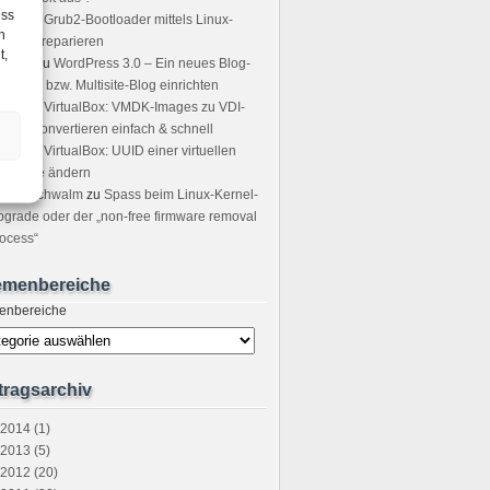
ess
icha
zu
Grub2-Bootloader mittels Linux-
h
ot-CD reparieren
t,
sting
zu
WordPress 3.0 – Ein neues Blog-
tzwerk bzw. Multisite-Blog einrichten
icer
zu
VirtualBox: VMDK-Images zu VDI-
ages convertieren einfach & schnell
ndre
zu
VirtualBox: UUID einer virtuellen
stplatte ändern
tefan Schwalm
zu
Spass beim Linux-Kernel-
grade oder der „non-free firmware removal
ocess“
emenbereiche
enbereiche
tragsarchiv
2014 (1)
2013 (5)
2012 (20)