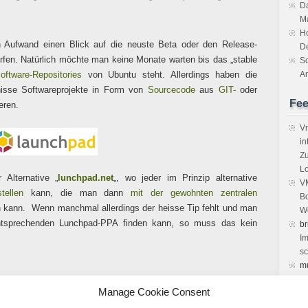
Da
M
H
Aufwand einen Blick auf die neuste Beta oder den Release-
D
rfen. Natürlich möchte man keine Monate warten bis das „stable
So
oftware-Repositories
von Ubuntu steht. Allerdings haben die
An
nisse Softwareprojekte in Form von
Sourcecode
aus
GIT-
oder
Fe
eren.
Vm
in
Zu
Lo
 Alternative „
lunchpad.net
„, wo jeder im Prinzip alternative
VM
tellen
kann, die man dann
mit der gewohnten zentralen
Bo
n
kann. Wenn manchmal allerdings der heisse Tip fehlt und man
We
ntsprechenden Lunchpad-PPA finden kann, so muss das kein
br
Im
sc
m
vi
Manage Cookie Consent
Ke
de