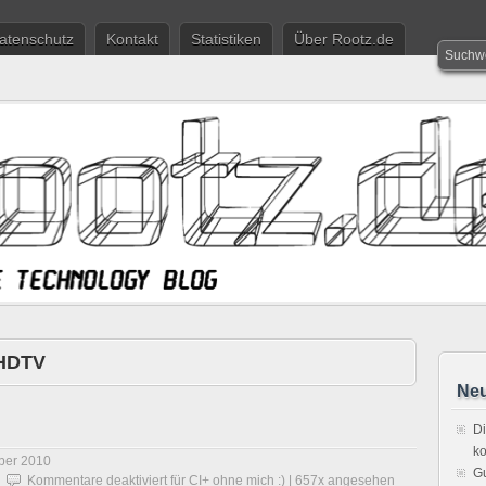
atenschutz
Kontakt
Statistiken
Über Rootz.de
HDTV
Neu
Di
ko
ber 2010
Gu
Kommentare deaktiviert
für CI+ ohne mich :)
| 657x angesehen