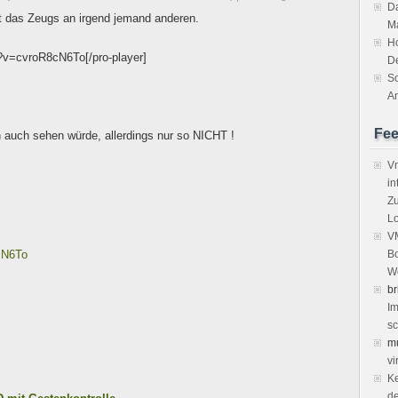
Da
et das Zeugs an irgend jemand anderen.
M
H
?v=cvroR8cN6To[/pro-player]
D
So
An
Fe
auch sehen würde, allerdings nur so NICHT !
Vm
in
Zu
Lo
VM
cN6To
Bo
We
br
Im
sc
m
vi
Ke
de