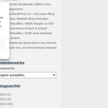
icha
zu
Grub2-Bootloader mittels Linux-
ot-CD reparieren
sting
zu
WordPress 3.0 – Ein neues Blog-
ess
tzwerk bzw. Multisite-Blog einrichten
h
icer
zu
VirtualBox: VMDK-Images zu VDI-
t,
ages convertieren einfach & schnell
ndre
zu
VirtualBox: UUID einer virtuellen
stplatte ändern
tefan Schwalm
zu
Spass beim Linux-Kernel-
grade oder der „non-free firmware removal
ocess“
emenbereiche
enbereiche
tragsarchiv
2014 (1)
2013 (5)
2012 (20)