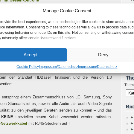
D mit Gestenkontrolle
m
tor
Manage Cookie Consent
Bo
ünftig in 1080i !
Ho
provide the best experiences, we use technologies like cookies to store and/or acc
Ne
ice information. Consenting to these technologies will allow us to process data suc
sp
browsing behavior or unique IDs on this site. Not consenting or withdrawing consen
r als Alternative fürs Heimkino
Im
 adversely affect certain features and functions.
A
Juli 2010
Fe
r HDMI-Nachfolger als Alternative fürs Heimkino
| 684x angesehen
S
Accept
Deny
s es einen neuen
Konkurrenten zum HDMI-Standart
geben
Up
d und dieser auf die Bezeichnung
HDBaseT
hören wird, war
pr
Cookie Policy
Impressum/Datenschutz
Impressum/Datenschutz
eits seit Dezember 2009 bekannt. Allerdings wurde nun vor
zem der Standart HDBaseT finalisiert und die Version 1.0
Th
entiert.
Them
 entspringt einem Zusammenschluss von LG, Samsung, Sony
uen Standarts ist es, sowohl alle Audio- als auch Video-Signale
Bei
Qualität zu den jeweiligen Geräten senden zu können – und das
i
KEINE
speziellen neuen Kabel verwendet werden müssten.
►
-Netzwerkkabel
mit RJ45-Steckern auf !
►
►