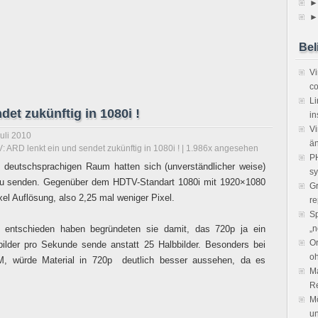
►
►
Bel
V
co
Li
et zukünftig in 1080i !
in
Vi
Juli 2010
ä
: ARD lenkt ein und sendet zukünftig in 1080i !
| 1.986x angesehen
PH
im deutschsprachigen Raum hatten sich (unverständlicher weise)
sy
 zu senden. Gegenüber dem HDTV-Standart 1080i mit 1920×1080
Gr
el Auflösung, also 2,25 mal weniger Pixel.
re
Sp
 entschieden haben begründeten sie damit, das 720p ja ein
„n
Or
bilder pro Sekunde sende anstatt 25 Halbbilder. Besonders bei
o
WM, würde Material in 720p deutlich besser aussehen, da es
Ma
R
Mö
un