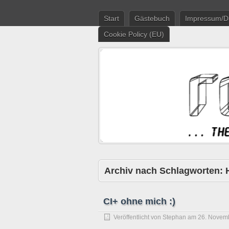
Start
Gästebuch
Impressum/D
Cookie Policy (EU)
Archiv nach Schlagworten:
CI+ ohne mich :)
Veröffentlicht von
Stephan
am
26. Novem