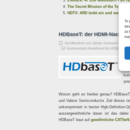
Evoluce: 47 Zoll Multitouch Full H
The Secret Mission of the Termina
HDTV: ARD lenkt ein und sendet zuk
To 
dev
as 
HDBaseT: der HDMI-Nachfolge
may
Veröffentlicht von
Stefan Schwalm
am
5. 
Kommentare deaktiviert
für HDBaseT: de
Das
wir
ber
kur
präs
Worum geht es hierbei genau? HDBaseT
und Valens Semiconductor. Ziel dieses ne
unkomprimiert in bester High-Definition-
aussergewöhnliche daran ist das dabe
HDBaseT baut auf
gewöhnliche CAT5e/6