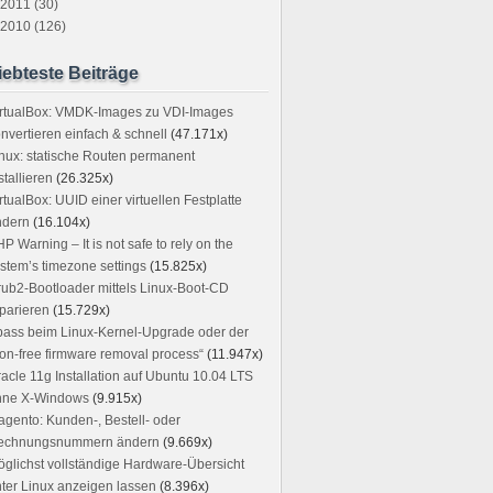
2011 (30)
2010 (126)
iebteste Beiträge
irtualBox: VMDK-Images zu VDI-Images
nvertieren einfach & schnell
(47.171x)
nux: statische Routen permanent
stallieren
(26.325x)
rtualBox: UUID einer virtuellen Festplatte
ndern
(16.104x)
P Warning – It is not safe to rely on the
stem’s timezone settings
(15.825x)
ub2-Bootloader mittels Linux-Boot-CD
parieren
(15.729x)
ass beim Linux-Kernel-Upgrade oder der
on-free firmware removal process“
(11.947x)
acle 11g Installation auf Ubuntu 10.04 LTS
hne X-Windows
(9.915x)
gento: Kunden-, Bestell- oder
echnungsnummern ändern
(9.669x)
glichst vollständige Hardware-Übersicht
ter Linux anzeigen lassen
(8.396x)