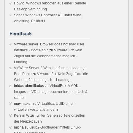
Howto: Windows rebooten aus einer Remote
Desktop Verbindung
Sonos Windows Controller 4.1 unter Wine,
Anleitung. Es läuft !
Feedback
Vmware server: Browser does not load user
interface - Boot Panic
zu
VMware 2.x: Kein
Zugriff auf die Weboberfläche möglich –
Loading ..
VMWare Server 2 Web Interface not loading -
Boot Panic
zu
VMware 2.x: Kein Zugriff auf die
Weboberfläche möglich – Loading ..
bridas atornilladas
zu
VirtualBox: VMDK-
Images zu VDI-Images convertieren einfach &
schnell
muvimaker
zu
VirtualBox: UUID einer
virtuellen Festplatte ändern
Kerstin W
zu
Twitter: Sehen so Telefonzellen
der Neuzeit aus ?
micha
zu
Grub2-Bootloader mittels Linux-