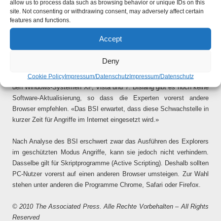
nach Einschätzung von Experten den Internet Explorer von
allow us to process data such as browsing behavior or unique IDs on this
Microsoft nicht mehr benutzen. «Die Schwachstelle ermöglicht
site. Not consenting or withdrawing consent, may adversely affect certain
features and functions.
Angreifern, über eine manipulierte Webseite Schadcode in einen
Windows-Rechner zu schleusen und zu starten», teilte das
Accept
Bundesamt für Sicherheit in der Informationstechnik am Freitag in
Bonn mit.
Deny
Betroffen sind die Versionen 6, 7 und 8 des Internet Explorers auf
Cookie Policy
Impressum/Datenschutz
Impressum/Datenschutz
den Windows-Systemen XP, Vista und 7. Bislang gibt es noch keine
Software-Aktualisierung, so dass die Experten vorerst andere
Browser empfehlen. «Das BSI erwartet, dass diese Schwachstelle in
kurzer Zeit für Angriffe im Internet eingesetzt wird.»
Nach Analyse des BSI erschwert zwar das Ausführen des Explorers
im geschützten Modus Angriffe, kann sie jedoch nicht verhindern.
Dasselbe gilt für Skriptprogramme (Active Scripting). Deshalb sollten
PC-Nutzer vorerst auf einen anderen Browser umsteigen. Zur Wahl
stehen unter anderen die Programme Chrome, Safari oder Firefox.
© 2010 The Associated Press. Alle Rechte Vorbehalten – All Rights
Reserved