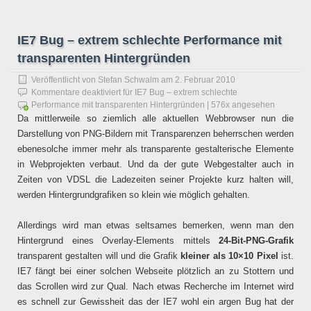
IE7 Bug – extrem schlechte Performance mit
transparenten Hintergründen
Veröffentlicht von
Stefan Schwalm
am
2. Februar 2010
Kommentare deaktiviert
für IE7 Bug – extrem schlechte
Performance mit transparenten Hintergründen
| 576x angesehen
Da mittlerweile so ziemlich alle aktuellen Webbrowser nun die
Darstellung von PNG-Bildern mit Transparenzen beherrschen werden
ebenesolche immer mehr als transparente gestalterische Elemente
in Webprojekten verbaut. Und da der gute Webgestalter auch in
Zeiten von VDSL die Ladezeiten seiner Projekte kurz halten will,
werden Hintergrundgrafiken so klein wie möglich gehalten.
Allerdings wird man etwas seltsames bemerken, wenn man den
Hintergrund eines Overlay-Elements mittels
24-Bit-PNG-Grafik
transparent gestalten will und die Grafik
kleiner als 10×10 Pixel
ist.
IE7 fängt bei einer solchen Webseite plötzlich an zu Stottern und
das Scrollen wird zur Qual. Nach etwas Recherche im Internet wird
es schnell zur Gewissheit das der IE7 wohl ein argen Bug hat der