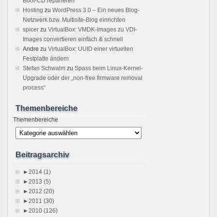
Boot-CD reparieren
Hosting
zu
WordPress 3.0 – Ein neues Blog-
Netzwerk bzw. Multisite-Blog einrichten
spicer
zu
VirtualBox: VMDK-Images zu VDI-
Images convertieren einfach & schnell
Andre
zu
VirtualBox: UUID einer virtuellen
Festplatte ändern
Stefan Schwalm
zu
Spass beim Linux-Kernel-
Upgrade oder der „non-free firmware removal
process“
Themenbereiche
Themenbereiche
Beitragsarchiv
►
2014 (1)
►
2013 (5)
►
2012 (20)
►
2011 (30)
►
2010 (126)