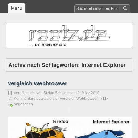
Menu
Archiv nach Schlagworten:
Internet Explorer
Vergleich Webbrowser
Veröffentlicht von
Stefan Schwalm
am
9. März 2010
Kommentare deaktiviert
für Vergleich Webbrowser
| 711x
angesehen