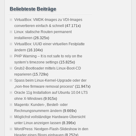
Beliebteste Beiträge
VirtualBox: VMDK-Images zu VDI-Images
convertieren einfach & schnell
(47.171x)
Linux: statische Routen permanent
installieren
(26.325x)
VirtualBox: UUID einer virtuellen Festplatte
ändern
(16.104x)
PHP Warning – It is not safe to rely on the
system’s timezone settings
(15.825x)
Grub2-Bootloader mittels Linux-Boot-CD
reparieren
(15.729x)
Spass beim Linux-Kernel-Upgrade oder der
„non-free firmware removal process“
(11.947x)
Oracle 11g Installation auf Ubuntu 10.04 LTS
ohne X-Windows
(9.915x)
Magento: Kunden-, Bestell- oder
Rechnungsnummern ändern
(9.669x)
Möglichst vollständige Hardware-Übersicht
unter Linux anzeigen lassen
(8.396x)
WordPress: Nextgen-Flash-Slideshow in den
Header eines Blogs einbauen
(8.252x)