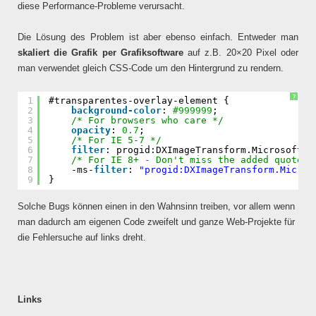
diese Performance-Probleme verursacht.
Die Lösung des Problem ist aber ebenso einfach. Entweder man
skaliert die Grafik per Grafiksoftware
auf z.B. 20×20 Pixel oder
man verwendet gleich CSS-Code um den Hintergrund zu rendern.
?
1
#transparentes-overlay-element {
2
background-color
: 
#999999
;
3
/* For browsers who care */
4
opacity
: 
0.7
;
5
/* For IE 5-7 */
6
filter
: progid:DXImageTransform.Microsoft.A
7
/* For IE 8+ - Don't miss the added quotes 
8
-ms-
filter
: 
"progid:DXImageTransform.Micros
9
}
Solche Bugs können einen in den Wahnsinn treiben, vor allem wenn
man dadurch am eigenen Code zweifelt und ganze Web-Projekte für
die Fehlersuche auf links dreht.
Links