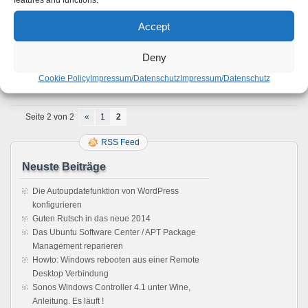
WordPress 3.0 – Ein neues Blog-Netzwerk bzw.
Multisite-Blog einrichten
Accept
Android auf dem iPhone ? Unglaublich aber wahr !
iPhone / iPodTouch als echten USB-Stick nutzen
Deny
iPhone: Jailbreak kinderleicht mit dem iDongle
Cookie Policy
Impressum/Datenschutz
Impressum/Datenschutz
Seite 2 von 2
«
1
2
RSS Feed
Neuste Beiträge
Die Autoupdatefunktion von WordPress
konfigurieren
Guten Rutsch in das neue 2014
Das Ubuntu Software Center / APT Package
Management reparieren
Howto: Windows rebooten aus einer Remote
Desktop Verbindung
Sonos Windows Controller 4.1 unter Wine,
Anleitung. Es läuft !