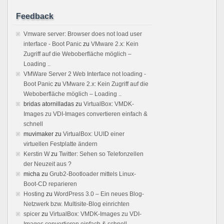
Feedback
Vmware server: Browser does not load user
interface - Boot Panic
zu
VMware 2.x: Kein
Zugriff auf die Weboberfläche möglich –
Loading ..
VMWare Server 2 Web Interface not loading -
Boot Panic
zu
VMware 2.x: Kein Zugriff auf die
Weboberfläche möglich – Loading ..
bridas atornilladas
zu
VirtualBox: VMDK-
Images zu VDI-Images convertieren einfach &
schnell
muvimaker
zu
VirtualBox: UUID einer
virtuellen Festplatte ändern
Kerstin W
zu
Twitter: Sehen so Telefonzellen
der Neuzeit aus ?
micha
zu
Grub2-Bootloader mittels Linux-
Boot-CD reparieren
Hosting
zu
WordPress 3.0 – Ein neues Blog-
Netzwerk bzw. Multisite-Blog einrichten
spicer
zu
VirtualBox: VMDK-Images zu VDI-
Images convertieren einfach & schnell