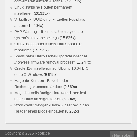
convertieren einfach & schnell
(47.171x)
Linux: statische Routen permanent
installieren
(26.325x)
VirtualBox: UUID einer virtuellen Festplatte
ändern
(16.104x)
PHP Warning – It is not safe to rely on the
system’s timezone settings
(15.825x)
Grub2-Bootloader mittels Linux-Boot-CD
reparieren
(15.729x)
Spass beim Linux-Kernel-Upgrade oder der
„non-free firmware removal process“
(11.947x)
Oracle 11g Installation auf Ubuntu 10.04 LTS
ohne X-Windows
(9.915x)
Magento: Kunden-, Bestell- oder
Rechnungsnummern ändern
(9.669x)
Möglichst vollständige Hardware-Übersicht
unter Linux anzeigen lassen
(8.396x)
WordPress: Nextgen-Flash-Slideshow in den
Header eines Blogs einbauen
(8.252x)
Copyright © 2026 Rootz.de
↑
Nach oben