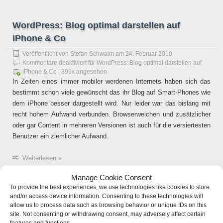
WordPress: Blog optimal darstellen auf
iPhone & Co
Veröffentlicht von
Stefan Schwalm
am
24. Februar 2010
Kommentare deaktiviert
für WordPress: Blog optimal darstellen auf
iPhone & Co
| 399x angesehen
In Zeiten eines immer mobiler werdenen Internets haben sich das
bestimmt schon viele gewünscht das ihr Blog auf Smart-Phones wie
dem iPhone besser dargestellt wird. Nur leider war das bislang mit
recht hohem Aufwand verbunden. Browserweichen und zusätzlicher
oder gar Content in mehreren Versionen ist auch für die versiertesten
Benutzer ein ziemlicher Aufwand.
Weiterlesen »
Manage Cookie Consent
To provide the best experiences, we use technologies like cookies to store
Ähnliche Artikel:
and/or access device information. Consenting to these technologies will
allow us to process data such as browsing behavior or unique IDs on this
site. Not consenting or withdrawing consent, may adversely affect certain
Vergleich der typischen Handybenutzer
features and functions.