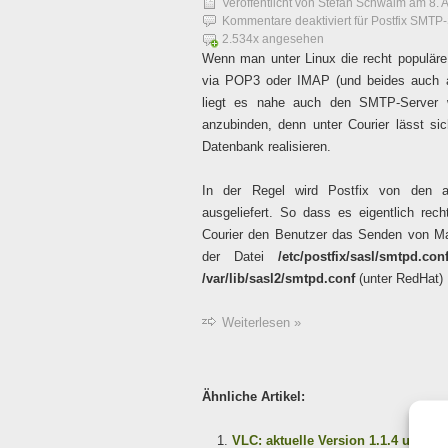
Veröffentlicht von
Stefan Schwalm
am
8. 
Kommentare deaktiviert
für Postfix SMTP-
2.534x angesehen
Wenn man unter Linux die recht populäre 
via POP3 oder IMAP (und beides auch al
liegt es nahe auch den SMTP-Server wi
anzubinden, denn unter Courier lässt si
Datenbank realisieren.
In der Regel wird Postfix von den ak
ausgeliefert. So dass es eigentlich rech
Courier den Benutzer das Senden von Mai
der Datei
/etc/postfix/sasl/smtpd.con
/var/lib/sasl2/smtpd.conf
(unter RedHat)
Weiterlesen »
Ähnliche Artikel:
VLC: aktuelle Version 1.1.4 unter 