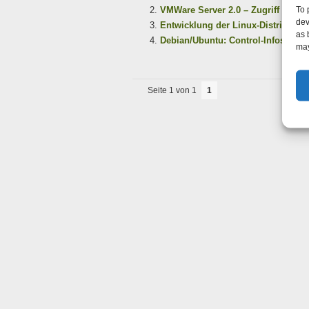
To 
VMWare Server 2.0 – Zugriff auf C
dev
Entwicklung der Linux-Distribution
as 
Debian/Ubuntu: Control-Infos von 
may
Seite 1 von 1
1