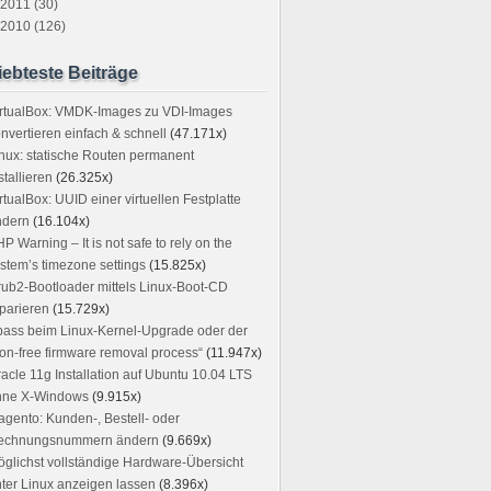
2011 (30)
2010 (126)
iebteste Beiträge
irtualBox: VMDK-Images zu VDI-Images
nvertieren einfach & schnell
(47.171x)
nux: statische Routen permanent
stallieren
(26.325x)
rtualBox: UUID einer virtuellen Festplatte
ndern
(16.104x)
P Warning – It is not safe to rely on the
stem’s timezone settings
(15.825x)
ub2-Bootloader mittels Linux-Boot-CD
parieren
(15.729x)
ass beim Linux-Kernel-Upgrade oder der
on-free firmware removal process“
(11.947x)
acle 11g Installation auf Ubuntu 10.04 LTS
hne X-Windows
(9.915x)
gento: Kunden-, Bestell- oder
echnungsnummern ändern
(9.669x)
glichst vollständige Hardware-Übersicht
ter Linux anzeigen lassen
(8.396x)