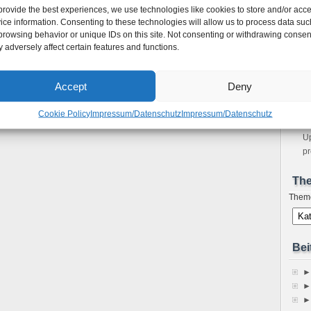
provide the best experiences, we use technologies like cookies to store and/or acc
onsole durch Firewalls tunneln
m
ice information. Consenting to these technologies will allow us to process data suc
en über die letzten 20 Jahre
Bo
browsing behavior or unique IDs on this site. Not consenting or withdrawing consen
DEB-Packages ändern / editieren
Ho
 adversely affect certain features and functions.
Ne
sp
Im
Accept
Deny
A
Fe
Cookie Policy
Impressum/Datenschutz
Impressum/Datenschutz
S
Up
pr
Th
Them
Bei
►
►
►