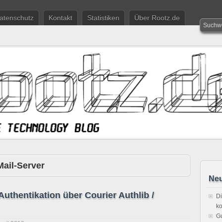
atenschutz
Kontakt
Statistiken
Über Rootz.de
Mail-Server
Neu
uthentikation über Courier Authlib /
Di
ko
Gu