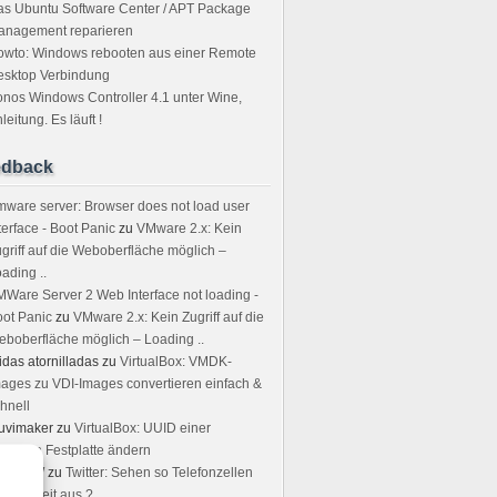
s Ubuntu Software Center / APT Package
anagement reparieren
owto: Windows rebooten aus einer Remote
esktop Verbindung
nos Windows Controller 4.1 unter Wine,
leitung. Es läuft !
edback
ware server: Browser does not load user
terface - Boot Panic
zu
VMware 2.x: Kein
griff auf die Weboberfläche möglich –
ading ..
Ware Server 2 Web Interface not loading -
ot Panic
zu
VMware 2.x: Kein Zugriff auf die
boberfläche möglich – Loading ..
idas atornilladas
zu
VirtualBox: VMDK-
ages zu VDI-Images convertieren einfach &
hnell
uvimaker
zu
VirtualBox: UUID einer
rtuellen Festplatte ändern
rstin W
zu
Twitter: Sehen so Telefonzellen
r Neuzeit aus ?