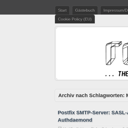
Start
Gästebuch
Impressum/D
Cookie Policy (EU)
Archiv nach Schlagworten:
Postfix SMTP-Server: SASL-A
Authdaemond