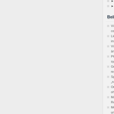
►
►
Bel
V
co
Li
in
Vi
ä
PH
sy
Gr
re
Sp
„n
Or
o
Ma
R
Mö
un