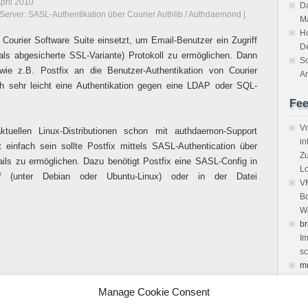
April 2010
Da
Server: SASL-Authentikation über Courier Authlib / Authdaemond
|
M
H
Courier Software Suite einsetzt, um Email-Benutzer ein Zugriff
D
s abgesicherte SSL-Variante) Protokoll zu ermöglichen. Dann
So
e z.B. Postfix an die Benutzer-Authentikation von Courier
An
ch sehr leicht eine Authentikation gegen eine LDAP oder SQL-
Fe
Vm
tuellen Linux-Distributionen schon mit authdaemon-Support
in
t einfach sein sollte Postfix mittels SASL-Authentication über
Zu
ls zu ermöglichen. Dazu benötigt Postfix eine SASL-Config in
Lo
f
(unter Debian oder Ubuntu-Linux) oder in der Datei
VM
Bo
We
br
Im
sc
m
vi
Manage Cookie Consent
Ke
Ubuntu über PPA-Repository installieren
de