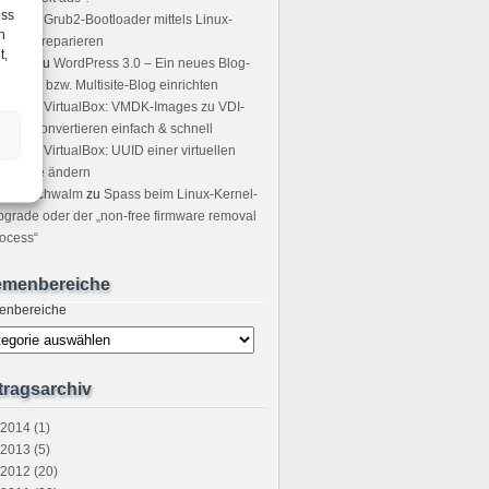
ess
icha
zu
Grub2-Bootloader mittels Linux-
h
ot-CD reparieren
t,
sting
zu
WordPress 3.0 – Ein neues Blog-
tzwerk bzw. Multisite-Blog einrichten
icer
zu
VirtualBox: VMDK-Images zu VDI-
ages convertieren einfach & schnell
ndre
zu
VirtualBox: UUID einer virtuellen
stplatte ändern
tefan Schwalm
zu
Spass beim Linux-Kernel-
grade oder der „non-free firmware removal
ocess“
emenbereiche
enbereiche
tragsarchiv
2014 (1)
2013 (5)
2012 (20)