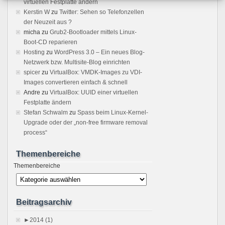
virtuellen Festplatte ändern
Kerstin W
zu
Twitter: Sehen so Telefonzellen
der Neuzeit aus ?
micha
zu
Grub2-Bootloader mittels Linux-
Boot-CD reparieren
Hosting
zu
WordPress 3.0 – Ein neues Blog-
Netzwerk bzw. Multisite-Blog einrichten
spicer
zu
VirtualBox: VMDK-Images zu VDI-
Images convertieren einfach & schnell
Andre
zu
VirtualBox: UUID einer virtuellen
Festplatte ändern
Stefan Schwalm
zu
Spass beim Linux-Kernel-
Upgrade oder der „non-free firmware removal
process“
Themenbereiche
Themenbereiche
Beitragsarchiv
►
2014 (1)