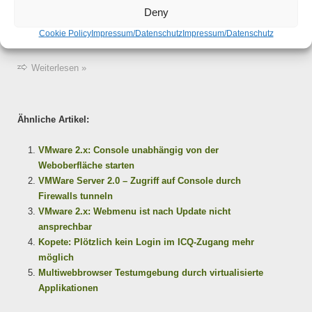
länger anhaltende Abhilfe. Wobei dies aber aufzeigt, das das
Deny
Problem durch eine Wechselwirkung von Browser und VMware
Cookie Policy
Impressum/Datenschutz
Impressum/Datenschutz
Webmenu verursacht werden muss.
Weiterlesen »
Ähnliche Artikel:
VMware 2.x: Console unabhängig von der
Weboberfläche starten
VMWare Server 2.0 – Zugriff auf Console durch
Firewalls tunneln
VMware 2.x: Webmenu ist nach Update nicht
ansprechbar
Kopete: Plötzlich kein Login im ICQ-Zugang mehr
möglich
Multiwebbrowser Testumgebung durch virtualisierte
Applikationen