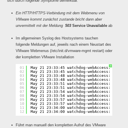
sich durch folgende Symptome bemerkbar.
Ein HTTP/HTTPS-Verbindung mit dem Webmenu von
VMware kommt zunächst zustande bricht dann aber
unvermittelt mit der Meldung
503
Service Unavailable
ab
Im allgemeinen Syslog des Hostsystems tauchen
folgende Meldungen auf, jeweils nach einem Neustart des
VMware Webmenus (/etc/init.d/vmware-mgmt restart) oder
der kompletten VMware Installation
?
01
May 21 23:33:45 watchdog-webAccess: '/usr/
02
May 21 23:33:45 watchdog-webAccess: Execut
03
May 21 23:33:48 watchdog-webAccess: '/usr/
04
May 21 23:33:48 watchdog-webAccess: Execut
05
May 21 23:33:51 watchdog-webAccess: '/usr/
06
May 21 23:33:51 watchdog-webAccess: Execut
07
May 21 23:33:54 watchdog-webAccess: '/usr/
08
May 21 23:33:54 watchdog-webAccess: Execut
09
May 21 23:33:57 watchdog-webAccess: '/usr/
10
May 21 23:33:57 watchdog-webAccess: Execut
11
May 21 23:34:00 watchdog-webAccess: '/usr/
12
May 21 23:34:00 watchdog-webAccess: End '/
Führt man manuell den kompletten Aufruf des VMware