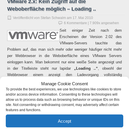
VMware 2.x: Kein Zugriff auf die
Weboberfläche möglich – Loading ..
Veröffentlicht von
Stefan Schwalm
am
17. Mai 2010
6 Kommentare
| 7.909x angesehen
Seit einiger Zeit nach dem
Erscheinen der Version 2.02 des
VMware-Servers tauchte das
Problem auf, das man sich mehr oder weniger häufiger nicht mehr
per Webbrowser in die Weboberfläche eines VMware Servers
einloggen kann. Man bekommt nur eine weiße Seite angezeigt und
in der Titelleiste steht nur lapidar
„Loading ..“
, obwohl der
Webbrowser einem anzeigt den Ladevorgang vollständig
abgeschlossen zu haben. Auftreten tut diese Problem jedoch nur
Manage Cookie Consent
sporadisch und mit nahezu allen aktuellen Browsern IE7, IE8, FF
To provide the best experiences, we use technologies like cookies to store
3.5.x, FF 3.6
and/or access device information. Consenting to these technologies will
allow us to process data such as browsing behavior or unique IDs on this
site. Not consenting or withdrawing consent, may adversely affect certain
Die „esoterisch“ anmutenden Tips wie mehrfaches „Reloaden“ der
features and functions.
Webadresse oder Benutzung der IP-Adresse anstatt DNS-Kürzeln
oder mehrfaches neustarten von VMware oder nur dessen
Accept
Weboberfläche (/etc/init.d/vmware-mgmt restart) brachten keine