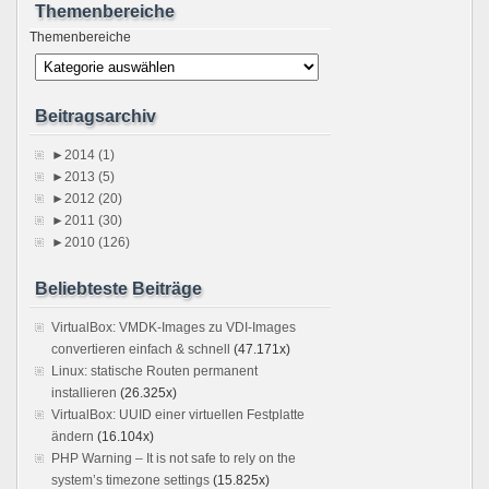
Themenbereiche
Themenbereiche
Beitragsarchiv
►
2014 (1)
►
2013 (5)
►
2012 (20)
►
2011 (30)
►
2010 (126)
Beliebteste Beiträge
VirtualBox: VMDK-Images zu VDI-Images
convertieren einfach & schnell
(47.171x)
Linux: statische Routen permanent
installieren
(26.325x)
VirtualBox: UUID einer virtuellen Festplatte
ändern
(16.104x)
PHP Warning – It is not safe to rely on the
system’s timezone settings
(15.825x)