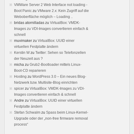
VMWare Server 2 Web Interface not loading -
Boot Panic
zu
VMware 2.x: Kein Zugriff auf die
Weboberfläche möglich – Loading ..
bridas atornilladas
zu
VirtualBox: VMDK-
Images zu VDI-Images convertieren einfach &
schnell
muvimaker
zu
VirtualBox: UUID einer
virtuellen Festplatte ändern
Kerstin W
zu
Twitter: Sehen so Telefonzellen
der Neuzeit aus ?
micha
zu
Grub2-Bootloader mittels Linux-
Boot-CD reparieren
Hosting
zu
WordPress 3.0 – Ein neues Blog-
Netzwerk bzw. Multisite-Blog einrichten
spicer
zu
VirtualBox: VMDK-Images zu VDI-
Images convertieren einfach & schnell
Andre
zu
VirtualBox: UUID einer virtuellen
Festplatte ändern
Stefan Schwalm
zu
Spass beim Linux-Kernel-
Upgrade oder der „non-free firmware removal
process“