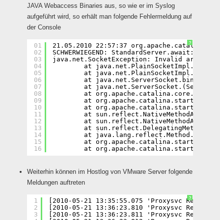
JAVA Webaccess Binaries aus, so wie er im Syslog
aufgeführt wird, so erhält man folgende Fehlermeldung auf
der Console
?
01
21.05.2010 22:57:37 org.apache.catalina.co
02
SCHWERWIEGEND: StandardServer.await: creat
03
java.net.SocketException: Invalid argument
04
at java.net.PlainSocketImpl.socket
05
at java.net.PlainSocketImpl.bind(P
06
at java.net.ServerSocket.bind(Serv
07
at java.net.ServerSocket.(ServerSo
08
at org.apache.catalina.core.Standa
09
at org.apache.catalina.startup.Cat
10
at org.apache.catalina.startup.Cat
11
at sun.reflect.NativeMethodAccesso
12
at sun.reflect.NativeMethodAccesso
13
at sun.reflect.DelegatingMethodAcc
14
at java.lang.reflect.Method.invoke
15
at org.apache.catalina.startup.Boo
16
at org.apache.catalina.startup.Boo
Weiterhin können im Hostlog von VMware Server folgende
Meldungen auftreten
?
1
[2010-05-21 13:35:55.075 'Proxysvc Req00000
2
[2010-05-21 13:36:23.810 'Proxysvc Req00001
3
[2010-05-21 13:36:23.811 'Proxysvc Req00001