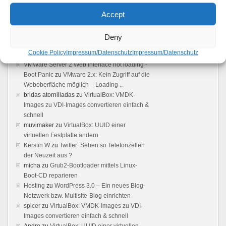
Feedback
Accept
Vmware server: Browser does not load user
interface - Boot Panic
zu
VMware 2.x: Kein
Deny
Zugriff auf die Weboberfläche möglich –
Cookie Policy
Impressum/Datenschutz
Impressum/Datenschutz
Loading ..
VMWare Server 2 Web Interface not loading -
Boot Panic
zu
VMware 2.x: Kein Zugriff auf die
Weboberfläche möglich – Loading ..
bridas atornilladas
zu
VirtualBox: VMDK-
Images zu VDI-Images convertieren einfach &
schnell
muvimaker
zu
VirtualBox: UUID einer
virtuellen Festplatte ändern
Kerstin W
zu
Twitter: Sehen so Telefonzellen
der Neuzeit aus ?
micha
zu
Grub2-Bootloader mittels Linux-
Boot-CD reparieren
Hosting
zu
WordPress 3.0 – Ein neues Blog-
Netzwerk bzw. Multisite-Blog einrichten
spicer
zu
VirtualBox: VMDK-Images zu VDI-
Images convertieren einfach & schnell
Andre
zu
VirtualBox: UUID einer virtuellen