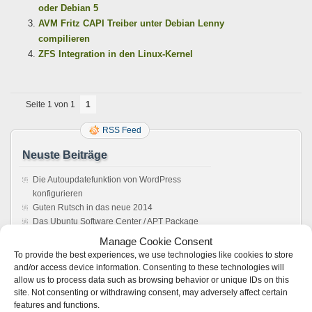
oder Debian 5
AVM Fritz CAPI Treiber unter Debian Lenny
compilieren
ZFS Integration in den Linux-Kernel
Seite 1 von 1
1
RSS Feed
Neuste Beiträge
Die Autoupdatefunktion von WordPress
konfigurieren
Guten Rutsch in das neue 2014
Das Ubuntu Software Center / APT Package
Management reparieren
Manage Cookie Consent
Howto: Windows rebooten aus einer Remote
To provide the best experiences, we use technologies like cookies to store
Desktop Verbindung
and/or access device information. Consenting to these technologies will
Sonos Windows Controller 4.1 unter Wine,
allow us to process data such as browsing behavior or unique IDs on this
Anleitung. Es läuft !
site. Not consenting or withdrawing consent, may adversely affect certain
features and functions.