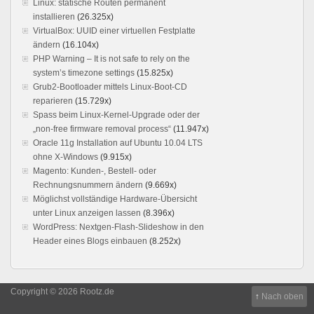
Linux: statische Routen permanent
installieren
(26.325x)
VirtualBox: UUID einer virtuellen Festplatte
ändern
(16.104x)
PHP Warning – It is not safe to rely on the
system’s timezone settings
(15.825x)
Grub2-Bootloader mittels Linux-Boot-CD
reparieren
(15.729x)
Spass beim Linux-Kernel-Upgrade oder der
„non-free firmware removal process“
(11.947x)
Oracle 11g Installation auf Ubuntu 10.04 LTS
ohne X-Windows
(9.915x)
Magento: Kunden-, Bestell- oder
Rechnungsnummern ändern
(9.669x)
Möglichst vollständige Hardware-Übersicht
unter Linux anzeigen lassen
(8.396x)
WordPress: Nextgen-Flash-Slideshow in den
Header eines Blogs einbauen
(8.252x)
Copyright © 2026 Rootz.de
↑
Nach oben