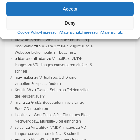
Feedback
Accept
Vmware server: Browser does not load user
interface - Boot Panic
zu
VMware 2.x: Kein
Deny
Zugriff auf die Weboberfläche möglich –
Cookie Policy
Impressum/Datenschutz
Impressum/Datenschutz
Loading ..
VMWare Server 2 Web Interface not loading -
Boot Panic
zu
VMware 2.x: Kein Zugriff auf die
Weboberfläche möglich – Loading ..
bridas atornilladas
zu
VirtualBox: VMDK-
Images zu VDI-Images convertieren einfach &
schnell
muvimaker
zu
VirtualBox: UUID einer
virtuellen Festplatte ändern
Kerstin W
zu
Twitter: Sehen so Telefonzellen
der Neuzeit aus ?
micha
zu
Grub2-Bootloader mittels Linux-
Boot-CD reparieren
Hosting
zu
WordPress 3.0 – Ein neues Blog-
Netzwerk bzw. Multisite-Blog einrichten
spicer
zu
VirtualBox: VMDK-Images zu VDI-
Images convertieren einfach & schnell
Andre
zu
VirtualBox: UUID einer virtuellen