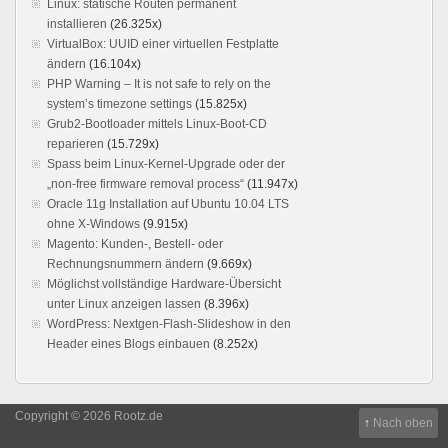
Linux: statische Routen permanent
installieren
(26.325x)
VirtualBox: UUID einer virtuellen Festplatte
ändern
(16.104x)
PHP Warning – It is not safe to rely on the
system’s timezone settings
(15.825x)
Grub2-Bootloader mittels Linux-Boot-CD
reparieren
(15.729x)
Spass beim Linux-Kernel-Upgrade oder der
„non-free firmware removal process“
(11.947x)
Oracle 11g Installation auf Ubuntu 10.04 LTS
ohne X-Windows
(9.915x)
Magento: Kunden-, Bestell- oder
Rechnungsnummern ändern
(9.669x)
Möglichst vollständige Hardware-Übersicht
unter Linux anzeigen lassen
(8.396x)
WordPress: Nextgen-Flash-Slideshow in den
Header eines Blogs einbauen
(8.252x)
Copyright © 2026 Rootz.de
↑
Nach oben