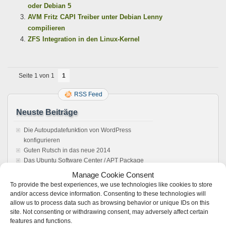
oder Debian 5
AVM Fritz CAPI Treiber unter Debian Lenny
compilieren
ZFS Integration in den Linux-Kernel
Seite 1 von 1
1
RSS Feed
Neuste Beiträge
Die Autoupdatefunktion von WordPress
konfigurieren
Guten Rutsch in das neue 2014
Das Ubuntu Software Center / APT Package
Management reparieren
Manage Cookie Consent
Howto: Windows rebooten aus einer Remote
To provide the best experiences, we use technologies like cookies to store
Desktop Verbindung
and/or access device information. Consenting to these technologies will
Sonos Windows Controller 4.1 unter Wine,
allow us to process data such as browsing behavior or unique IDs on this
Anleitung. Es läuft !
site. Not consenting or withdrawing consent, may adversely affect certain
features and functions.