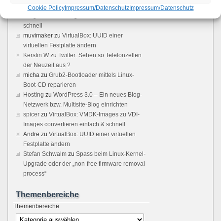
bridas atornilladas
zu
VirtualBox: VMDK-
Cookie Policy
Impressum/Datenschutz
Impressum/Datenschutz
Images zu VDI-Images convertieren einfach &
schnell
muvimaker
zu
VirtualBox: UUID einer
virtuellen Festplatte ändern
Kerstin W
zu
Twitter: Sehen so Telefonzellen
der Neuzeit aus ?
micha
zu
Grub2-Bootloader mittels Linux-
Boot-CD reparieren
Hosting
zu
WordPress 3.0 – Ein neues Blog-
Netzwerk bzw. Multisite-Blog einrichten
spicer
zu
VirtualBox: VMDK-Images zu VDI-
Images convertieren einfach & schnell
Andre
zu
VirtualBox: UUID einer virtuellen
Festplatte ändern
Stefan Schwalm
zu
Spass beim Linux-Kernel-
Upgrade oder der „non-free firmware removal
process“
Themenbereiche
Themenbereiche