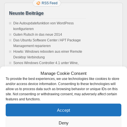
RSS Feed
Neuste Beiträge
Die Autoupdatefunktion von WordPress
konfigurieren
Guten Rutsch in das neue 2014
Das Ubuntu Software Center / APT Package
Management reparieren
Howto: Windows rebooten aus einer Remote
Desktop Verbindung
Sonos Windows Controller 4.1 unter Wine,
Anleitung. Es läuft !
Manage Cookie Consent
To provide the best experiences, we use technologies like cookies to store
Feedback
and/or access device information. Consenting to these technologies will
allow us to process data such as browsing behavior or unique IDs on this
Vmware server: Browser does not load user
site. Not consenting or withdrawing consent, may adversely affect certain
interface - Boot Panic
zu
VMware 2.x: Kein
features and functions.
Zugriff auf die Weboberfläche möglich –
Loading ..
Accept
VMWare Server 2 Web Interface not loading -
Boot Panic
zu
VMware 2.x: Kein Zugriff auf die
Deny
Weboberfläche möglich – Loading ..