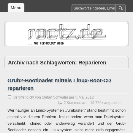
Menu
Archiv nach Schlagworten:
Reparieren
Grub2-Bootloader mittels Linux-Boot-CD
reparieren
Veröffentlicht von
Stefan Schwalm
am
4. Mai 2012
2 Kommentare
| 15.729x angesehen
Wer häufiger an Linux-Systemen „rumbastelt“ stand bestimmt schon
einmal vor diesem Problem. Insbesondere wenn man Dateisystem
verschiebt, cloned oder anderweitig verändert und der Grub-
Bootloader danach ein Linuxsystem nicht mehr ordnungsgemäss