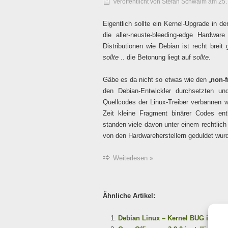
Veröffentlicht von
Stefan Schwalm
am
25.
Eigentlich sollte ein Kernel-Upgrade in 
die aller-neuste-bleeding-edge Hardware
Distributionen wie Debian ist recht brei
sollte
.. die Betonung liegt auf
sollte
.
Gäbe es da nicht so etwas wie den „
non-f
den Debian-Entwickler durchsetzten u
Quellcodes der Linux-Treiber verbannen wo
Zeit kleine Fragment binärer Codes ent
standen viele davon unter einem rechtlic
von den Hardwareherstellern geduldet wur
Weiterlesen »
Ähnliche Artikel:
Debian Linux – Kernel BUG in Kern