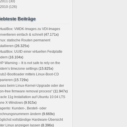
2011 (30)
2010 (126)
iebteste Beiträge
irtualBox: VMDK-Images zu VDI-Images
nvertieren einfach & schnell
(47.171x)
nux: statische Routen permanent
stallieren
(26.325x)
rtualBox: UUID einer virtuellen Festplatte
ndern
(16.104x)
P Warning – It is not safe to rely on the
stem’s timezone settings
(15.825x)
ub2-Bootloader mittels Linux-Boot-CD
parieren
(15.729x)
ass beim Linux-Kernel-Upgrade oder der
on-free firmware removal process“
(11.947x)
acle 11g Installation auf Ubuntu 10.04 LTS
hne X-Windows
(9.915x)
gento: Kunden-, Bestell- oder
echnungsnummern ändern
(9.669x)
glichst vollständige Hardware-Übersicht
ter Linux anzeigen lassen
(8.396x)