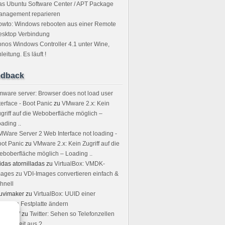
s Ubuntu Software Center / APT Package
anagement reparieren
owto: Windows rebooten aus einer Remote
esktop Verbindung
nos Windows Controller 4.1 unter Wine,
leitung. Es läuft !
edback
ware server: Browser does not load user
terface - Boot Panic
zu
VMware 2.x: Kein
griff auf die Weboberfläche möglich –
ading ..
Ware Server 2 Web Interface not loading -
ot Panic
zu
VMware 2.x: Kein Zugriff auf die
boberfläche möglich – Loading ..
idas atornilladas
zu
VirtualBox: VMDK-
ages zu VDI-Images convertieren einfach &
hnell
uvimaker
zu
VirtualBox: UUID einer
rtuellen Festplatte ändern
rstin W
zu
Twitter: Sehen so Telefonzellen
r Neuzeit aus ?