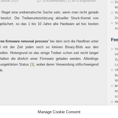
 Januar 2010
10 Kommentare
| 11.947x angesehen
Da
M
der Regel eine undramatische Sache sein, wenn man nicht gerade
H
 besitzt. Die Treiberunterstützung aktueller Stock-Kernel von
D
So
t gefächert, so das 1 bis 10 Jahre alte Hardware ad hoc booten
An
Fe
ree firmware removal process
“ bei dem sich die Hardliner unter
nd mit der Zeit jeden noch so kleinen Binary-Blob aus den
Vm
llen. Hintergrund ist das einige Treiber schon seit recht langer
in
halten die ähnlich einer Firmware geladen werden. Allerdings
Zu
h ungeklärten Status
[1]
, wobei deren Verwendung stillschweigend
Lo
de.
VM
Bo
We
br
Im
sc
m
vi
Manage Cookie Consent
Ke
el 2.6.32-trunk
de