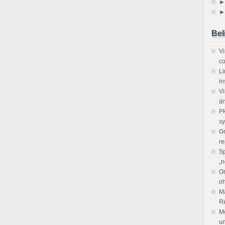
►
►
Bel
V
co
Li
in
Vi
ä
PH
sy
Gr
re
Sp
„n
Or
o
Ma
R
Mö
un