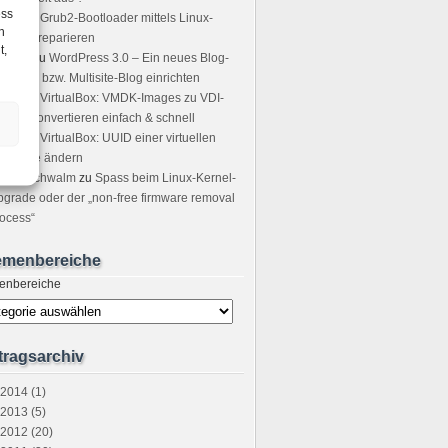
ess
icha
zu
Grub2-Bootloader mittels Linux-
h
ot-CD reparieren
t,
sting
zu
WordPress 3.0 – Ein neues Blog-
tzwerk bzw. Multisite-Blog einrichten
icer
zu
VirtualBox: VMDK-Images zu VDI-
ages convertieren einfach & schnell
ndre
zu
VirtualBox: UUID einer virtuellen
stplatte ändern
tefan Schwalm
zu
Spass beim Linux-Kernel-
grade oder der „non-free firmware removal
ocess“
emenbereiche
enbereiche
tragsarchiv
2014 (1)
2013 (5)
2012 (20)