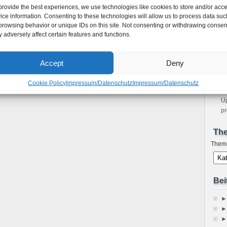
unter Ubuntu 9.10 oder Debian 5
provide the best experiences, we use technologies like cookies to store and/or acc
m
an Lenny compilieren
ice information. Consenting to these technologies will allow us to process data suc
Bo
l
browsing behavior or unique IDs on this site. Not consenting or withdrawing consen
Ho
 adversely affect certain features and functions.
Ne
sp
Im
Accept
Deny
A
Fe
Cookie Policy
Impressum/Datenschutz
Impressum/Datenschutz
S
Up
pr
Th
Them
Bei
►
►
►