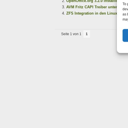
OpenOffice.org 3.2.0 installieren 
To 
AVM Fritz CAPI Treiber unter Debi
dev
ZFS Integration in den Linux-Kerne
as 
may
Seite 1 von 1
1