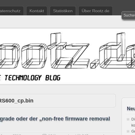
atenschutz
Kontakt
Statistiken
Über Rootz.de
RS600_cp.bin
Neu
grade oder der „non-free firmware removal
Di
ko
Gu