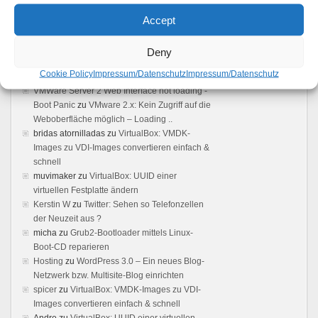
Feedback
Accept
Vmware server: Browser does not load user
interface - Boot Panic
zu
VMware 2.x: Kein
Deny
Zugriff auf die Weboberfläche möglich –
Cookie Policy
Impressum/Datenschutz
Impressum/Datenschutz
Loading ..
VMWare Server 2 Web Interface not loading -
Boot Panic
zu
VMware 2.x: Kein Zugriff auf die
Weboberfläche möglich – Loading ..
bridas atornilladas
zu
VirtualBox: VMDK-
Images zu VDI-Images convertieren einfach &
schnell
muvimaker
zu
VirtualBox: UUID einer
virtuellen Festplatte ändern
Kerstin W
zu
Twitter: Sehen so Telefonzellen
der Neuzeit aus ?
micha
zu
Grub2-Bootloader mittels Linux-
Boot-CD reparieren
Hosting
zu
WordPress 3.0 – Ein neues Blog-
Netzwerk bzw. Multisite-Blog einrichten
spicer
zu
VirtualBox: VMDK-Images zu VDI-
Images convertieren einfach & schnell
Andre
zu
VirtualBox: UUID einer virtuellen