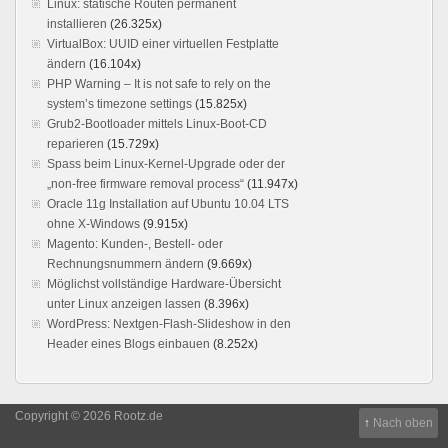
Linux: statische Routen permanent
installieren
(26.325x)
VirtualBox: UUID einer virtuellen Festplatte
ändern
(16.104x)
PHP Warning – It is not safe to rely on the
system’s timezone settings
(15.825x)
Grub2-Bootloader mittels Linux-Boot-CD
reparieren
(15.729x)
Spass beim Linux-Kernel-Upgrade oder der
„non-free firmware removal process“
(11.947x)
Oracle 11g Installation auf Ubuntu 10.04 LTS
ohne X-Windows
(9.915x)
Magento: Kunden-, Bestell- oder
Rechnungsnummern ändern
(9.669x)
Möglichst vollständige Hardware-Übersicht
unter Linux anzeigen lassen
(8.396x)
WordPress: Nextgen-Flash-Slideshow in den
Header eines Blogs einbauen
(8.252x)
Copyright © 2026 Rootz.de
↑
Nach oben