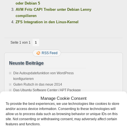
oder Debian 5
AVM Fritz CAPI Treiber unter Debian Lenny
compilieren
ZFS Integration in den Linux-Kernel
Seite 1 von 1
1
RSS Feed
Neuste Beiträge
Die Autoupdatefunktion von WordPress
konfigurieren
Guten Rutsch in das neue 2014
Das Ubuntu Software Center / APT Package
Management reparieren
Manage Cookie Consent
Howto: Windows rebooten aus einer Remote
To provide the best experiences, we use technologies like cookies to store
Desktop Verbindung
and/or access device information. Consenting to these technologies will
Sonos Windows Controller 4.1 unter Wine,
allow us to process data such as browsing behavior or unique IDs on this
Anleitung. Es läuft !
site. Not consenting or withdrawing consent, may adversely affect certain
features and functions.