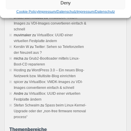
Deny
Boot Panic
zu
VMware 2.x: Kein Zugriff auf die
Cookie Policy
Impressum/Datenschutz
Impressum/Datenschutz
Weboberfläche möglich – Loading ..
bridas atornilladas
zu
VirtualBox: VMDK-
Images zu VDI-Images convertieren einfach &
schnell
muvimaker
zu
VirtualBox: UUID einer
virtuellen Festplatte ändern
Kerstin W
zu
Twitter: Sehen so Telefonzellen
der Neuzeit aus ?
micha
zu
Grub2-Bootloader mittels Linux-
Boot-CD reparieren
Hosting
zu
WordPress 3.0 – Ein neues Blog-
Netzwerk bzw. Multisite-Blog einrichten
spicer
zu
VirtualBox: VMDK-Images zu VDI-
Images convertieren einfach & schnell
Andre
zu
VirtualBox: UUID einer virtuellen
Festplatte ändern
Stefan Schwalm
zu
Spass beim Linux-Kernel-
Upgrade oder der „non-free firmware removal
process“
Themenbereiche