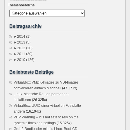
Themenbereiche
Beitragsarchiv
►
2014 (1)
►
2013 (5)
►
2012 (20)
►
2011 (30)
►
2010 (126)
Beliebteste Beiträge
VirtualBox: VMDK-Images zu VDI-Images
convertieren einfach & schnell
(47.171x)
Linux: statische Routen permanent
installieren
(26.325x)
VirtualBox: UUID einer virtuellen Festplatte
ändern
(16.104x)
PHP Warning – It is not safe to rely on the
system’s timezone settings
(15.825x)
Grub2-Bootloader mittels Linux-Boot-CD