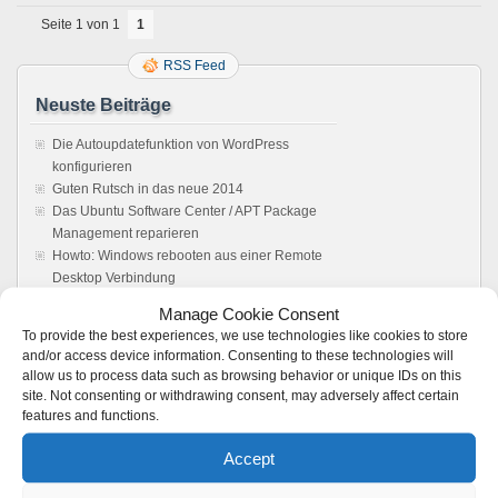
Seite 1 von 1
1
RSS Feed
Neuste Beiträge
Die Autoupdatefunktion von WordPress
konfigurieren
Guten Rutsch in das neue 2014
Das Ubuntu Software Center / APT Package
Management reparieren
Howto: Windows rebooten aus einer Remote
Desktop Verbindung
Sonos Windows Controller 4.1 unter Wine,
Manage Cookie Consent
Anleitung. Es läuft !
To provide the best experiences, we use technologies like cookies to store
and/or access device information. Consenting to these technologies will
Feedback
allow us to process data such as browsing behavior or unique IDs on this
site. Not consenting or withdrawing consent, may adversely affect certain
Vmware server: Browser does not load user
features and functions.
interface - Boot Panic
zu
VMware 2.x: Kein
Zugriff auf die Weboberfläche möglich –
Accept
Loading ..
VMWare Server 2 Web Interface not loading -