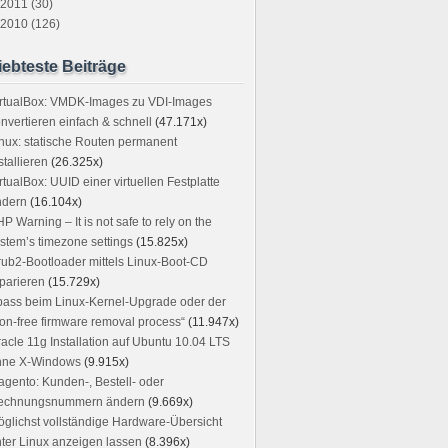
2011 (30)
2010 (126)
iebteste Beiträge
irtualBox: VMDK-Images zu VDI-Images
nvertieren einfach & schnell
(47.171x)
nux: statische Routen permanent
stallieren
(26.325x)
rtualBox: UUID einer virtuellen Festplatte
ndern
(16.104x)
P Warning – It is not safe to rely on the
stem’s timezone settings
(15.825x)
ub2-Bootloader mittels Linux-Boot-CD
parieren
(15.729x)
ass beim Linux-Kernel-Upgrade oder der
on-free firmware removal process“
(11.947x)
acle 11g Installation auf Ubuntu 10.04 LTS
hne X-Windows
(9.915x)
gento: Kunden-, Bestell- oder
echnungsnummern ändern
(9.669x)
glichst vollständige Hardware-Übersicht
ter Linux anzeigen lassen
(8.396x)