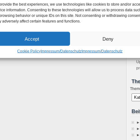
unter Ubuntu 9.10 oder Debian 5
provide the best experiences, we use technologies like cookies to store and/or acc
m
an Lenny compilieren
ice information. Consenting to these technologies will allow us to process data suc
Bo
l
browsing behavior or unique IDs on this site. Not consenting or withdrawing consen
Ho
 adversely affect certain features and functions.
Ne
sp
Im
Accept
Deny
A
Fe
Cookie Policy
Impressum/Datenschutz
Impressum/Datenschutz
S
Up
pr
Th
Them
Bei
►
►
►