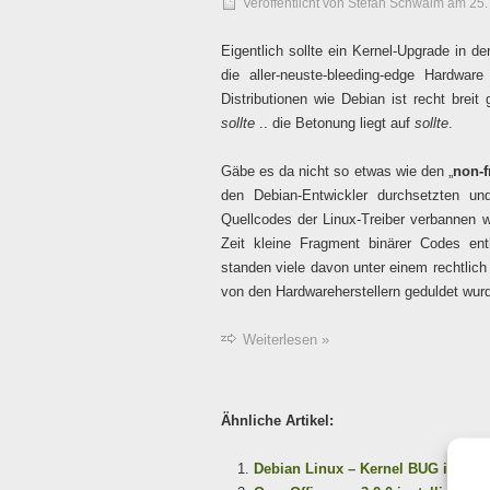
Veröffentlicht von
Stefan Schwalm
am
25.
Eigentlich sollte ein Kernel-Upgrade in 
die aller-neuste-bleeding-edge Hardware
Distributionen wie Debian ist recht brei
sollte
.. die Betonung liegt auf
sollte
.
Gäbe es da nicht so etwas wie den „
non-f
den Debian-Entwickler durchsetzten u
Quellcodes der Linux-Treiber verbannen wo
Zeit kleine Fragment binärer Codes ent
standen viele davon unter einem rechtlic
von den Hardwareherstellern geduldet wur
Weiterlesen »
Ähnliche Artikel:
Debian Linux – Kernel BUG in Kern