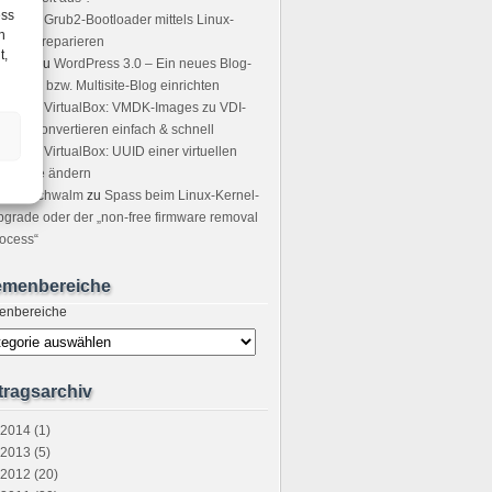
ess
icha
zu
Grub2-Bootloader mittels Linux-
h
ot-CD reparieren
t,
sting
zu
WordPress 3.0 – Ein neues Blog-
tzwerk bzw. Multisite-Blog einrichten
icer
zu
VirtualBox: VMDK-Images zu VDI-
ages convertieren einfach & schnell
ndre
zu
VirtualBox: UUID einer virtuellen
stplatte ändern
tefan Schwalm
zu
Spass beim Linux-Kernel-
grade oder der „non-free firmware removal
ocess“
emenbereiche
enbereiche
tragsarchiv
2014 (1)
2013 (5)
2012 (20)