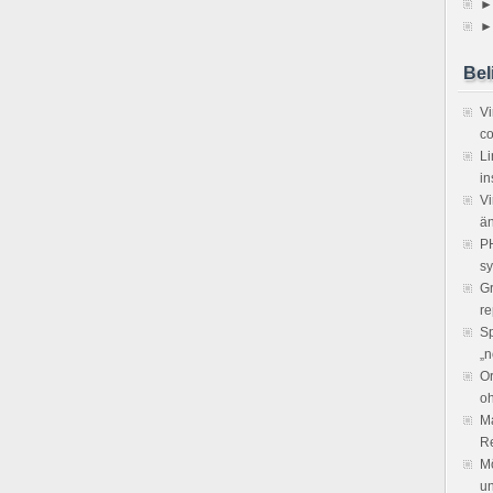
►
►
Bel
V
co
Li
in
Vi
ä
PH
sy
Gr
re
Sp
„n
Or
o
Ma
R
Mö
un