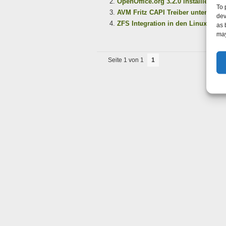
OpenOffice.org 3.2.0 installieren 
To 
AVM Fritz CAPI Treiber unter Debi
dev
ZFS Integration in den Linux-Kerne
as 
may
Seite 1 von 1
1