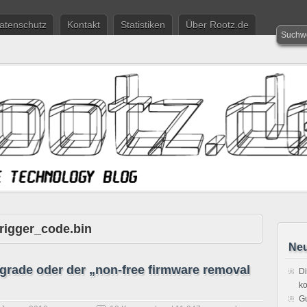
atenschutz
Kontakt
Statistiken
Über Rootz.de
trigger_code.bin
Neu
grade oder der „non-free firmware removal
Di
ko
Gu