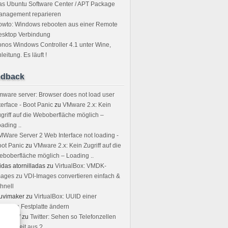
s Ubuntu Software Center / APT Package
anagement reparieren
owto: Windows rebooten aus einer Remote
esktop Verbindung
nos Windows Controller 4.1 unter Wine,
leitung. Es läuft !
edback
ware server: Browser does not load user
terface - Boot Panic
zu
VMware 2.x: Kein
griff auf die Weboberfläche möglich –
ading ..
Ware Server 2 Web Interface not loading -
ot Panic
zu
VMware 2.x: Kein Zugriff auf die
boberfläche möglich – Loading ..
idas atornilladas
zu
VirtualBox: VMDK-
ages zu VDI-Images convertieren einfach &
hnell
uvimaker
zu
VirtualBox: UUID einer
rtuellen Festplatte ändern
rstin W
zu
Twitter: Sehen so Telefonzellen
r Neuzeit aus ?