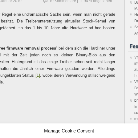
 Januar 2010
10 Kommentare
| 11.947x angesehen
Da
M
der Regel eine undramatische Sache sein, wenn man nicht gerade
H
 besitzt. Die Treiberunterstützung aktueller Stock-Kernel von
D
So
t gefächert, so das 1 bis 10 Jahre alte Hardware ad hoc booten
An
Fe
ree firmware removal process
“ bei dem sich die Hardliner unter
nd mit der Zeit jeden noch so kleinen Binary-Blob aus den
Vm
llen. Hintergrund ist das einige Treiber schon seit recht langer
in
halten die ähnlich einer Firmware geladen werden. Allerdings
Zu
h ungeklärten Status
[1]
, wobei deren Verwendung stillschweigend
Lo
de.
VM
Bo
We
br
Im
sc
m
vi
Manage Cookie Consent
Ke
el 2.6.32-trunk
de