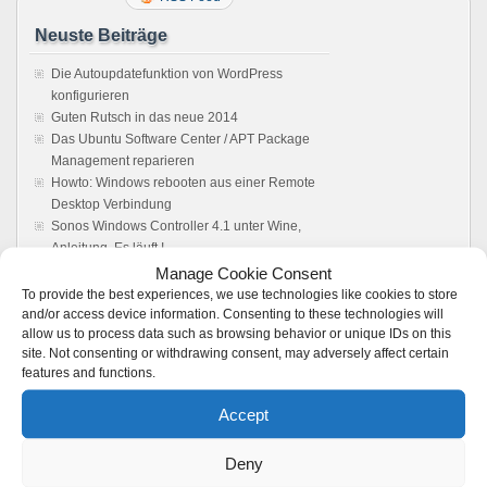
Neuste Beiträge
Die Autoupdatefunktion von WordPress
konfigurieren
Guten Rutsch in das neue 2014
Das Ubuntu Software Center / APT Package
Management reparieren
Howto: Windows rebooten aus einer Remote
Desktop Verbindung
Sonos Windows Controller 4.1 unter Wine,
Anleitung. Es läuft !
Manage Cookie Consent
Feedback
To provide the best experiences, we use technologies like cookies to store
and/or access device information. Consenting to these technologies will
Vmware server: Browser does not load user
allow us to process data such as browsing behavior or unique IDs on this
site. Not consenting or withdrawing consent, may adversely affect certain
interface - Boot Panic
zu
VMware 2.x: Kein
features and functions.
Zugriff auf die Weboberfläche möglich –
Loading ..
Accept
VMWare Server 2 Web Interface not loading -
Boot Panic
zu
VMware 2.x: Kein Zugriff auf die
Deny
Weboberfläche möglich – Loading ..
bridas atornilladas
zu
VirtualBox: VMDK-