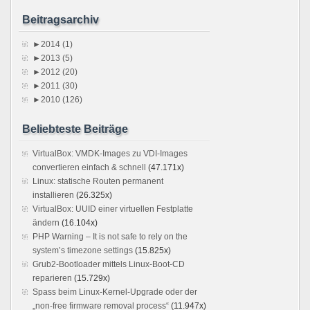
Beitragsarchiv
►
2014 (1)
►
2013 (5)
►
2012 (20)
►
2011 (30)
►
2010 (126)
Beliebteste Beiträge
VirtualBox: VMDK-Images zu VDI-Images
convertieren einfach & schnell
(47.171x)
Linux: statische Routen permanent
installieren
(26.325x)
VirtualBox: UUID einer virtuellen Festplatte
ändern
(16.104x)
PHP Warning – It is not safe to rely on the
system’s timezone settings
(15.825x)
Grub2-Bootloader mittels Linux-Boot-CD
reparieren
(15.729x)
Spass beim Linux-Kernel-Upgrade oder der
„non-free firmware removal process“
(11.947x)