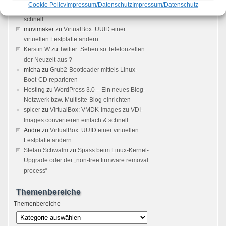
Cookie Policy
Impressum/Datenschutz
Impressum/Datenschutz
Images zu VDI-Images convertieren einfach &
schnell
muvimaker
zu
VirtualBox: UUID einer
virtuellen Festplatte ändern
Kerstin W
zu
Twitter: Sehen so Telefonzellen
der Neuzeit aus ?
micha
zu
Grub2-Bootloader mittels Linux-
Boot-CD reparieren
Hosting
zu
WordPress 3.0 – Ein neues Blog-
Netzwerk bzw. Multisite-Blog einrichten
spicer
zu
VirtualBox: VMDK-Images zu VDI-
Images convertieren einfach & schnell
Andre
zu
VirtualBox: UUID einer virtuellen
Festplatte ändern
Stefan Schwalm
zu
Spass beim Linux-Kernel-
Upgrade oder der „non-free firmware removal
process“
Themenbereiche
Themenbereiche