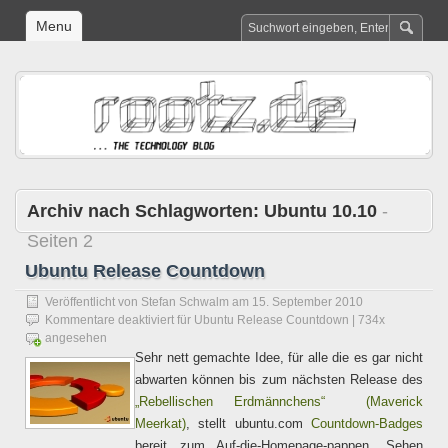
Menu
Archiv nach Schlagworten:
Ubuntu 10.10
-
Seiten 2
Ubuntu Release Countdown
Veröffentlicht von
Stefan Schwalm
am
15. September 2010
Kommentare deaktiviert
für Ubuntu Release Countdown
| 734x
angesehen
Sehr nett gemachte Idee, für alle die es gar nicht
abwarten können bis zum nächsten Release des
„Rebellischen Erdmännchens“ (Maverick
Meerkat)
, stellt ubuntu.com
Countdown-Badges
bereit zum Auf-die-Homepage-pappen. Sehen