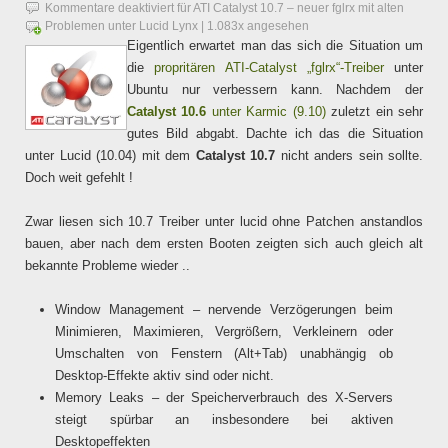
Kommentare deaktiviert
für ATI Catalyst 10.7 – neuer fglrx mit alten
Problemen unter Lucid Lynx
| 1.083x angesehen
Eigentlich erwartet man das sich die Situation um
die
propritären ATI-Catalyst „fglrx“-Treiber
unter
Ubuntu nur verbessern kann. Nachdem der
Catalyst 10.6
unter Karmic (9.10)
zuletzt ein sehr
gutes Bild abgabt. Dachte ich das die Situation
unter Lucid (10.04) mit dem
Catalyst 10.7
nicht anders sein sollte.
Doch weit gefehlt !
Zwar liesen sich 10.7 Treiber unter lucid ohne Patchen anstandlos
bauen, aber nach dem ersten Booten zeigten sich auch gleich alt
bekannte Probleme wieder ..
Window Management – nervende Verzögerungen beim
Minimieren, Maximieren, Vergrößern, Verkleinern oder
Umschalten von Fenstern (Alt+Tab) unabhängig ob
Desktop-Effekte aktiv sind oder nicht.
Memory Leaks – der Speicherverbrauch des X-Servers
steigt spürbar an insbesondere bei aktiven
Desktopeffekten