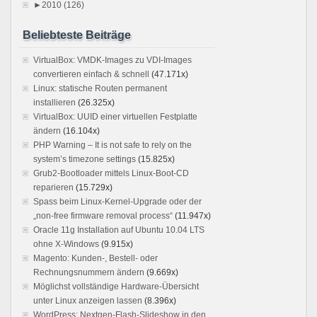
►
2010 (126)
Beliebteste Beiträge
VirtualBox: VMDK-Images zu VDI-Images
convertieren einfach & schnell
(47.171x)
Linux: statische Routen permanent
installieren
(26.325x)
VirtualBox: UUID einer virtuellen Festplatte
ändern
(16.104x)
PHP Warning – It is not safe to rely on the
system’s timezone settings
(15.825x)
Grub2-Bootloader mittels Linux-Boot-CD
reparieren
(15.729x)
Spass beim Linux-Kernel-Upgrade oder der
„non-free firmware removal process“
(11.947x)
Oracle 11g Installation auf Ubuntu 10.04 LTS
ohne X-Windows
(9.915x)
Magento: Kunden-, Bestell- oder
Rechnungsnummern ändern
(9.669x)
Möglichst vollständige Hardware-Übersicht
unter Linux anzeigen lassen
(8.396x)
WordPress: Nextgen-Flash-Slideshow in den