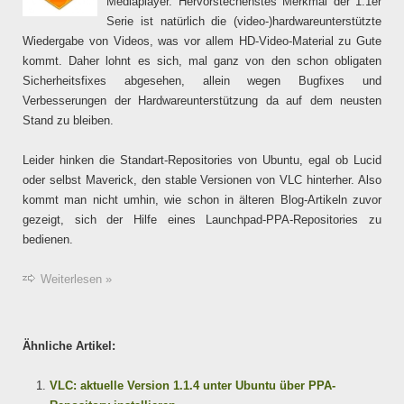
Mediaplayer. Hervorstechenstes Merkmal der 1.1er
Serie ist natürlich die (video-)hardwareunterstützte
Wiedergabe von Videos, was vor allem HD-Video-Material zu Gute
kommt. Daher lohnt es sich, mal ganz von den schon obligaten
Sicherheitsfixes abgesehen, allein wegen Bugfixes und
Verbesserungen der Hardwareunterstützung da auf dem neusten
Stand zu bleiben.
Leider hinken die Standart-Repositories von Ubuntu, egal ob Lucid
oder selbst Maverick, den stable Versionen von VLC hinterher. Also
kommt man nicht umhin, wie schon in älteren Blog-Artikeln zuvor
gezeigt, sich der Hilfe eines Launchpad-PPA-Repositories zu
bedienen.
Weiterlesen »
Ähnliche Artikel:
VLC: aktuelle Version 1.1.4 unter Ubuntu über PPA-