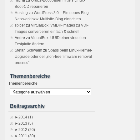
micha
zu
Grub2-Bootloader mittels Linux-
Boot-CD reparieren
Hosting
zu
WordPress 3.0 – Ein neues Blog-
Netzwerk bzw. Multisite-Blog einrichten
spicer
zu
VirtualBox: VMDK-Images zu VDI-
Images convertieren einfach & schnell
Andre
zu
VirtualBox: UUID einer virtuellen
Festplatte ändern
Stefan Schwalm
zu
Spass beim Linux-Kernel-
Upgrade oder der „non-free firmware removal
process“
Themenbereiche
Themenbereiche
Beitragsarchiv
►
2014 (1)
►
2013 (5)
►
2012 (20)
►
2011 (30)