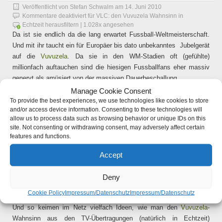
Veröffentlicht von
Stefan Schwalm
am
14. Juni 2010
Kommentare deaktiviert
für VLC: den Vuvuzela Wahnsinn in
Echtzeit herausfiltern
| 1.028x angesehen
Da ist sie endlich da die lang erwartet Fussball-Weltmeisterschaft.
Und mit ihr taucht ein für Europäer bis dato unbekanntes Jubelgerät
auf die
Vuvuzela
. Da sie in den WM-Stadien oft (gefühlte)
millionfach auftauchen sind die hiesigen Fussballfans eher massiv
genervt als amüsiert von der massiven Dauerbeschallung.
Manage Cookie Consent
To provide the best experiences, we use technologies like cookies to store
and/or access device information. Consenting to these technologies will
allow us to process data such as browsing behavior or unique IDs on this
site. Not consenting or withdrawing consent, may adversely affect certain
features and functions.
Accept
Deny
Cookie Policy
Impressum/Datenschutz
Impressum/Datenschutz
Und so keimen im Netz vielfach Ideen, wie man den
Vuvuzela
-
Wahnsinn aus den TV-Übertragungen (natürlich in Echtzeit)