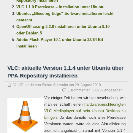
Repository installieren
VLC 1.1.0 Prerelease – Installation unter Ubuntu
Ubuntu: „Bleeding Edge“-Software installieren leicht
gemacht
OpenOffice.org 3.2.0 installieren unter Ubuntu 9.10
oder Debian 5
Adobe Flash Player 10.1 unter Ubuntu 32/64-Bit
installieren
VLC: aktuelle Version 1.1.4 unter Ubuntu über
PPA-Repository installieren
Veröffentlicht von
Stefan Schwalm
am
29. August 2010
1 Kommentar
| 3.895x angesehen
Vor einiger Zeit hatten wir hier beschrieben, wie
man es schafft einen
hardwarebeschleunigten
VLC Mediaplayer auf sein Ubuntu Desktop zu
bringen
. Da das damals noch alles Prerelease
Versionen waren, wäre da eine Aktualisierung
ziemlich angebracht, zumal mit Version 1.1.4