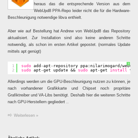
heraus das die entsprechende Version aus dem
WebUpd8 PPA-Repo leider nicht die für die Hardware-
Beschleunigung notwendige libva enthielt.
Aber wie auf Bestellung hat Andrew von WebUpd8 das Repository
aktualisiert. Zur Installation sind also keine anderen Schritte
notwendig, als schon im ersten Artikel gepostet. (normales Update
mittels apt genügt)
?
1
sudo
add-apt-repository ppa:nilarimogard
/webupd
2
sudo
apt-get update && 
sudo
apt-get 
install
vlc
Allerdings werden um die GPU-Beschleunigung nutzen zu können, je
nach vorhandener Grafikkarte und Chipset noch propritäre
Grafiktreiber und VA-Libs benötigt. Deshalb hier die weiteren Schritte
nach GPU-Herstellern gegliedert ..
Weiterlesen »