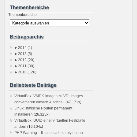
Themenbereiche
Themenbereiche
Beitragsarchiv
►
2014 (1)
►
2013 (5)
►
2012 (20)
►
2011 (30)
►
2010 (126)
Beliebteste Beiträge
VirtualBox: VMDK-Images zu VDI-Images
convertieren einfach & schnell
(47.171x)
Linux: statische Routen permanent
installieren
(26.325x)
VirtualBox: UUID einer virtuellen Festplatte
ändern
(16.104x)
PHP Warning – It is not safe to rely on the