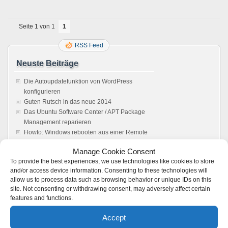
Seite 1 von 1
1
RSS Feed
Neuste Beiträge
Die Autoupdatefunktion von WordPress
konfigurieren
Guten Rutsch in das neue 2014
Das Ubuntu Software Center / APT Package
Management reparieren
Howto: Windows rebooten aus einer Remote
Desktop Verbindung
Manage Cookie Consent
Sonos Windows Controller 4.1 unter Wine,
To provide the best experiences, we use technologies like cookies to store
Anleitung. Es läuft !
and/or access device information. Consenting to these technologies will
allow us to process data such as browsing behavior or unique IDs on this
Feedback
site. Not consenting or withdrawing consent, may adversely affect certain
features and functions.
Vmware server: Browser does not load user
interface - Boot Panic
zu
VMware 2.x: Kein
Accept
Zugriff auf die Weboberfläche möglich –