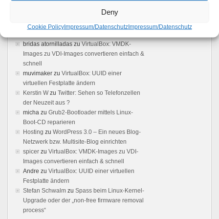
Loading ..
Deny
VMWare Server 2 Web Interface not loading -
Boot Panic
zu
VMware 2.x: Kein Zugriff auf die
Cookie Policy
Impressum/Datenschutz
Impressum/Datenschutz
Weboberfläche möglich – Loading ..
bridas atornilladas
zu
VirtualBox: VMDK-
Images zu VDI-Images convertieren einfach &
schnell
muvimaker
zu
VirtualBox: UUID einer
virtuellen Festplatte ändern
Kerstin W
zu
Twitter: Sehen so Telefonzellen
der Neuzeit aus ?
micha
zu
Grub2-Bootloader mittels Linux-
Boot-CD reparieren
Hosting
zu
WordPress 3.0 – Ein neues Blog-
Netzwerk bzw. Multisite-Blog einrichten
spicer
zu
VirtualBox: VMDK-Images zu VDI-
Images convertieren einfach & schnell
Andre
zu
VirtualBox: UUID einer virtuellen
Festplatte ändern
Stefan Schwalm
zu
Spass beim Linux-Kernel-
Upgrade oder der „non-free firmware removal
process“