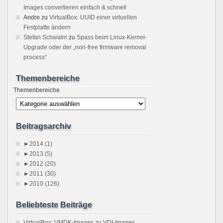
Images convertieren einfach & schnell
Andre
zu
VirtualBox: UUID einer virtuellen
Festplatte ändern
Stefan Schwalm
zu
Spass beim Linux-Kernel-
Upgrade oder der „non-free firmware removal
process“
Themenbereiche
Themenbereiche
Beitragsarchiv
►
2014 (1)
►
2013 (5)
►
2012 (20)
►
2011 (30)
►
2010 (126)
Beliebteste Beiträge
VirtualBox: VMDK-Images zu VDI-Images