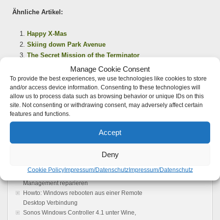
Ähnliche Artikel:
Happy X-Mas
Skiing down Park Avenue
The Secret Mission of the Terminator
Manage Cookie Consent
To provide the best experiences, we use technologies like cookies to store
and/or access device information. Consenting to these technologies will
Seite 1 von 1
1
allow us to process data such as browsing behavior or unique IDs on this
site. Not consenting or withdrawing consent, may adversely affect certain
RSS Feed
features and functions.
Neuste Beiträge
Accept
Die Autoupdatefunktion von WordPress
Deny
konfigurieren
Guten Rutsch in das neue 2014
Cookie Policy
Impressum/Datenschutz
Impressum/Datenschutz
Das Ubuntu Software Center / APT Package
Management reparieren
Howto: Windows rebooten aus einer Remote
Desktop Verbindung
Sonos Windows Controller 4.1 unter Wine,