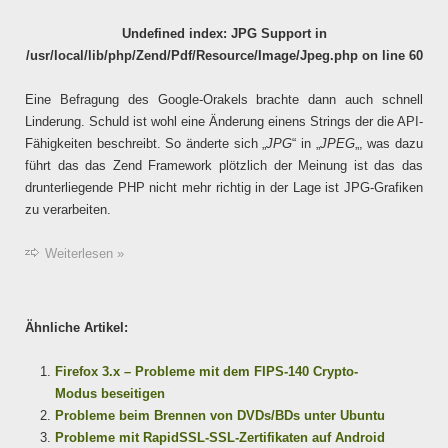
Undefined index: JPG Support in
/usr/local/lib/php/Zend/Pdf/Resource/Image/Jpeg.php on line 60
Eine Befragung des Google-Orakels brachte dann auch schnell
Linderung. Schuld ist wohl eine Änderung einens Strings der die API-
Fähigkeiten beschreibt. So änderte sich „
JPG
“ in „
JPEG
„, was dazu
führt das das Zend Framework plötzlich der Meinung ist das das
drunterliegende PHP nicht mehr richtig in der Lage ist JPG-Grafiken
zu verarbeiten.
Weiterlesen »
Ähnliche Artikel:
Firefox 3.x – Probleme mit dem FIPS-140 Crypto-
Modus beseitigen
Probleme beim Brennen von DVDs/BDs unter Ubuntu
Probleme mit RapidSSL-SSL-Zertifikaten auf Android