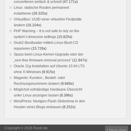
convertieren einfach & schnell
(47.171x)
Linux: statische Routen permanent
installieren
(26.325x)
VirtualBox: UUID einer virtuellen Festplatte
ändern
(16.104x)
PHP Warning – It is not safe to rely on the
system’s timezone settings
(15.825x)
Grub2-Bootloader mittels Linux-Boot-CD
reparieren
(15.729x)
Spass beim Linux-Kernel-Upgrade oder der
„non-free firmware removal process“
(11.947x)
Oracle 11g Installation auf Ubuntu 10.04 LTS
ohne X-Windows
(9.915x)
Magento: Kunden-, Bestell- oder
Rechnungsnummern ändern
(9.669x)
Möglichst vollständige Hardware-Übersicht
unter Linux anzeigen lassen
(8.396x)
WordPress: Nextgen-Flash-Slideshow in den
Header eines Blogs einbauen
(8.252x)
Copyright © 2026 Rootz.de
↑
Nach oben