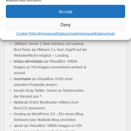
features and functions.
Feedback
Accept
Vmware server: Browser does not load user
Deny
interface - Boot Panic
zu
VMware 2.x: Kein
Zugriff auf die Weboberfläche möglich –
Cookie Policy
Impressum/Datenschutz
Impressum/Datenschutz
Loading ..
VMWare Server 2 Web Interface not loading -
Boot Panic
zu
VMware 2.x: Kein Zugriff auf die
Weboberfläche möglich – Loading ..
bridas atornilladas
zu
VirtualBox: VMDK-
Images zu VDI-Images convertieren einfach &
schnell
muvimaker
zu
VirtualBox: UUID einer
virtuellen Festplatte ändern
Kerstin W
zu
Twitter: Sehen so Telefonzellen
der Neuzeit aus ?
micha
zu
Grub2-Bootloader mittels Linux-
Boot-CD reparieren
Hosting
zu
WordPress 3.0 – Ein neues Blog-
Netzwerk bzw. Multisite-Blog einrichten
spicer
zu
VirtualBox: VMDK-Images zu VDI-