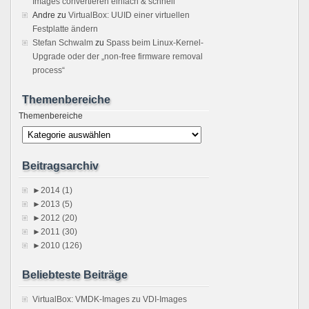
Images convertieren einfach & schnell
Andre
zu
VirtualBox: UUID einer virtuellen
Festplatte ändern
Stefan Schwalm
zu
Spass beim Linux-Kernel-
Upgrade oder der „non-free firmware removal
process“
Themenbereiche
Themenbereiche
Beitragsarchiv
►
2014 (1)
►
2013 (5)
►
2012 (20)
►
2011 (30)
►
2010 (126)
Beliebteste Beiträge
VirtualBox: VMDK-Images zu VDI-Images