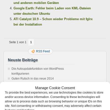
und anderen mobilen Geräten
Google Earth: Fehler beim Laden von KML-Dateien
unter deutschen Ubuntu
ATI Catalyst 10.9 – Schon wieder Probleme mit fglrx
bei der Installation
Seite 1 von 1
1
RSS Feed
Neuste Beiträge
Die Autoupdatefunktion von WordPress
konfigurieren
Guten Rutsch in das neue 2014
Das Ubuntu Software Center / APT Package
Manage Cookie Consent
Management reparieren
To provide the best experiences, we use technologies like cookies to store
Howto: Windows rebooten aus einer Remote
and/or access device information. Consenting to these technologies will
Desktop Verbindung
allow us to process data such as browsing behavior or unique IDs on this
Sonos Windows Controller 4.1 unter Wine,
site. Not consenting or withdrawing consent, may adversely affect certain
Anleitung. Es läuft !