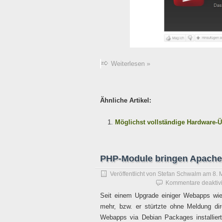
Weiterlesen »
Ähnliche Artikel:
Möglichst vollständige Hardware-Ü
PHP-Module bringen Apache
Veröffentlicht von
Stefan Schwalm
am
8. 
Kommentare deaktivi
Seit einem Upgrade einiger Webapps wi
mehr, bzw. er stürtzte ohne Meldung d
Webapps via Debian Packages installie