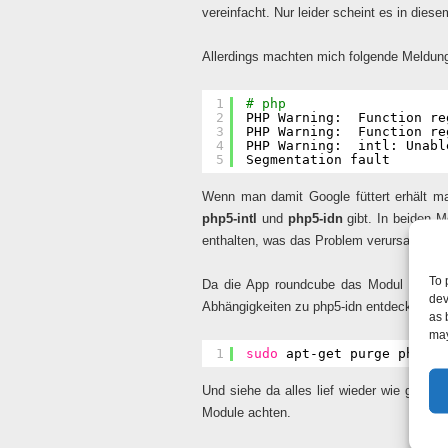
vereinfacht. Nur leider scheint es in diese
Allerdings machten mich folgende Meldunge
1
# php
2
PHP Warning:  Function re
3
PHP Warning:  Function re
4
PHP Warning:  intl: Unabl
5
Segmentation fault
Wenn man damit Google füttert erhält m
php5-intl
und
php5-idn
gibt. In beiden M
enthalten, was das Problem verursacht.
To 
Da die App roundcube das Modul php5-int
dev
Abhängigkeiten zu php5-idn entdecken konn
as 
may
1
sudo
apt-get purge php5-i
Und siehe da alles lief wieder wie gewohn
Module achten.