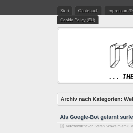
Start
Gästebuch
Impressum/D
Cookie Policy (EU)
Archiv nach Kategorien:
Web
Als Google-Bot getarnt surf
Veröffentlicht von
Stefan Schwalm
am
8. 