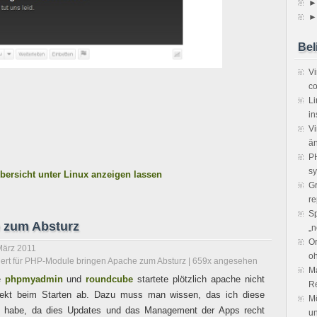
►
►
Bel
V
co
Li
in
Vi
ä
PH
sy
bersicht unter Linux anzeigen lassen
Gr
re
Sp
 zum Absturz
„n
Or
März 2011
o
ert
für PHP-Module bringen Apache zum Absturz
| 659x angesehen
Ma
e
phpmyadmin
und
roundcube
startete plötzlich apache nicht
R
irekt beim Starten ab. Dazu muss man wissen, das ich diese
Mö
rt habe, da dies Updates und das Management der Apps recht
un