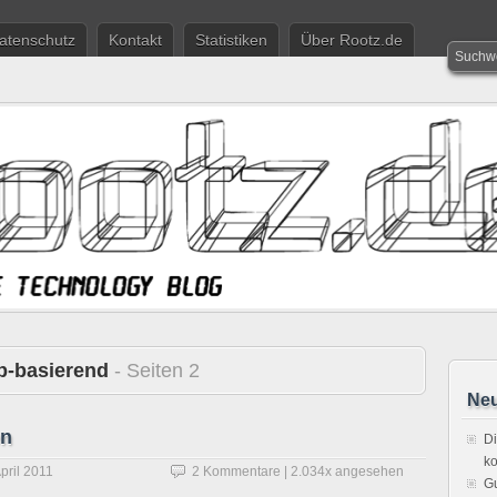
atenschutz
Kontakt
Statistiken
Über Rootz.de
-basierend
- Seiten 2
Neu
en
Di
ko
April 2011
2 Kommentare
| 2.034x angesehen
Gu