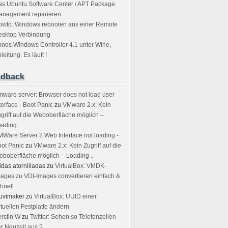
s Ubuntu Software Center / APT Package
anagement reparieren
owto: Windows rebooten aus einer Remote
esktop Verbindung
nos Windows Controller 4.1 unter Wine,
leitung. Es läuft !
edback
ware server: Browser does not load user
terface - Boot Panic
zu
VMware 2.x: Kein
griff auf die Weboberfläche möglich –
ading ..
Ware Server 2 Web Interface not loading -
ot Panic
zu
VMware 2.x: Kein Zugriff auf die
boberfläche möglich – Loading ..
idas atornilladas
zu
VirtualBox: VMDK-
ages zu VDI-Images convertieren einfach &
hnell
uvimaker
zu
VirtualBox: UUID einer
rtuellen Festplatte ändern
rstin W
zu
Twitter: Sehen so Telefonzellen
r Neuzeit aus ?