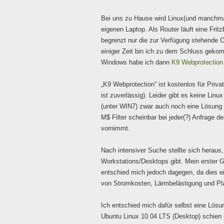
Bei uns zu Hause wird Linux(und manchmal
eigenen Laptop. Als Router läuft eine Frit
begrenzt nur die zur Verfügung stehende O
einiger Zeit bin ich zu dem Schluss gekom
Windows habe ich dann
K9 Webprotection
„K9 Webprotection“ ist kostenlos für Priva
ist zuverlässig). Leider gibt es keine Linu
(unter WIN7) zwar auch noch eine Lösung v
M$ Filter scheinbar bei jeder(?) Anfrage 
vornimmt.
Nach intensiver Suche stellte sich heraus,
Workstations/Desktops gibt. Mein erster Ge
entschied mich jedoch dagegen, da dies 
von Stromkosten, Lärmbelästigung und Pl
Ich entschied mich dafür selbst eine Lö
Ubuntu Linux 10.04 LTS (Desktop) schien 