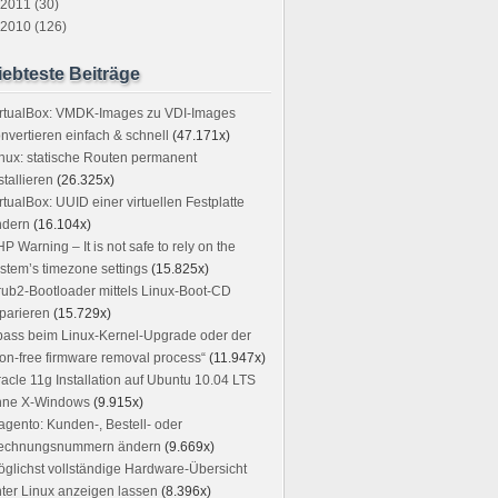
2011 (30)
2010 (126)
iebteste Beiträge
irtualBox: VMDK-Images zu VDI-Images
nvertieren einfach & schnell
(47.171x)
nux: statische Routen permanent
stallieren
(26.325x)
rtualBox: UUID einer virtuellen Festplatte
ndern
(16.104x)
P Warning – It is not safe to rely on the
stem’s timezone settings
(15.825x)
ub2-Bootloader mittels Linux-Boot-CD
parieren
(15.729x)
ass beim Linux-Kernel-Upgrade oder der
on-free firmware removal process“
(11.947x)
acle 11g Installation auf Ubuntu 10.04 LTS
hne X-Windows
(9.915x)
gento: Kunden-, Bestell- oder
echnungsnummern ändern
(9.669x)
glichst vollständige Hardware-Übersicht
ter Linux anzeigen lassen
(8.396x)