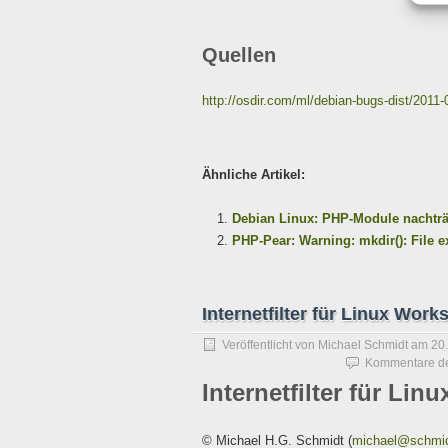
Quellen
http://osdir.com/ml/debian-bugs-dist/201
Ähnliche Artikel:
Debian Linux: PHP-Module nachträg
PHP-Pear: Warning: mkdir(): File e
Internetfilter für Linux Work
Veröffentlicht von
Michael Schmidt
am
20
Kommentare dea
Internetfilter für Lin
© Michael H.G. Schmidt (
michael@schmid