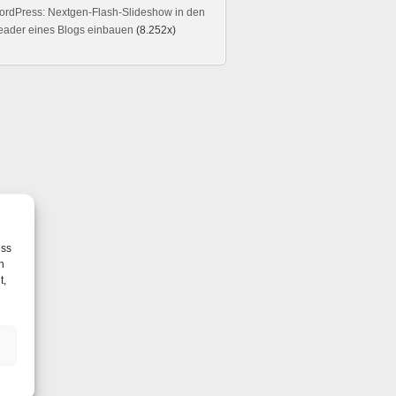
rdPress: Nextgen-Flash-Slideshow in den
eader eines Blogs einbauen
(8.252x)
nown on line 0
own on line 0
ne 0
ess
h
t,