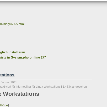
1-01/msg06565.html
lich installieren
xists in System.php on line 277
stations
. Januar 2011
ktiviert
für Internetfilter für Linux Workstations
| 1.483x angesehen
ux Workstations
t2.de
)