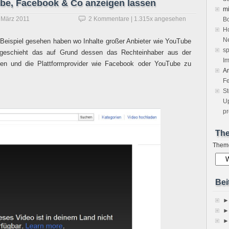
ube, Facebook & Co anzeigen lassen
m
 März 2011
2 Kommentare
| 1.315x angesehen
Bo
Ho
Ne
in Beispiel gesehen haben wo Inhalte großer Anbieter wie YouTube
sp
 geschieht das auf Grund dessen das Rechteinhaber aus der
Im
ehen und die Plattformprovider wie Facebook oder YouTube zu
A
Fe
S
Up
pr
Th
Them
Bei
►
►
►