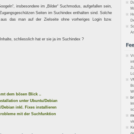
Da
oogeln“, insbesondere im „Bilder“ Suchmodus, aufgefallen sein,
M
 Zugangsgeschützen Seiten im Suchindex enthalten sind. Solche
H
 aus das man auf der Zielseite ohne vorheriges Login bzw.
D
So
An
halte, schliesslich hat er sie ja im Suchindex ?
Fe
Vm
in
Zu
Lo
VM
Bo
We
mmt dem bösen Blick ..
br
nstallation unter Ubuntu/Debian
Im
Debian inkl. Fixes installieren
sc
 Probleme mit der Suchfunktion
m
vi
Ke
de