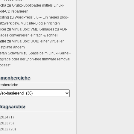
icha
zu
Grub2-Bootloader mittels Linux-
ot-CD reparieren
sting
zu
WordPress 3.0 – Ein neues Blog-
tzwerk bzw. Multisite-Blog einrichten
icer
zu
VirtualBox: VMDK-Images zu VDI-
ages convertieren einfach & schnell
ndre
zu
VirtualBox: UUID einer virtuellen
stplatte ändern
tefan Schwalm
zu
Spass beim Linux-Kernel-
grade oder der „non-free firmware removal
ocess“
emenbereiche
enbereiche
tragsarchiv
2014 (1)
2013 (5)
2012 (20)