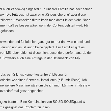
 auch Windows) eingesetzt. In unserer Familie hat jeder seinen
zbox. Die Fritzbox hat zwar eine „Kindersicherung“ aber diese
nlinezeit – Webseiten filtern kann man damit leider nicht. Nach
men, daß es besser wäre, wenn der Content gefiltert wird. Für
gefunden.
tanwender und funktioniert ganz gut (es tut das was es soll und
x Version und es ist auch keine geplant. Für Familien gibt es
on M$, aber leider ist diese nicht besonders performant, da der
des Browsers auch eine Anfrage in der Datenbank von M$
 das es für Linux keine (kostenfreie) Lösung für
danke war einen Server zu installieren (z.B. mit IPcop). Ich
eine weitere Maschine wäre um die ich mich kümmern müsste –
atzbedarf mal ganz abgesehen.
sung zu basteln. Eine Kombination von SQUID,SQUIDguard &
mir geeignet das Problem zu lösen.