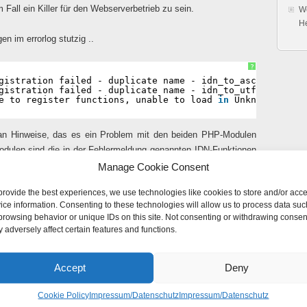
m Fall ein Killer für den Webserverbetrieb zu sein.
Wo
H
n im errorlog stutzig ..
?
gistration failed - duplicate name - idn_to_ascii 
in
Unk
gistration failed - duplicate name - idn_to_utf8 
in
Unkn
e to register functions, unable to load 
in
Unknown on li
an Hinweise, das es ein Problem mit den beiden PHP-Modulen
odulen sind die in der Fehlermeldung genannten IDN-Funktionen
Manage Cookie Consent
provide the best experiences, we use technologies like cookies to store and/or acc
l als neue Abhängigkeit eingeführt hat und ich keine anderen
ice information. Consenting to these technologies will allow us to process data suc
te, lag es nahe php5-idn zu deinstallieren.
browsing behavior or unique IDs on this site. Not consenting or withdrawing consen
 adversely affect certain features and functions.
?
dn
Accept
Deny
t, da sollte ein Maintainer unbedingt auf die Abhängigkeiten der
Cookie Policy
Impressum/Datenschutz
Impressum/Datenschutz