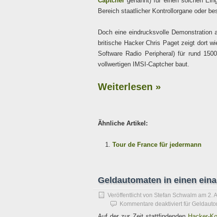
Captcher
genannt) für einen solchen Eing
Bereich staatlicher Kontrollorgane oder bes
Doch eine eindrucksvolle Demonstration a
britische Hacker Chris Paget zeigt dort wi
Software Radio Peripheral) für rund 1
vollwertigen IMSI-Captcher baut.
Weiterlesen »
Ähnliche Artikel:
Tour de France für jedermann
Geldautomaten in einen ein
Veröffentlicht von
Stefan Schwalm
am
2. 
Kommentare deaktiviert
für Geldauto
Auf der zur Zeit stattfindenden
Hacker-Ko