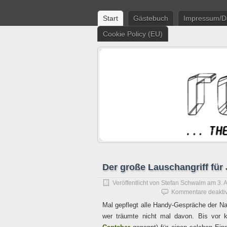
Start
Gästebuch
Impressum/D
Cookie Policy (EU)
Der große Lauschangriff fü
Veröffentlicht von
Stefan Schwalm
am
3. 
Kommentare deaktiv
Mal gepflegt alle Handy-Gespräche der Na
wer träumte nicht mal davon. Bis vor 