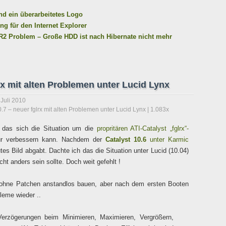
nd ein überarbeitetes Logo
g für den Internet Explorer
2 Problem – Große HDD ist nach Hibernate nicht mehr
lrx mit alten Problemen unter Lucid Lynx
 Juli 2010
0.7 – neuer fglrx mit alten Problemen unter Lucid Lynx
| 1.083x
n das sich die Situation um die
propritären ATI-Catalyst „fglrx“-
ur verbessern kann. Nachdem der
Catalyst 10.6
unter Karmic
tes Bild abgabt. Dachte ich das die Situation unter Lucid (10.04)
cht anders sein sollte. Doch weit gefehlt !
id ohne Patchen anstandlos bauen, aber nach dem ersten Booten
leme wieder ..
zögerungen beim Minimieren, Maximieren, Vergrößern,