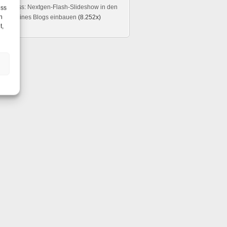
rdPress: Nextgen-Flash-Slideshow in den
ess
h
eader eines Blogs einbauen
(8.252x)
t,