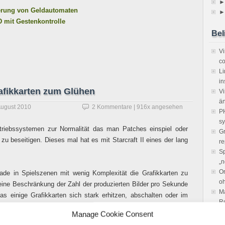
►
rung von Geldautomaten
►
D mit Gestenkontrolle
Bel
V
co
Li
in
Grafikkarten zum Glühen
Vi
ä
August 2010
2 Kommentare
| 916x angesehen
PH
sy
triebssystemen zur Normalität das man Patches einspiel oder
Gr
zu beseitigen. Dieses mal hat es mit Starcraft II eines der lang
re
Sp
„n
Or
ade in Spielszenen mit wenig Komplexität die Grafikkarten zu
o
keine Beschränkung der Zahl der produzierten Bilder pro Sekunde
Ma
as einige Grafikkarten sich stark erhitzen, abschalten oder im
R
Mö
Manage Cookie Consent
un