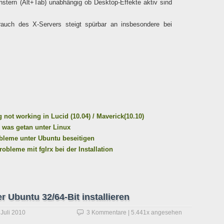
stern (Alt+Tab) unabhängig ob Desktop-Effekte aktiv sind
auch des X-Servers steigt spürbar an insbesondere bei
ng not working in Lucid (10.04) / Maverick(10.10)
h was getan unter Linux
robleme unter Ubuntu beseitigen
obleme mit fglrx bei der Installation
r Ubuntu 32/64-Bit installieren
 Juli 2010
3 Kommentare
| 5.441x angesehen