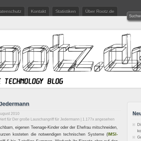
atenschutz
Kontakt
Statistiken
Über Rootz.de
r Jedermann
Neu
August 2010
iert
für Der große Lauschangriff für Jedermann
| 1.177x angesehen
Di
chbarn, eigenen Teenage-Kinder oder der Ehefrau mitschneiden,
ko
kurzen kosteten die notwendigen technischen Systeme (
IMSI-
Gu