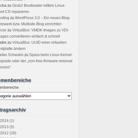
icha
zu
Grub2-Bootloader mittels Linux-
ot-CD reparieren
sting
zu
WordPress 3.0 – Ein neues Blog-
tzwerk bzw. Multisite-Blog einrichten
icer
zu
VirtualBox: VMDK-Images zu VDI-
ages convertieren einfach & schnell
ndre
zu
VirtualBox: UUID einer virtuellen
stplatte ändern
tefan Schwalm
zu
Spass beim Linux-Kernel-
grade oder der „non-free firmware removal
ocess“
emenbereiche
enbereiche
tragsarchiv
2014 (1)
2013 (5)
2012 (20)