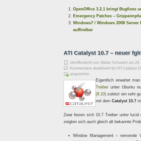
OpenOffice 3.2.1 bringt Bugfixes u
Emergency Patches – Grippeimpfun
Windows7 / Windows 2008 Server R
auffindbar
ATI Catalyst 10.7 – neuer fg
Veröffentlicht von
Stefan Schwalm
am
26.
Kommentare deaktiviert
für ATI Catalyst 1
angesehen
Eigentlich erwartet ma
Treiber
unter Ubuntu n
(9.10)
zuletzt ein sehr gu
mit dem
Catalyst 10.7
ni
Zwar liesen sich 10.7 Treiber unter luc
zeigten sich auch gleich alt bekannte Prob
Window Management – nervende Ver