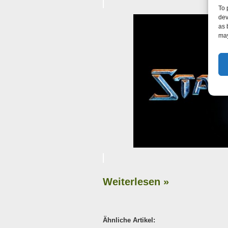
To 
dev
as 
may
Weiterlesen »
Ähnliche Artikel: