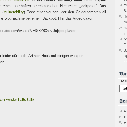
m
n eines namhaften amerikanischen Herstellers „jackpotet“. Das
Bo
e (
Vulnerability
) Code einschleusen, der den Geldautomaten all
Ho
ne Slotmachine bei einem Jackpot. Hier das Video davon ..
Ne
sp
youtube.com/watch?v=fS3Z8Xv-vUc[/pro-player]
Im
A
Fe
S
eider dürfte die Art von Hack auf einigen wenigen
Up
ren.
pr
Th
Them
tm-vendor-halts-talk/
Bei
►
►
►