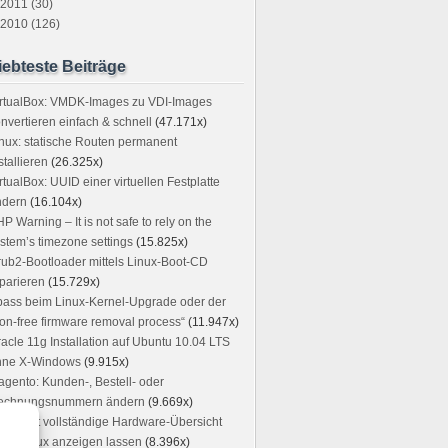
2011 (30)
2010 (126)
iebteste Beiträge
irtualBox: VMDK-Images zu VDI-Images
nvertieren einfach & schnell
(47.171x)
nux: statische Routen permanent
stallieren
(26.325x)
rtualBox: UUID einer virtuellen Festplatte
ndern
(16.104x)
P Warning – It is not safe to rely on the
stem’s timezone settings
(15.825x)
ub2-Bootloader mittels Linux-Boot-CD
parieren
(15.729x)
ass beim Linux-Kernel-Upgrade oder der
on-free firmware removal process“
(11.947x)
acle 11g Installation auf Ubuntu 10.04 LTS
hne X-Windows
(9.915x)
gento: Kunden-, Bestell- oder
echnungsnummern ändern
(9.669x)
glichst vollständige Hardware-Übersicht
ter Linux anzeigen lassen
(8.396x)