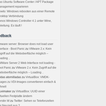
s Ubuntu Software Center / APT Package
anagement reparieren
owto: Windows rebooten aus einer Remote
esktop Verbindung
nos Windows Controller 4.1 unter Wine,
leitung. Es läuft !
edback
ware server: Browser does not load user
terface - Boot Panic
zu
VMware 2.x: Kein
griff auf die Weboberfläche möglich –
ading ..
Ware Server 2 Web Interface not loading -
ot Panic
zu
VMware 2.x: Kein Zugriff auf die
boberfläche möglich – Loading ..
idas atornilladas
zu
VirtualBox: VMDK-
ages zu VDI-Images convertieren einfach &
hnell
uvimaker
zu
VirtualBox: UUID einer
rtuellen Festplatte ändern
rstin W
zu
Twitter: Sehen so Telefonzellen
r Neuzeit aus ?