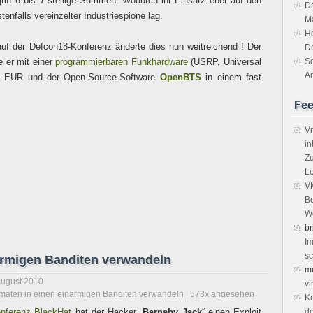
riff 6 bis 7-stellige Summen. Wodurch ihr Einsatz eher auf den
Da
tenfalls vereinzelter Industriespione lag.
M
H
uf der Defcon18-Konferenz änderte dies nun weitreichend ! Der
D
e er mit einer
programmierbaren Funkhardware
(USRP, Universal
So
An
500 EUR und der Open-Source-Software
OpenBTS
in einem fast
Fe
Vm
in
Zu
Lo
VM
Bo
We
br
Im
sc
armigen Banditen verwandeln
m
August 2010
vi
maten in einen einarmigen Banditen verwandeln
| 573x angesehen
Ke
nferenz BlackHat
hat der Hacker „
Barnaby Jack
“ einen Exploit
de